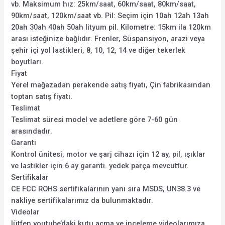
vb. Maksimum hız: 25km/saat, 60km/saat, 80km/saat,
90km/saat, 120km/saat vb. Pil: Seçim için 10ah 12ah 13ah
20ah 30ah 40ah 50ah lityum pil. Kilometre: 15km ila 120km
arası isteğinize bağlıdır. Frenler, Süspansiyon, arazi veya
şehir içi yol lastikleri, 8, 10, 12, 14 ve diğer tekerlek
boyutları.
Fiyat
Yerel mağazadan perakende satış fiyatı, Çin fabrikasından
toptan satış fiyatı.
Teslimat
Teslimat süresi model ve adetlere göre 7-60 gün
arasındadır.
Garanti
Kontrol ünitesi, motor ve şarj cihazı için 12 ay, pil, ışıklar
ve lastikler için 6 ay garanti. yedek parça mevcuttur.
Sertifikalar
CE FCC ROHS sertifikalarının yanı sıra MSDS, UN38.3 ve
nakliye sertifikalarımız da bulunmaktadır.
Videolar
lütfen youtube’daki kutu açma ve inceleme videolarımıza