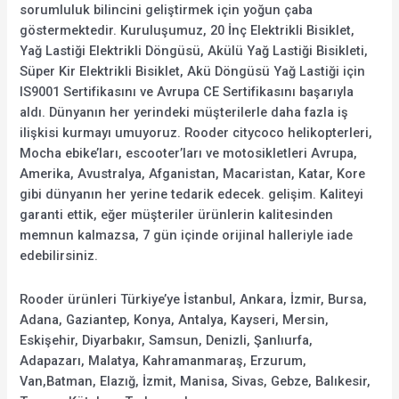
sorumluluk bilincini geliştirmek için yoğun çaba
göstermektedir. Kuruluşumuz, 20 İnç Elektrikli Bisiklet,
Yağ Lastiği Elektrikli Döngüsü, Akülü Yağ Lastiği Bisikleti,
Süper Kir Elektrikli Bisiklet, Akü Döngüsü Yağ Lastiği için
IS9001 Sertifikasını ve Avrupa CE Sertifikasını başarıyla
aldı. Dünyanın her yerindeki müşterilerle daha fazla iş
ilişkisi kurmayı umuyoruz. Rooder citycoco helikopterleri,
Mocha ebike’ları, escooter’ları ve motosikletleri Avrupa,
Amerika, Avustralya, Afganistan, Macaristan, Katar, Kore
gibi dünyanın her yerine tedarik edecek. gelişim. Kaliteyi
garanti ettik, eğer müşteriler ürünlerin kalitesinden
memnun kalmazsa, 7 gün içinde orijinal halleriyle iade
edebilirsiniz.
Rooder ürünleri Türkiye’ye İstanbul, Ankara, İzmir, Bursa,
Adana, Gaziantep, Konya, Antalya, Kayseri, Mersin,
Eskişehir, Diyarbakır, Samsun, Denizli, Şanlıurfa,
Adapazarı, Malatya, Kahramanmaraş, Erzurum,
Van,Batman, Elazığ, İzmit, Manisa, Sivas, Gebze, Balıkesir,