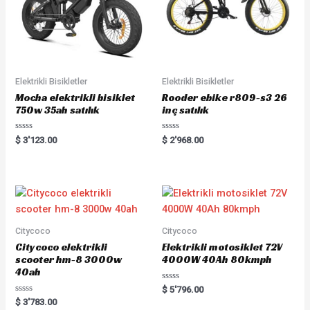
Elektrikli Bisikletler
Elektrikli Bisikletler
Mocha elektrikli bisiklet
Rooder ebike r809-s3 26
750w 35ah satılık
inç satılık
Rated
Rated
$
3'123.00
$
2'968.00
0
0
out
out
of
of
5
5
Citycoco
Citycoco
Citycoco elektrikli
Elektrikli motosiklet 72V
scooter hm-8 3000w
4000W 40Ah 80kmph
40ah
Rated
$
5'796.00
0
Rated
$
3'783.00
out
0