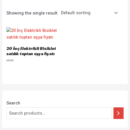
Showing the single result
20 İnç Elektrikli Bisiklet
satılık toptan eşya fiyatı
Rated
0
out
of
5
Search