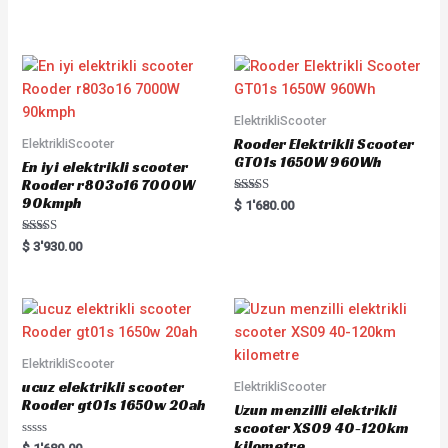
of
out
5
of
5
ElektrikliScooter
Rooder Elektrikli Scooter
ElektrikliScooter
GT01s 1650W 960Wh
En iyi elektrikli scooter
Rooder r803o16 7000W
90kmph
Rated
$
1'680.00
5.00
out of 5
Rated
$
3'930.00
5.00
out of 5
ElektrikliScooter
ucuz elektrikli scooter
ElektrikliScooter
Rooder gt01s 1650w 20ah
Uzun menzilli elektrikli
scooter XS09 40-120km
kilometre
Rated