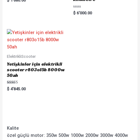
$
1'680.00
0
out
of
Rated
$
6'000.00
5
0
out
of
5
ElektrikliScooter
Yetişkinler için elektrikli
scooter r803o15b 8000w
50ah
Rated
$
4'845.00
5.00
out of 5
Kalite
özel güçlü motor: 350w 500w 1000w 2000w 3000w 4000w