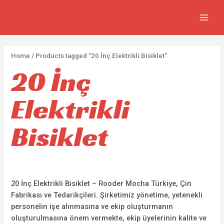
FIYA
İçeriğe
2
5
2
7
MAIN
atla
p
p
p
3
MEN
r
r
r
0
o
o
o
p
Home
/ Products tagged “20 İnç Elektrikli Bisiklet”
d
d
d
r
20 İnç
u
u
u
o
c
c
c
d
Elektrikli
t
t
t
u
s
s
s
c
Bisiklet
t
s
20 İnç Elektrikli Bisiklet – Rooder Mocha Türkiye, Çin
Fabrikası ve Tedarikçileri. Şirketimiz yönetime, yetenekli
personelin işe alınmasına ve ekip oluşturmanın
oluşturulmasına önem vermekte, ekip üyelerinin kalite ve