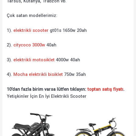
Tarsus, Kütahya, Trabzon vb.
Çok satan modellerimiz:
1).
elektrikli scooter
gt01s 1650w 20ah
2).
citycoco 3000w
40ah
3).
elektrikli motosiklet
4000w 40ah
4).
Mocha elektrikli bisiklet
750w 35ah
10’dan fazla birim varsa lütfen tıklayın:
toptan satış fiyatı
.
Yetişkinler İçin En İyi Elektrikli Scooter