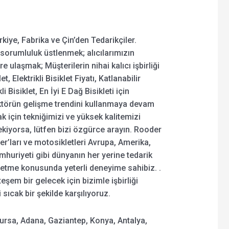
rkiye, Fabrika ve Çin’den Tedarikçiler.
 sorumluluk üstlenmek; alıcılarımızın
ulaşmak; Müşterilerin nihai kalıcı işbirliği
t, Elektrikli Bisiklet Fiyatı, Katlanabilir
li Bisiklet, En İyi E Dağ Bisikleti için
sektörün gelişme trendini kullanmaya devam
k için tekniğimizi ve yüksek kalitemizi
çekiyorsa, lütfen bizi özgürce arayın. Rooder
er’ları ve motosikletleri Avrupa, Amerika,
huriyeti gibi dünyanın her yerine tedarik
retme konusunda yeterli deneyime sahibiz. .
şem bir gelecek için bizimle işbirliği
sıcak bir şekilde karşılıyoruz.
Bursa, Adana, Gaziantep, Konya, Antalya,