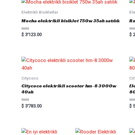
Elektrikli Bisikletler
Ele
Mocha elektrikli bisiklet 750w 35ah satılık
Ro
Rated
Ra
$
3'123.00
$
2
0
0
out
out
of
of
5
5
Citycoco
Ci
Citycoco elektrikli scooter hm-8 3000w
El
40ah
8
Rated
Ra
$
3'783.00
$
5
0
0
out
out
of
of
5
5