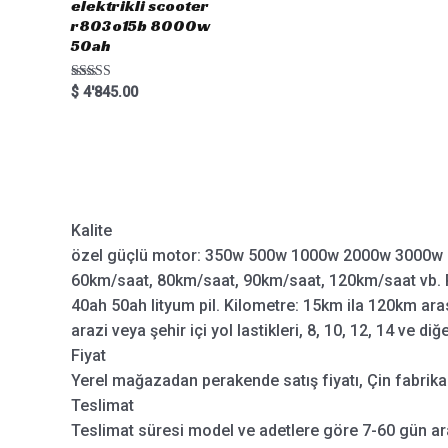
elektrikli scooter
r803o15b 8000w
50ah
Rated
$
4'845.00
5.00
out of 5
Kalite
özel güçlü motor: 350w 500w 1000w 2000w 3000w 
60km/saat, 80km/saat, 90km/saat, 120km/saat vb. P
40ah 50ah lityum pil. Kilometre: 15km ila 120km aras
arazi veya şehir içi yol lastikleri, 8, 10, 12, 14 ve diğ
Fiyat
Yerel mağazadan perakende satış fiyatı, Çin fabrikas
Teslimat
Teslimat süresi model ve adetlere göre 7-60 gün ar