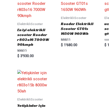
ElektrikliScooter
Ele
Rooder Elektrikli
uc
ElektrikliScooter
Scooter GT01s
sc
En iyi elektrikli
1650W 960Wh
gt
scooter Rooder
r803o16 7000W
90kmph
Rated
Ra
$
1'680.00
$
1
5.00
0
out of 5
out
of
Rated
$
3'930.00
5
5.00
out of 5
ElektrikliScooter
Yetişkinler için