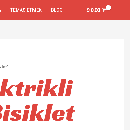
A
TEMAS ETMEK
BLOG
$
0.00
klet”
ktrikli
isiklet