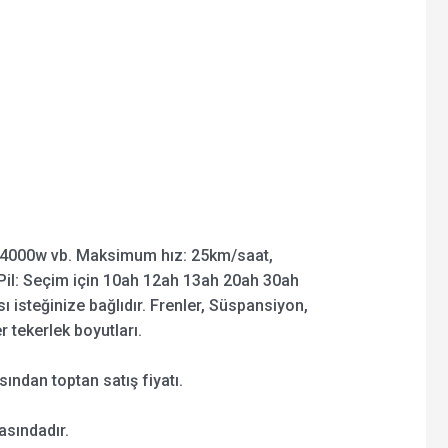
4000w vb. Maksimum hız: 25km/saat,
il: Seçim için 10ah 12ah 13ah 20ah 30ah
ı isteğinize bağlıdır. Frenler, Süspansiyon,
er tekerlek boyutları.
ından toptan satış fiyatı.
asındadır.