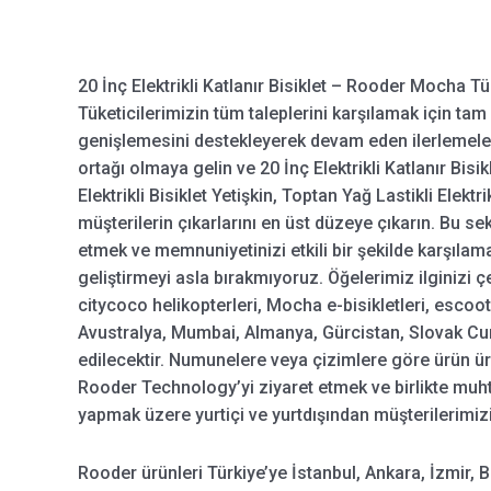
20 İnç Elektrikli Katlanır Bisiklet – Rooder Mocha Tü
Tüketicilerimizin tüm taleplerini karşılamak için tam
genişlemesini destekleyerek devam eden ilerlemelere 
ortağı olmaya gelin ve 20 İnç Elektrikli Katlanır Bisikle
Elektrikli Bisiklet Yetişkin, Toptan Yağ Lastikli Elektrik
müşterilerin çıkarlarını en üst düzeye çıkarın. Bu 
etmek ve memnuniyetinizi etkili bir şekilde karşılama
geliştirmeyi asla bırakmıyoruz. Öğelerimiz ilginizi 
citycoco helikopterleri, Mocha e-bisikletleri, escoot
Avustralya, Mumbai, Almanya, Gürcistan, Slovak Cum
edilecektir. Numunelere veya çizimlere göre ürün ü
Rooder Technology’yi ziyaret etmek ve birlikte muhte
yapmak üzere yurtiçi ve yurtdışından müşterilerimizi 
Rooder ürünleri Türkiye’ye İstanbul, Ankara, İzmir, 