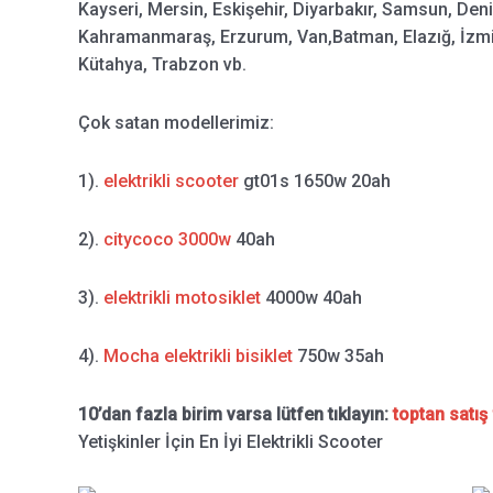
Kayseri, Mersin, Eskişehir, Diyarbakır, Samsun, Deni
Kahramanmaraş, Erzurum, Van,Batman, Elazığ, İzmit,
Kütahya, Trabzon vb.
Çok satan modellerimiz:
1).
elektrikli scooter
gt01s 1650w 20ah
2).
citycoco 3000w
40ah
3).
elektrikli motosiklet
4000w 40ah
4).
Mocha elektrikli bisiklet
750w 35ah
10’dan fazla birim varsa lütfen tıklayın:
toptan satış 
Yetişkinler İçin En İyi Elektrikli Scooter