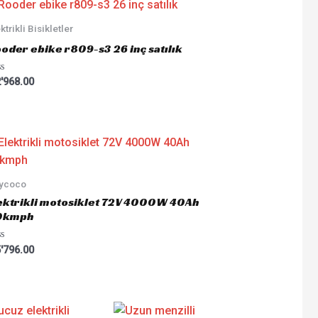
ktrikli Bisikletler
oder ebike r809-s3 26 inç satılık
ted
'968.00
tycoco
ektrikli motosiklet 72V 4000W 40Ah
0kmph
ted
'796.00