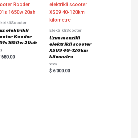
ktrikliScooter
uz elektrikli
ElektrikliScooter
ooter Rooder
Uzun menzilli
01s 1650w 20ah
elektrikli scooter
XS09 40-120km
kilometre
ted
'680.00
Rated
$
6'000.00
0
out
of
5