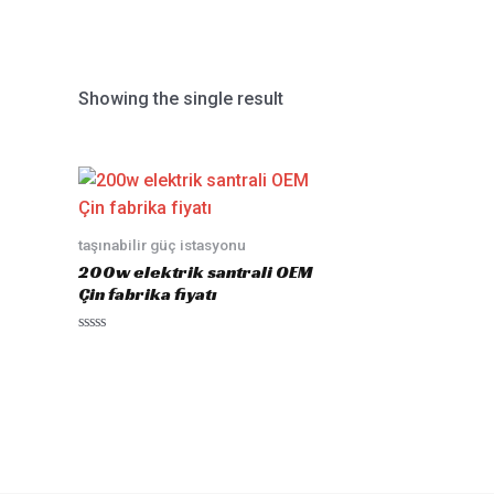
Showing the single result
taşınabilir güç istasyonu
200w elektrik santrali OEM
Çin fabrika fiyatı
Rated
0
out
of
5