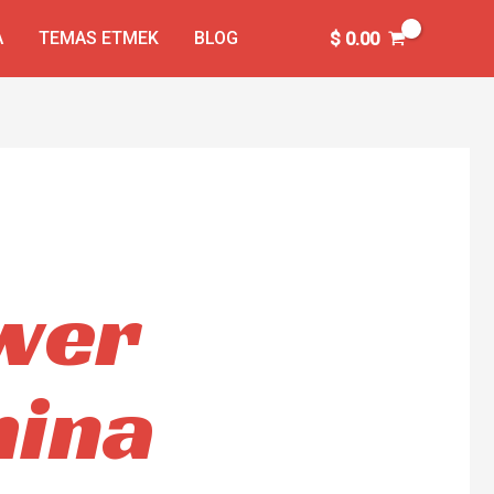
A
TEMAS ETMEK
BLOG
$
0.00
wer
hina