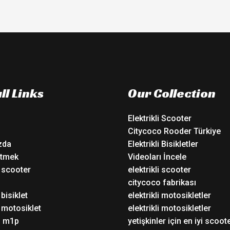
ll Links
Our Collection
Elektrikli Scooter
Citycoco Rooder Türkiye
zda
Elektrikli Bisikletler
tmek
Videoları İncele
i scooter
elektrikli scooter
o
citycoco fabrikası
 bisiklet
elektrikli motosikletler
i motosiklet
elektrikli motosikletler
o m1p
yetişkinler için en iyi scoot