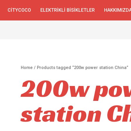
CITYCOCO
ELEKTRIKLI BISIKLETLER
HAKKIMIZD
Home
/ Products tagged “200w power station China”
200w po
station C