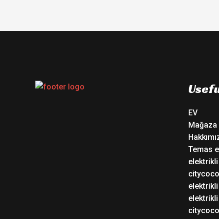
Usefu
EV
Mağaza
Hakkımı
Temas e
elektrikl
citycoc
elektrikli
elektrikl
citycoc