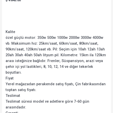
$
4'845.00
5.00
out of 5
Kalite
özel güçlü motor: 350w 500w 1000w 2000w 3000w 4000w
vb. Maksimum hız: 25km/saat, 60km/saat, 80km/saat,
90km/saat, 120km/saat vb. Pil: Seçim için 10ah 12ah 13ah
20ah 30ah 40ah 50ah lityum pil. Kilometre: 15km ila 120km
arası isteğinize bağlıdır. Frenler, Süspansiyon, arazi veya
şehir içi yol lastikleri, 8, 10, 12, 14 ve diğer tekerlek
boyutları.
Fiyat
Yerel mağazadan perakende satış fiyatı, Çin fabrikasından
toptan satış fiyatı.
Teslimat
Teslimat süresi model ve adetlere göre 7-60 gün
arasındadır.