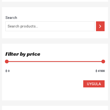
Search
Filter by price
$ 0
$ 6'000
UYGULA