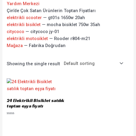
Yardım Merkezi
Çin’de Çok Satan Ürünlerin Toptan Fiyatları
elektrikli scooter
— gt01s 1650w 20ah
elektrikli bisiklet
— mocha bisiklet 750w 35ah
citycoco
— citycoco jy-01
elektrikli motosiklet
— Rooder r804-m21
Mağaza
— Fabrika Doğrudan
Showing the single result
24 Elektrikli Bisiklet satılık
toptan eşya fiyatı
Rated
0
out
of
5