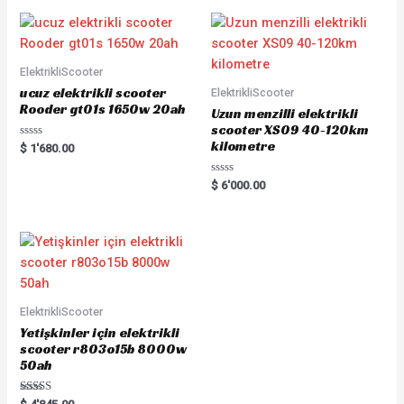
ElektrikliScooter
ucuz elektrikli scooter
ElektrikliScooter
Rooder gt01s 1650w 20ah
Uzun menzilli elektrikli
scooter XS09 40-120km
kilometre
Rated
$
1'680.00
0
out
of
Rated
$
6'000.00
5
0
out
of
5
ElektrikliScooter
Yetişkinler için elektrikli
scooter r803o15b 8000w
50ah
Rated