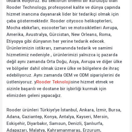
tedarik ediyoruz. Bu sektörün önemli bir kuruluşu olan
Rooder Technology, profesyonel kalite ve dünya çapında
hizmet inancına dayanarak lider bir tedarikçi olmak için
çaba göstermektedir. Rooder citycoco helikopterleri,
Mocha ebike’ları, escooter’ları ve motosikletleri Avrupa,
Amerika, Avustralya, Gürcistan, New Orleans, Roma,
Etiyopya gibi dünyanın her yerine tedarik edecek.
Ürünlerimizin istikrarı, zamanında tedarik ve samimi
hizmetimiz nedeniyle , ürünlerimizi yalnızca iç pazarda
değil aynı zamanda Orta Doğu, Asya, Avrupa ve diğer ülke
ve bölgeler dahil olmak üzere ülke ve bölgelere de ihraç
edebiliyoruz. Aynı zamanda OEM ve ODM siparişlerini de
üstleniyoruz. y
Rooder Teknoloji
sine hizmet etmek ve
sizinle başarılı ve dostane bir işbirliği kurmak için
elimizden geleni yapacağız.
Rooder ürünleri Türkiye’ye İstanbul, Ankara, İzmir, Bursa,
Adana, Gaziantep, Konya, Antalya, Kayseri, Mersin,
Eskişehir, Diyarbakır, Samsun, Denizli, Şanlıurfa,
Adapazarı, Malatya, Kahramanmaraş, Erzurum,