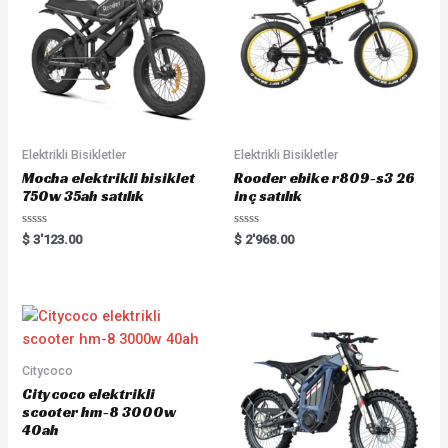
Elektrikli Bisikletler
Elektrikli Bisikletler
Mocha elektrikli bisiklet
Rooder ebike r809-s3 26
750w 35ah satılık
inç satılık
Rated
Rated
$
3'123.00
$
2'968.00
0
0
out
out
of
of
5
5
Citycoco
Citycoco elektrikli
scooter hm-8 3000w
40ah