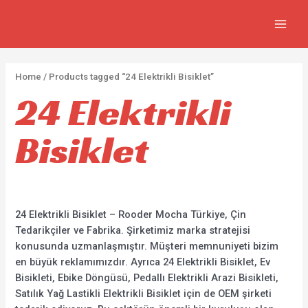
FIYA
İçeriğe
2
5
2
7
MAIN
atla
p
p
p
3
MEN
r
r
r
0
o
o
o
p
Home
/ Products tagged “24 Elektrikli Bisiklet”
d
d
d
r
24 Elektrikli
u
u
u
o
c
c
c
d
Bisiklet
t
t
t
u
s
s
s
c
t
s
24 Elektrikli Bisiklet – Rooder Mocha Türkiye, Çin
Tedarikçiler ve Fabrika. Şirketimiz marka stratejisi
konusunda uzmanlaşmıştır. Müşteri memnuniyeti bizim
en büyük reklamımızdır. Ayrıca 24 Elektrikli Bisiklet, Ev
Bisikleti, Ebike Döngüsü, Pedallı Elektrikli Arazi Bisikleti,
Satılık Yağ Lastikli Elektrikli Bisiklet için de OEM şirketi