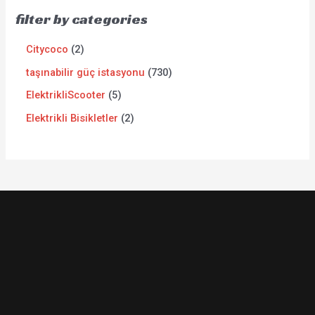
filter by categories
Citycoco
2
taşınabilir güç istasyonu
730
ElektrikliScooter
5
Elektrikli Bisikletler
2