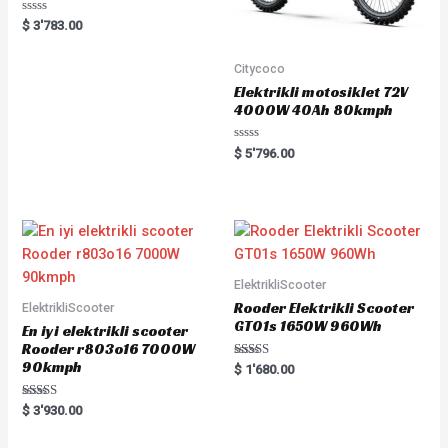
Rated
$
3'783.00
0
out
of
Citycoco
5
Elektrikli motosiklet 72V
4000W 40Ah 80kmph
Rated
$
5'796.00
0
out
of
5
ElektrikliScooter
Rooder Elektrikli Scooter
ElektrikliScooter
GT01s 1650W 960Wh
En iyi elektrikli scooter
Rooder r803o16 7000W
90kmph
Rated
$
1'680.00
5.00
out of 5
Rated
$
3'930.00
5.00
out of 5