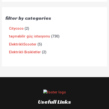
filter by categories
Citycoco
2
taşınabilir güç istasyonu
730
ElektrikliScooter
5
Elektrikli Bisikletler
2
Usefull Links