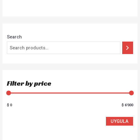
0
out
of
5
Search
Filter by price
$ 0
$ 6'000
UYGULA