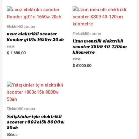
ElektrikliScooter
ucuz elektrikli scooter
ElektrikliScooter
Rooder gt01s 1650w 20ah
Uzun menzilli elektrikli
scooter XS09 40-120km
kilometre
Rated
$
1'680.00
0
out
of
Rated
$
6'000.00
5
0
out
of
5
ElektrikliScooter
Yetişkinler için elektrikli
scooter r803o15b 8000w
50ah