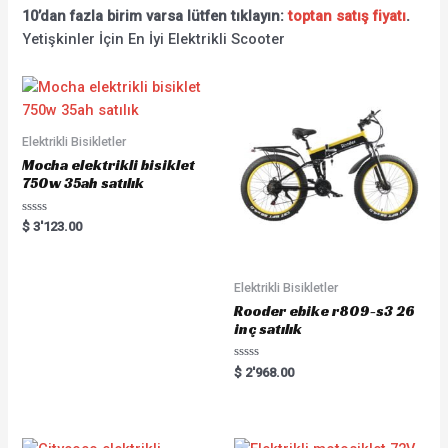
10’dan fazla birim varsa lütfen tıklayın:
toptan satış fiyatı
.
Yetişkinler İçin En İyi Elektrikli Scooter
Elektrikli Bisikletler
Mocha elektrikli bisiklet
750w 35ah satılık
Rated
$
3'123.00
0
out
of
5
Elektrikli Bisikletler
Rooder ebike r809-s3 26
inç satılık
Rated
$
2'968.00
0
out
of
5