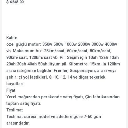
Rated
$
4'845.00
5.00
out of 5
Kalite
özel güçlü motor: 350w 500w 1000w 2000w 3000w 4000w
vb. Maksimum hız: 25km/saat, 60km/saat, 80km/saat,
90km/saat, 120km/saat vb. Pil: Seçim için 10ah 12ah 13ah
20ah 30ah 40ah 50ah lityum pil. Kilometre: 15km ila 120km
arası isteğinize bağlıdır. Frenler, Süspansiyon, arazi veya
şehir içi yol lastikleri, 8, 10, 12, 14 ve diğer tekerlek
boyutları.
Fiyat
Yerel mağazadan perakende satış fiyatı, Çin fabrikasından
toptan satış fiyatı.
Teslimat
Teslimat süresi model ve adetlere göre 7-60 gün
arasındadır.