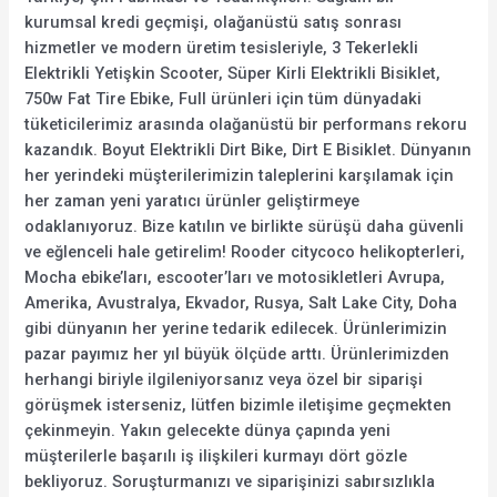
kurumsal kredi geçmişi, olağanüstü satış sonrası
hizmetler ve modern üretim tesisleriyle, 3 Tekerlekli
Elektrikli Yetişkin Scooter, Süper Kirli Elektrikli Bisiklet,
750w Fat Tire Ebike, Full ürünleri için tüm dünyadaki
tüketicilerimiz arasında olağanüstü bir performans rekoru
kazandık. Boyut Elektrikli Dirt Bike, Dirt E Bisiklet. Dünyanın
her yerindeki müşterilerimizin taleplerini karşılamak için
her zaman yeni yaratıcı ürünler geliştirmeye
odaklanıyoruz. Bize katılın ve birlikte sürüşü daha güvenli
ve eğlenceli hale getirelim! Rooder citycoco helikopterleri,
Mocha ebike’ları, escooter’ları ve motosikletleri Avrupa,
Amerika, Avustralya, Ekvador, Rusya, Salt Lake City, Doha
gibi dünyanın her yerine tedarik edilecek. Ürünlerimizin
pazar payımız her yıl büyük ölçüde arttı. Ürünlerimizden
herhangi biriyle ilgileniyorsanız veya özel bir siparişi
görüşmek isterseniz, lütfen bizimle iletişime geçmekten
çekinmeyin. Yakın gelecekte dünya çapında yeni
müşterilerle başarılı iş ilişkileri kurmayı dört gözle
bekliyoruz. Soruşturmanızı ve siparişinizi sabırsızlıkla