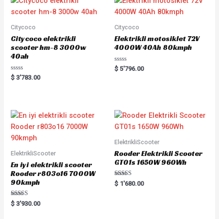
Citycoco
Citycoco
Citycoco elektrikli
Elektrikli motosiklet 72V
scooter hm-8 3000w
4000W 40Ah 80kmph
40ah
Rated
$
5'796.00
0
Rated
$
3'783.00
out
0
of
out
5
of
5
ElektrikliScooter
Rooder Elektrikli Scooter
ElektrikliScooter
GT01s 1650W 960Wh
En iyi elektrikli scooter
Rooder r803o16 7000W
90kmph
Rated
$
1'680.00
5.00
out of 5
Rated
$
3'930.00
5.00
out of 5