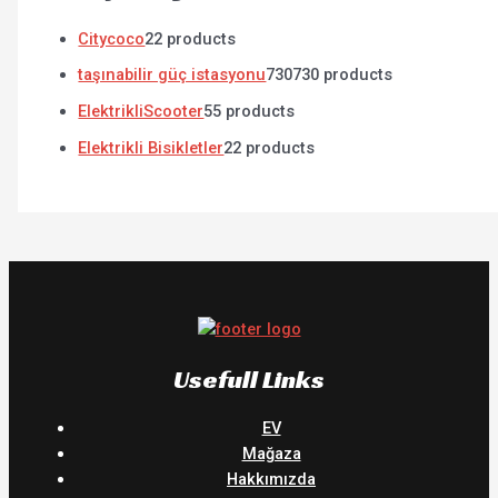
Citycoco
2
2 products
taşınabilir güç istasyonu
730
730 products
ElektrikliScooter
5
5 products
Elektrikli Bisikletler
2
2 products
Usefull Links
EV
Mağaza
Hakkımızda