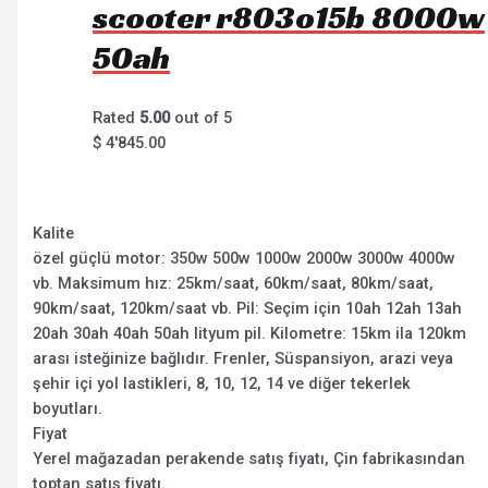
scooter r803o15b 8000w
50ah
Rated
5.00
out of 5
$
4'845.00
Kalite
özel güçlü motor: 350w 500w 1000w 2000w 3000w 4000w
vb. Maksimum hız: 25km/saat, 60km/saat, 80km/saat,
90km/saat, 120km/saat vb. Pil: Seçim için 10ah 12ah 13ah
20ah 30ah 40ah 50ah lityum pil. Kilometre: 15km ila 120km
arası isteğinize bağlıdır. Frenler, Süspansiyon, arazi veya
şehir içi yol lastikleri, 8, 10, 12, 14 ve diğer tekerlek
boyutları.
Fiyat
Yerel mağazadan perakende satış fiyatı, Çin fabrikasından
toptan satış fiyatı.