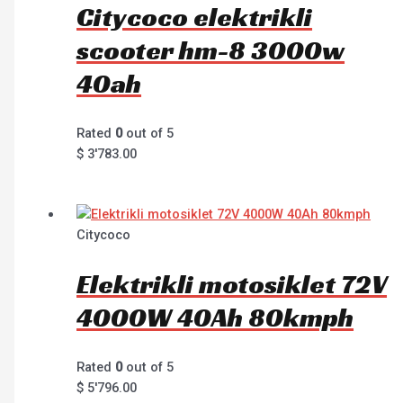
Citycoco elektrikli
scooter hm-8 3000w
40ah
Rated
0
out of 5
$
3'783.00
Citycoco
Elektrikli motosiklet 72V
4000W 40Ah 80kmph
Rated
0
out of 5
$
5'796.00