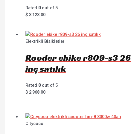
Rated
0
out of 5
$
3'123.00
Elektrikli Bisikletler
Rooder ebike r809-s3 26
inç satılık
Rated
0
out of 5
$
2'968.00
Citycoco