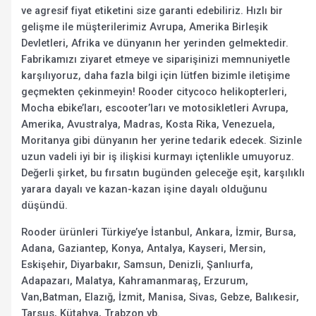
ve agresif fiyat etiketini size garanti edebiliriz. Hızlı bir
gelişme ile müşterilerimiz Avrupa, Amerika Birleşik
Devletleri, Afrika ve dünyanın her yerinden gelmektedir.
Fabrikamızı ziyaret etmeye ve siparişinizi memnuniyetle
karşılıyoruz, daha fazla bilgi için lütfen bizimle iletişime
geçmekten çekinmeyin! Rooder citycoco helikopterleri,
Mocha ebike’ları, escooter’ları ve motosikletleri Avrupa,
Amerika, Avustralya, Madras, Kosta Rika, Venezuela,
Moritanya gibi dünyanın her yerine tedarik edecek. Sizinle
uzun vadeli iyi bir iş ilişkisi kurmayı içtenlikle umuyoruz.
Değerli şirket, bu fırsatın bugünden geleceğe eşit, karşılıklı
yarara dayalı ve kazan-kazan işine dayalı olduğunu
düşündü.
Rooder ürünleri Türkiye’ye İstanbul, Ankara, İzmir, Bursa,
Adana, Gaziantep, Konya, Antalya, Kayseri, Mersin,
Eskişehir, Diyarbakır, Samsun, Denizli, Şanlıurfa,
Adapazarı, Malatya, Kahramanmaraş, Erzurum,
Van,Batman, Elazığ, İzmit, Manisa, Sivas, Gebze, Balıkesir,
Tarsus, Kütahya, Trabzon vb.