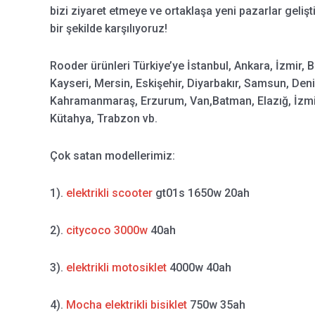
bizi ziyaret etmeye ve ortaklaşa yeni pazarlar geliş
bir şekilde karşılıyoruz!
Rooder ürünleri Türkiye’ye İstanbul, Ankara, İzmir, 
Kayseri, Mersin, Eskişehir, Diyarbakır, Samsun, Deni
Kahramanmaraş, Erzurum, Van,Batman, Elazığ, İzmit,
Kütahya, Trabzon vb.
Çok satan modellerimiz:
1).
elektrikli scooter
gt01s 1650w 20ah
2).
citycoco 3000w
40ah
3).
elektrikli motosiklet
4000w 40ah
4).
Mocha elektrikli bisiklet
750w 35ah