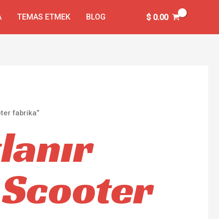
A
TEMAS ETMEK
BLOG
$
0.00
ter fabrika”
lanır
i Scooter