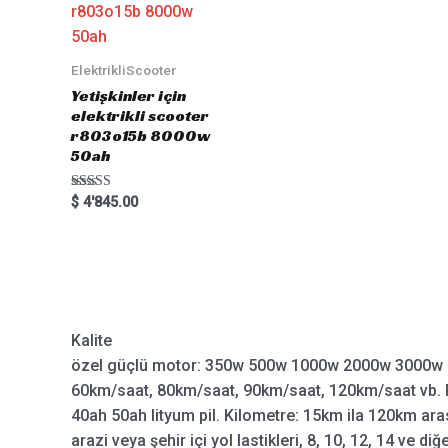
ElektrikliScooter
Yetişkinler için
elektrikli scooter
r803o15b 8000w
50ah
Rated
$
4'845.00
5.00
out of 5
Kalite
özel güçlü motor: 350w 500w 1000w 2000w 3000w 
60km/saat, 80km/saat, 90km/saat, 120km/saat vb. P
40ah 50ah lityum pil. Kilometre: 15km ila 120km aras
arazi veya şehir içi yol lastikleri, 8, 10, 12, 14 ve diğ