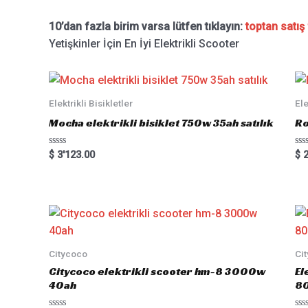
10’dan fazla birim varsa lütfen tıklayın:
toptan satış 
Yetişkinler İçin En İyi Elektrikli Scooter
Elektrikli Bisikletler
Ele
Mocha elektrikli bisiklet 750w 35ah satılık
Ro
Rated
Ra
$
3'123.00
$
2
0
0
out
out
of
of
5
5
Citycoco
Ci
Citycoco elektrikli scooter hm-8 3000w
El
40ah
8