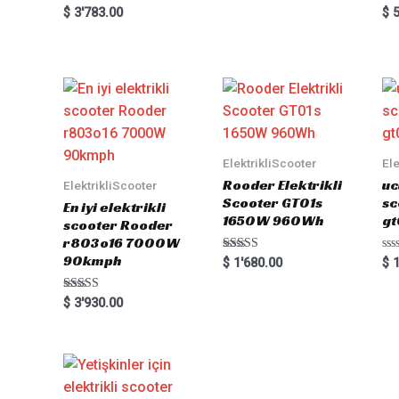
Rated
Ra
$
3'783.00
$
5
0
0
out
out
of
of
5
5
ElektrikliScooter
Ele
Rooder Elektrikli
uc
ElektrikliScooter
Scooter GT01s
sc
En iyi elektrikli
1650W 960Wh
gt
scooter Rooder
r803o16 7000W
90kmph
Rated
Ra
$
1'680.00
$
1
5.00
0
out of 5
out
of
Rated
$
3'930.00
5
5.00
out of 5