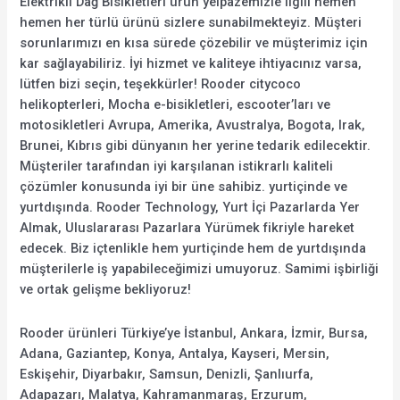
Elektrikli Dağ Bisikletleri ürün yelpazemizle ilgili hemen
hemen her türlü ürünü sizlere sunabilmekteyiz. Müşteri
sorunlarımızı en kısa sürede çözebilir ve müşterimiz için
kar sağlayabiliriz. İyi hizmet ve kaliteye ihtiyacınız varsa,
lütfen bizi seçin, teşekkürler! Rooder citycoco
helikopterleri, Mocha e-bisikletleri, escooter’ları ve
motosikletleri Avrupa, Amerika, Avustralya, Bogota, Irak,
Brunei, Kıbrıs gibi dünyanın her yerine tedarik edilecektir.
Müşteriler tarafından iyi karşılanan istikrarlı kaliteli
çözümler konusunda iyi bir üne sahibiz. yurtiçinde ve
yurtdışında. Rooder Technology, Yurt İçi Pazarlarda Yer
Almak, Uluslararası Pazarlara Yürümek fikriyle hareket
edecek. Biz içtenlikle hem yurtiçinde hem de yurtdışında
müşterilerle iş yapabileceğimizi umuyoruz. Samimi işbirliği
ve ortak gelişme bekliyoruz!
Rooder ürünleri Türkiye’ye İstanbul, Ankara, İzmir, Bursa,
Adana, Gaziantep, Konya, Antalya, Kayseri, Mersin,
Eskişehir, Diyarbakır, Samsun, Denizli, Şanlıurfa,
Adapazarı, Malatya, Kahramanmaraş, Erzurum,