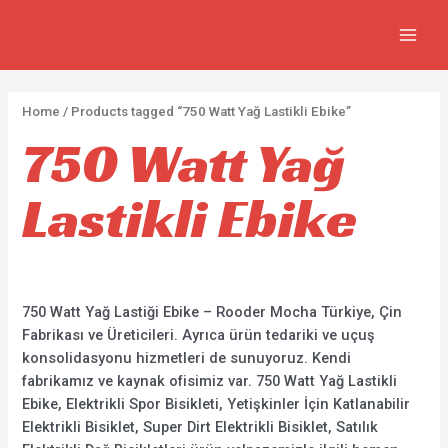
İçeriğe
2
5
2
7
MAIN
atla
p
p
p
3
MEN
r
r
r
0
o
o
o
p
Home
/ Products tagged “750 Watt Yağ Lastikli Ebike”
d
d
d
r
750 Watt Yağ
u
u
u
o
c
c
c
d
Lastikli Ebike
t
t
t
u
s
s
s
c
t
s
750 Watt Yağ Lastiği Ebike – Rooder Mocha Türkiye, Çin
Fabrikası ve Üreticileri. Ayrıca ürün tedariki ve uçuş
konsolidasyonu hizmetleri de sunuyoruz. Kendi
fabrikamız ve kaynak ofisimiz var. 750 Watt Yağ Lastikli
Ebike, Elektrikli Spor Bisikleti, Yetişkinler İçin Katlanabilir
Elektrikli Bisiklet, Super Dirt Elektrikli Bisiklet, Satılık