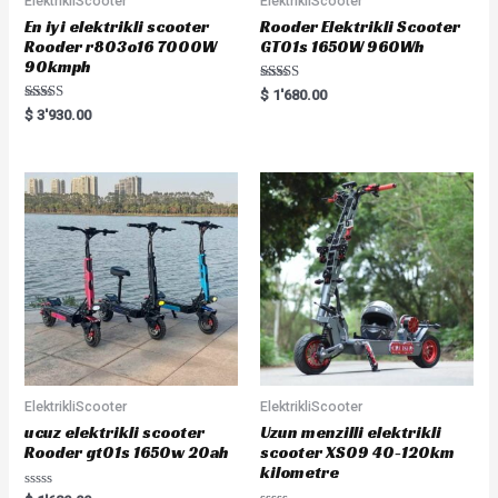
ElektrikliScooter
ElektrikliScooter
En iyi elektrikli scooter
Rooder Elektrikli Scooter
Rooder r803o16 7000W
GT01s 1650W 960Wh
90kmph
Rated
$
1'680.00
5.00
Rated
$
3'930.00
out of 5
5.00
out of 5
ElektrikliScooter
ElektrikliScooter
ucuz elektrikli scooter
Uzun menzilli elektrikli
Rooder gt01s 1650w 20ah
scooter XS09 40-120km
kilometre