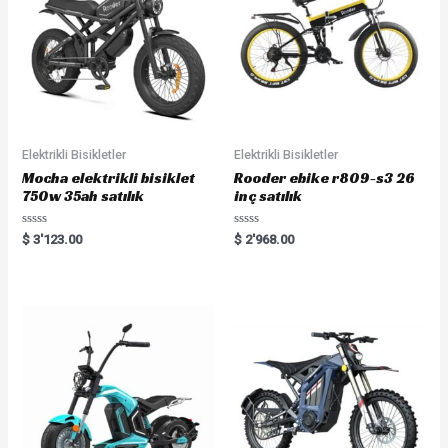
Elektrikli Bisikletler
Elektrikli Bisikletler
Mocha elektrikli bisiklet
Rooder ebike r809-s3 26
750w 35ah satılık
inç satılık
Rated
Rated
$
3'123.00
$
2'968.00
0
0
out
out
of
of
5
5