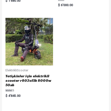
Rated
$
1'680.00
0
Rated
$
6'000.00
out
0
of
out
5
of
5
ElektrikliScooter
Yetişkinler için elektrikli
scooter r803o15b 8000w
50ah
Rated
$
4'845.00
5.00
out of 5