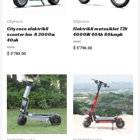
Citycoco
Citycoco
Citycoco elektrikli
Elektrikli motosiklet 72V
scooter hm-8 3000w
4000W 40Ah 80kmph
40ah
Rated
$
5'796.00
0
Rated
$
3'783.00
out
0
of
out
5
of
5