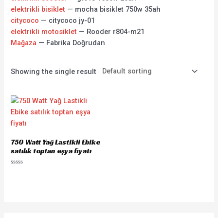
elektrikli bisiklet
— mocha bisiklet 750w 35ah
citycoco
— citycoco jy-01
elektrikli motosiklet
— Rooder r804-m21
Mağaza
— Fabrika Doğrudan
Showing the single result
750 Watt Yağ Lastikli Ebike
satılık toptan eşya fiyatı
Rated
0
out
of
5