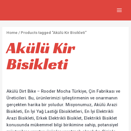
İçeriğe
2
5
2
7
MAIN
atla
p
p
p
3
MEN
r
r
r
0
o
o
o
p
Home
/ Products tagged “Akülü Kir Bisikleti”
d
d
d
r
Akülü Kir
u
u
u
o
c
c
c
d
Bisikleti
t
t
t
u
s
s
s
c
t
s
Akülü Dirt Bike – Rooder Mocha Türkiye, Çin Fabrikası ve
Üreticileri. Bu, ürünlerimizi iyileştirmenin ve onarmanın
gerçekten harika bir yoludur. Misyonumuz, Akülü Arazi
Bisikleti, En İyi Yağ Lastiği Ebisikletleri, En İyi Elektrikli
Arazi Bisikleti, Erkek Elektrikli Bisiklet, Elektrikli Bisiklet
konusunda mükemmel bilgi birikimine sahip, potansiyel