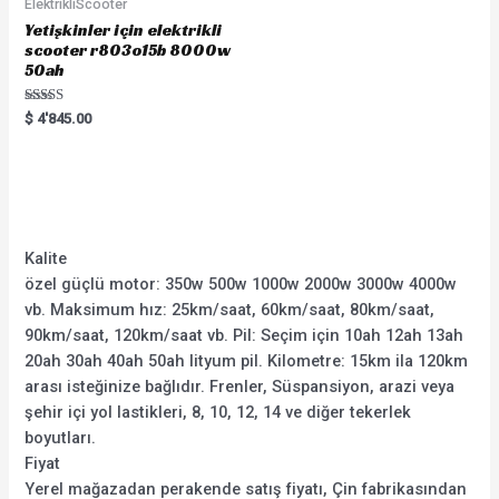
ElektrikliScooter
Yetişkinler için elektrikli
scooter r803o15b 8000w
50ah
Rated
$
4'845.00
5.00
out of 5
Kalite
özel güçlü motor: 350w 500w 1000w 2000w 3000w 4000w
vb. Maksimum hız: 25km/saat, 60km/saat, 80km/saat,
90km/saat, 120km/saat vb. Pil: Seçim için 10ah 12ah 13ah
20ah 30ah 40ah 50ah lityum pil. Kilometre: 15km ila 120km
arası isteğinize bağlıdır. Frenler, Süspansiyon, arazi veya
şehir içi yol lastikleri, 8, 10, 12, 14 ve diğer tekerlek
boyutları.
Fiyat
Yerel mağazadan perakende satış fiyatı, Çin fabrikasından