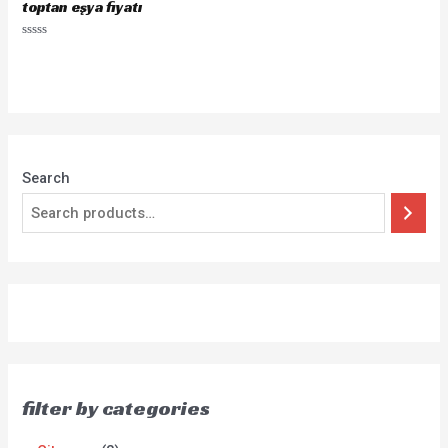
toptan eşya fiyatı
Rated
0
out
of
5
Search
filter by categories