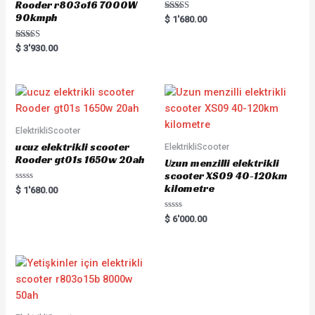
Rooder r803o16 7000W
90kmph
Rated
$
1'680.00
5.00
out of 5
Rated
$
3'930.00
5.00
out of 5
ElektrikliScooter
ucuz elektrikli scooter
ElektrikliScooter
Rooder gt01s 1650w 20ah
Uzun menzilli elektrikli
scooter XS09 40-120km
kilometre
Rated
$
1'680.00
0
out
of
Rated
$
6'000.00
5
0
out
of
5