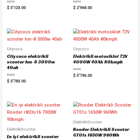
Rated
Rated
$
3'123.00
$
2'968.00
0
0
out
out
of
of
5
5
Citycoco
Citycoco
Citycoco elektrikli
Elektrikli motosiklet 72V
scooter hm-8 3000w
4000W 40Ah 80kmph
40ah
Rated
$
5'796.00
0
Rated
$
3'783.00
out
0
of
out
5
of
5
ElektrikliScooter
Rooder Elektrikli Scooter
ElektrikliScooter
GT01s 1650W 960Wh
En iyi elektrikli scooter