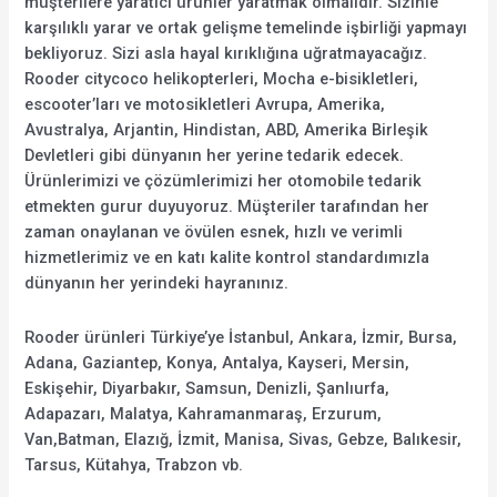
müşterilere yaratıcı ürünler yaratmak olmalıdır. Sizinle
karşılıklı yarar ve ortak gelişme temelinde işbirliği yapmayı
bekliyoruz. Sizi asla hayal kırıklığına uğratmayacağız.
Rooder citycoco helikopterleri, Mocha e-bisikletleri,
escooter’ları ve motosikletleri Avrupa, Amerika,
Avustralya, Arjantin, Hindistan, ABD, Amerika Birleşik
Devletleri gibi dünyanın her yerine tedarik edecek.
Ürünlerimizi ve çözümlerimizi her otomobile tedarik
etmekten gurur duyuyoruz. Müşteriler tarafından her
zaman onaylanan ve övülen esnek, hızlı ve verimli
hizmetlerimiz ve en katı kalite kontrol standardımızla
dünyanın her yerindeki hayranınız.
Rooder ürünleri Türkiye’ye İstanbul, Ankara, İzmir, Bursa,
Adana, Gaziantep, Konya, Antalya, Kayseri, Mersin,
Eskişehir, Diyarbakır, Samsun, Denizli, Şanlıurfa,
Adapazarı, Malatya, Kahramanmaraş, Erzurum,
Van,Batman, Elazığ, İzmit, Manisa, Sivas, Gebze, Balıkesir,
Tarsus, Kütahya, Trabzon vb.