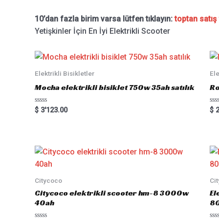
10’dan fazla birim varsa lütfen tıklayın:
toptan satış 
Yetişkinler İçin En İyi Elektrikli Scooter
Elektrikli Bisikletler
Ele
Mocha elektrikli bisiklet 750w 35ah satılık
Ro
Rated
Ra
$
3'123.00
$
2
0
0
out
out
of
of
5
5
Citycoco
Ci
Citycoco elektrikli scooter hm-8 3000w
El
40ah
8