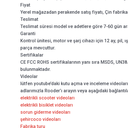
Fiyat
Yerel mağazadan perakende satış fiyatı, Çin fabrikas
Teslimat
Teslimat süresi model ve adetlere göre 7-60 gün ar
Garanti
Kontrol ünitesi, motor ve şarj cihazı için 12 ay, pil, ı
parça mevcuttur.
Sertifikalar
CE FCC ROHS sertifikalarının yanı sıra MSDS, UN38.3
bulunmaktadır.
Videolar
lütfen youtube’daki kutu açma ve inceleme videolar
adlarımızla Rooder’ı arayın veya aşağıdaki bağlantıla
elektrikli scooter videoları
elektrikli bisiklet videoları
sorun giderme videoları
şehircoco videoları
Fabrika turu