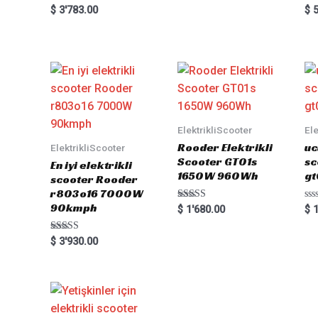
Rated
Ra
$
3'783.00
$
5
0
0
out
out
of
of
5
5
ElektrikliScooter
Ele
Rooder Elektrikli
uc
ElektrikliScooter
Scooter GT01s
sc
En iyi elektrikli
1650W 960Wh
gt
scooter Rooder
r803o16 7000W
90kmph
Rated
Ra
$
1'680.00
$
1
5.00
0
out of 5
out
of
Rated
$
3'930.00
5
5.00
out of 5