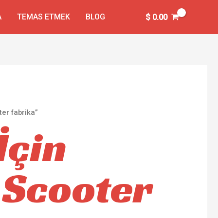
A
TEMAS ETMEK
BLOG
$
0.00
ter fabrika”
İçin
i Scooter