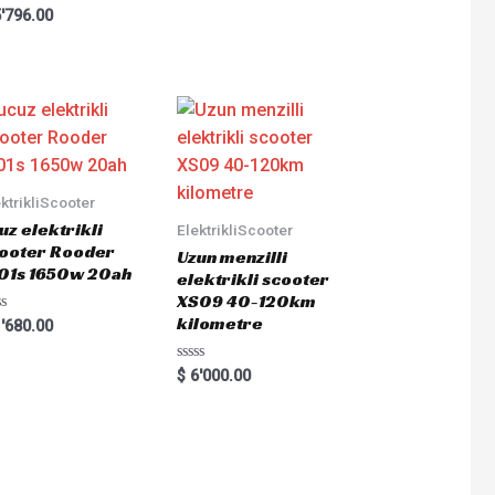
ted
'796.00
ktrikliScooter
uz elektrikli
ElektrikliScooter
ooter Rooder
Uzun menzilli
01s 1650w 20ah
elektrikli scooter
XS09 40-120km
kilometre
ted
'680.00
Rated
$
6'000.00
0
out
of
5