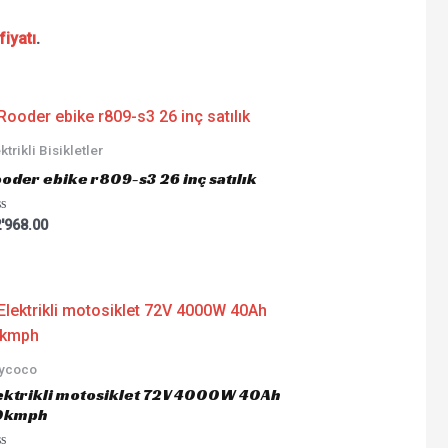
fiyatı
.
ktrikli Bisikletler
oder ebike r809-s3 26 inç satılık
ted
'968.00
tycoco
ektrikli motosiklet 72V 4000W 40Ah
0kmph