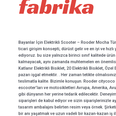
fabrika
Bayanlar İçin Elektrikli Scooter – Rooder Mocha Türki
ticari girişim konsepti, dürüst gelir ve en iyi ve hızl
ediyoruz. bu size yalnızca birinci sınıf kalitede ü
kalmayacak, aynı zamanda muhtemelen en önemlisi Ba
Katlanır Elektrikli Bisiklet, 20 Elektrikli Bisiklet, Özel
pazarı işgal etmektir. . Her zaman tetikte olmalısınız
teslimatla kalite. Bizimle konuşun. Rooder citycoco h
escooter’ları ve motosikletleri Avrupa, Amerika, Avus
gibi dünyanın her yerine tedarik edilecektir. Deneyiml
siparişleri de kabul ediyor ve sizin siparişlerinizle
tasarım ambalajını belirten resim veya örnek. Şirket
bir anı yaşatmak ve uzun vadeli bir kazan-kazan iş ili