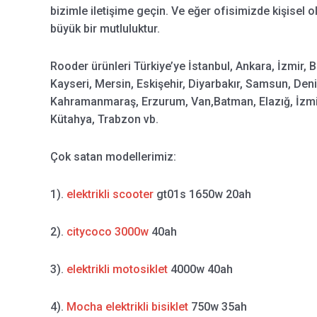
bizimle iletişime geçin. Ve eğer ofisimizde kişisel 
büyük bir mutluluktur.
Rooder ürünleri Türkiye’ye İstanbul, Ankara, İzmir, 
Kayseri, Mersin, Eskişehir, Diyarbakır, Samsun, Deni
Kahramanmaraş, Erzurum, Van,Batman, Elazığ, İzmit,
Kütahya, Trabzon vb.
Çok satan modellerimiz:
1).
elektrikli scooter
gt01s 1650w 20ah
2).
citycoco 3000w
40ah
3).
elektrikli motosiklet
4000w 40ah
4).
Mocha elektrikli bisiklet
750w 35ah