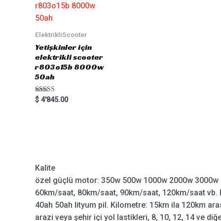
ElektrikliScooter
Yetişkinler için
elektrikli scooter
r803o15b 8000w
50ah
Rated
$
4'845.00
5.00
out of 5
Kalite
özel güçlü motor: 350w 500w 1000w 2000w 3000w 
60km/saat, 80km/saat, 90km/saat, 120km/saat vb. P
40ah 50ah lityum pil. Kilometre: 15km ila 120km aras
arazi veya şehir içi yol lastikleri, 8, 10, 12, 14 ve diğ