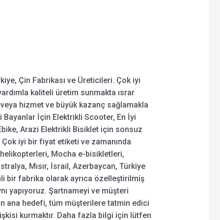
ye, Çin Fabrikası ve Üreticileri. Çok iyi
ı yardımla kaliteli üretim sunmakta ısrar
rün veya hizmet ve büyük kazanç sağlamakla
yanlar İçin Elektrikli Scooter, En İyi
 Ebike, Arazi Elektrikli Bisiklet için sonsuz
 Çok iyi bir fiyat etiketi ve zamanında
elikopterleri, Mocha e-bisikletleri,
tralya, Mısır, İsrail, Azerbaycan, Türkiye
i bir fabrika olarak ayrıca özelleştirilmiş
 aynı yapıyoruz. Şartnameyi ve müşteri
in ana hedefi, tüm müşterilere tatmin edici
şkisi kurmaktır. Daha fazla bilgi için lütfen