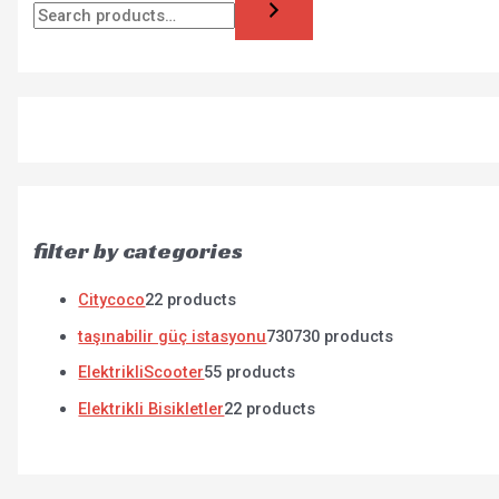
filter by categories
Citycoco
2
2 products
taşınabilir güç istasyonu
730
730 products
ElektrikliScooter
5
5 products
Elektrikli Bisikletler
2
2 products