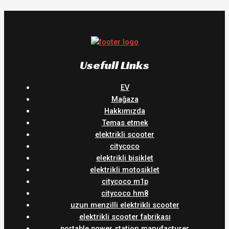
Usefull Links
EV
Mağaza
Hakkımızda
Temas etmek
elektrikli scooter
citycoco
elektrikli bisiklet
elektrikli motosiklet
citycoco m1p
citycoco hm8
uzun menzilli elektrikli scooter
elektrikli scooter fabrikası
portable power station manufacturer