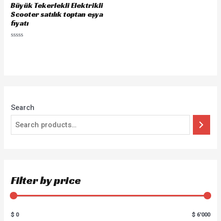
Büyük Tekerlekli Elektrikli
Scooter satılık toptan eşya
fiyatı
Rated
0
out
of
5
Search
Filter by price
$ 0
$ 6'000