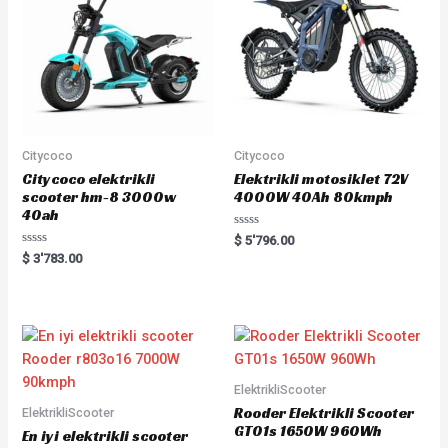
Citycoco
Citycoco
Citycoco elektrikli
Elektrikli motosiklet 72V
scooter hm-8 3000w
4000W 40Ah 80kmph
40ah
Rated
$
5'796.00
0
Rated
$
3'783.00
out
0
of
out
5
of
5
ElektrikliScooter
Rooder Elektrikli Scooter
ElektrikliScooter
GT01s 1650W 960Wh
En iyi elektrikli scooter