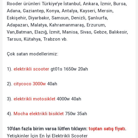
Rooder ürünleri Türkiye’ye İstanbul, Ankara, İzmir, Bursa,
Adana, Gaziantep, Konya, Antalya, Kayseri, Mersin,
Eskişehir, Diyarbakır, Samsun, Denizli, Şanlıurfa,
Adapazarı, Malatya, Kahramanmaraş, Erzurum,
Van,Batman, Elazığ, İzmit, Manisa, Sivas, Gebze, Balıkesir,
Tarsus, Kütahya, Trabzon vb.
Çok satan modellerimiz:
1).
elektrikli scooter
gt01s 1650w 20ah
2).
citycoco 3000w
40ah
3).
elektrikli motosiklet
4000w 40ah
4).
Mocha elektrikli bisiklet
750w 35ah
10’dan fazla birim varsa lütfen tıklayın:
toptan satış fiyatı
.
Yetişkinler İçin En İyi Elektrikli Scooter