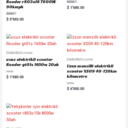
Rooder r803o16 7000W
90kmph
Rated
$
1'680.00
5.00
out of 5
Rated
$
3'930.00
5.00
out of 5
ElektrikliScooter
ucuz elektrikli scooter
ElektrikliScooter
Rooder gt01s 1650w 20ah
Uzun menzilli elektrikli
scooter XS09 40-120km
kilometre
Rated
$
1'680.00
0
out
of
Rated
$
6'000.00
5
0
out
of
5