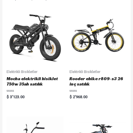
Elektrikli Bisikletler
Elektrikli Bisikletler
Mocha elektrikli bisiklet
Rooder ebike r809-s3 26
750w 35ah satılık
inç satılık
Rated
Rated
$
3'123.00
$
2'968.00
0
0
out
out
of
of
5
5