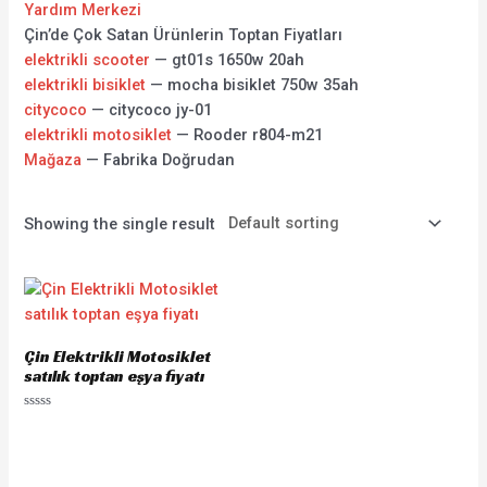
Yardım Merkezi
Çin’de Çok Satan Ürünlerin Toptan Fiyatları
elektrikli scooter
— gt01s 1650w 20ah
elektrikli bisiklet
— mocha bisiklet 750w 35ah
citycoco
— citycoco jy-01
elektrikli motosiklet
— Rooder r804-m21
Mağaza
— Fabrika Doğrudan
Showing the single result
Çin Elektrikli Motosiklet
satılık toptan eşya fiyatı
Rated
0
out
of
5