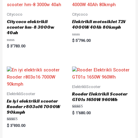
Citycoco
Citycoco
Citycoco elektrikli
Elektrikli motosiklet 72V
scooter hm-8 3000w
4000W 40Ah 80kmph
40ah
Rated
$
5'796.00
0
Rated
$
3'783.00
out
0
of
out
5
of
5
ElektrikliScooter
Rooder Elektrikli Scooter
ElektrikliScooter
GT01s 1650W 960Wh
En iyi elektrikli scooter
Rooder r803o16 7000W
90kmph
Rated
$
1'680.00
5.00
out of 5
Rated
$
3'930.00
5.00
out of 5