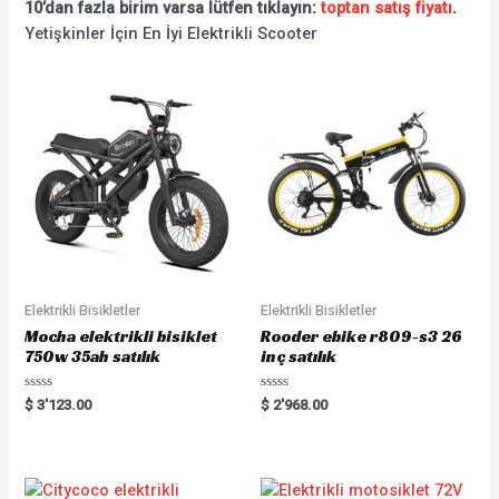
10’dan fazla birim varsa lütfen tıklayın:
toptan satış fiyatı
.
Yetişkinler İçin En İyi Elektrikli Scooter
Elektrikli Bisikletler
Elektrikli Bisikletler
Mocha elektrikli bisiklet
Rooder ebike r809-s3 26
750w 35ah satılık
inç satılık
Rated
Rated
$
3'123.00
$
2'968.00
0
0
out
out
of
of
5
5