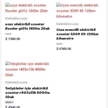
ElektrikliScooter
ucuz elektrikli scooter
ElektrikliScooter
Rooder gt01s 1650w 20ah
Uzun menzilli elektrikli
scooter XS09 40-120km
kilometre
Rated
$
1'680.00
0
out
of
Rated
$
6'000.00
5
0
out
of
5
ElektrikliScooter
Yetişkinler için elektrikli
scooter r803o15b 8000w
50ah
Rated
$
4'845.00