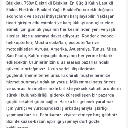
Bisikleti, 750w Elektrikli Bisiklet, En Güçlü Kalın Lastikli
Ebike, Elektrikli Bisiklet Yağlı Bisiklet’in sürekli değişen
ekonomik ve sosyal ihtiyaçlarını karşılayabilir. Yaklaşan
ticari girişim etkileşimleri ve karşılıklı iyi sonuçlar elde
etmek için günlük yaşamın her kesiminden yeni ve yaşlı
alıcıları bize ulaşmaya davet ediyoruz! Rooder citycoco
helikopterleri, Mocha ebike’ları, escooter’ları ve
motosikletleri Avrupa, Amerika, Avustralya, Tunus, Mısır,
Sao Paulo, Kaliforniya gibi dünyanın her yerine tedarik
edilecektir. Ürünlerimizin uluslararası pazarlarındaki
güvenilir ortağınızız. Uzun vadeli ilişkilerimizi
güçlendirmenin temel unsuru olarak müşterilerimize
hizmet sunmaya odaklanıyoruz. Mükemmel satış öncesi
ve sonrası hizmetlerimizle birlikte yüksek kaliteli ürünlerin
sürekli bulunabilirliği, giderek küreselleşen bir pazarda
güçlü rekabet gücü sağlar. Harika bir gelecek yaratmak
için yurtiçi ve yurtdışındaki iş arkadaşlarıyla işbirliği
yapmaya hazırız. Fabrikamızı ziyaret etmeye hoş geldiniz.
Sizinle kazan-kazan işbirliği yapmayı dört gözle