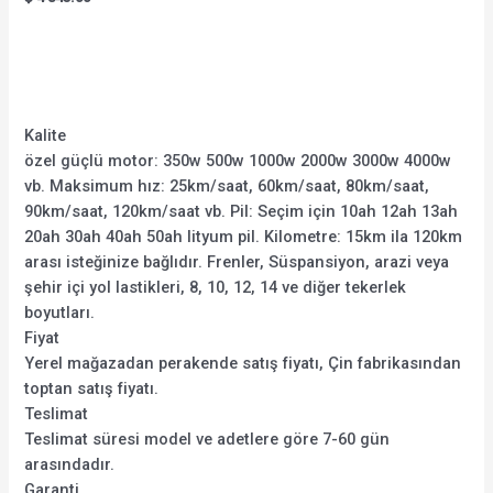
5.00
out of 5
Kalite
özel güçlü motor: 350w 500w 1000w 2000w 3000w 4000w
vb. Maksimum hız: 25km/saat, 60km/saat, 80km/saat,
90km/saat, 120km/saat vb. Pil: Seçim için 10ah 12ah 13ah
20ah 30ah 40ah 50ah lityum pil. Kilometre: 15km ila 120km
arası isteğinize bağlıdır. Frenler, Süspansiyon, arazi veya
şehir içi yol lastikleri, 8, 10, 12, 14 ve diğer tekerlek
boyutları.
Fiyat
Yerel mağazadan perakende satış fiyatı, Çin fabrikasından
toptan satış fiyatı.
Teslimat
Teslimat süresi model ve adetlere göre 7-60 gün
arasındadır.
Garanti