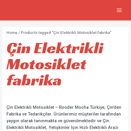
İçeriğe
2
5
2
7
MAIN
atla
p
p
p
3
MEN
r
r
r
0
o
o
o
p
Home
/ Products tagged “Çin Elektrikli Motosiklet fabrika”
d
d
d
r
Çin Elektrikli
u
u
u
o
c
c
c
d
Motosiklet
t
t
t
u
s
s
s
c
fabrika
t
s
Çin Elektrikli Motosiklet – Rooder Mocha Türkiye, Çin’den
Fabrika ve Tedarikçiler. Ürünlerimiz müşteriler tarafından
yaygın olarak tanınmakta ve güvenilmektedir ve Çin
Elektrikli Motosiklet, Yetişkinler İçin Hızlı Elektrikli Arazi