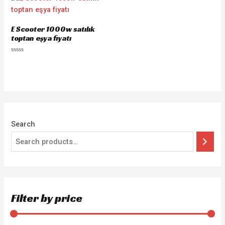
E Scooter 1000w satılık
toptan eşya fiyatı
Rated
0
out
of
5
Search
Filter by price