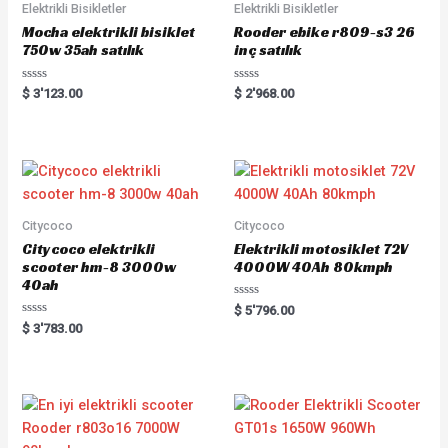
Elektrikli Bisikletler
Elektrikli Bisikletler
Mocha elektrikli bisiklet
Rooder ebike r809-s3 26
750w 35ah satılık
inç satılık
Rated
Rated
$
3'123.00
$
2'968.00
0
0
out
out
of
of
5
5
Citycoco
Citycoco
Citycoco elektrikli
Elektrikli motosiklet 72V
scooter hm-8 3000w
4000W 40Ah 80kmph
40ah
Rated
$
5'796.00
0
Rated
$
3'783.00
out
0
of
out
5
of
5