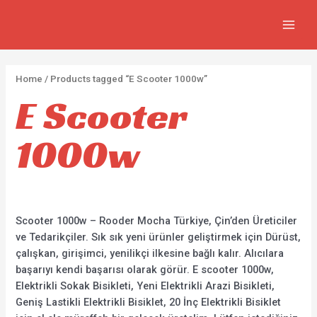
FIYA
İçeriğe
2
5
2
7
MAIN
atla
p
p
p
3
MEN
r
r
r
0
o
o
o
p
Home
/ Products tagged “E Scooter 1000w”
d
d
d
r
E Scooter
u
u
u
o
c
c
c
d
1000w
t
t
t
u
s
s
s
c
t
s
Scooter 1000w – Rooder Mocha Türkiye, Çin’den Üreticiler
ve Tedarikçiler. Sık sık yeni ürünler geliştirmek için Dürüst,
çalışkan, girişimci, yenilikçi ilkesine bağlı kalır. Alıcılara
başarıyı kendi başarısı olarak görür. E scooter 1000w,
Elektrikli Sokak Bisikleti, Yeni Elektrikli Arazi Bisikleti,
Geniş Lastikli Elektrikli Bisiklet, 20 İnç Elektrikli Bisiklet