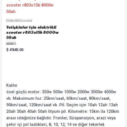
ElektrikliScooter
Yetişkinler için elektrikli
scooter r803o15b 8000w
50ah
Rated
$
4'845.00
5.00
out of 5
Kalite
özel güçlü motor: 350w 500w 1000w 2000w 3000w 4000w
vb. Maksimum hız: 25km/saat, 60km/saat, 80km/saat,
90km/saat, 120km/saat vb. Pil: Seçim için 10ah 12ah 13ah
20ah 30ah 40ah 50ah lityum pil. Kilometre: 15km ila 120km
arası isteğinize bağlıdır. Frenler, Süspansiyon, arazi veya
şehir içi yol lastikleri, 8, 10, 12, 14 ve diğer tekerlek