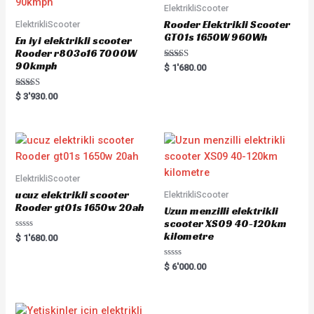
ElektrikliScooter
Rooder Elektrikli Scooter
ElektrikliScooter
GT01s 1650W 960Wh
En iyi elektrikli scooter
Rooder r803o16 7000W
90kmph
Rated
$
1'680.00
5.00
out of 5
Rated
$
3'930.00
5.00
out of 5
ElektrikliScooter
ucuz elektrikli scooter
ElektrikliScooter
Rooder gt01s 1650w 20ah
Uzun menzilli elektrikli
scooter XS09 40-120km
kilometre
Rated
$
1'680.00
0
out
of
Rated
$
6'000.00
5
0
out
of
5