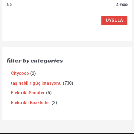
$ 0
$ 6'000
UYGULA
filter by categories
Citycoco
2
taşınabilir güç istasyonu
730
ElektrikliScooter
5
Elektrikli Bisikletler
2