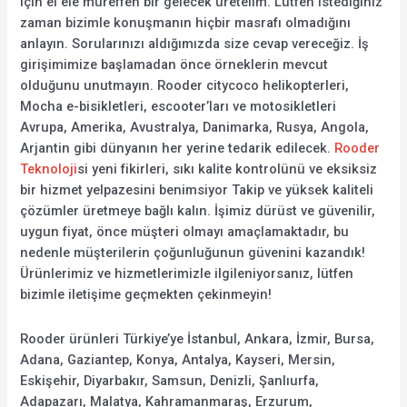
için el ele müreffeh bir gelecek üretelim. Lütfen istediğiniz
zaman bizimle konuşmanın hiçbir masrafı olmadığını
anlayın. Sorularınızı aldığımızda size cevap vereceğiz. İş
girişimimize başlamadan önce örneklerin mevcut
olduğunu unutmayın. Rooder citycoco helikopterleri,
Mocha e-bisikletleri, escooter’ları ve motosikletleri
Avrupa, Amerika, Avustralya, Danimarka, Rusya, Angola,
Arjantin gibi dünyanın her yerine tedarik edilecek.
Rooder
Teknoloji
si yeni fikirleri, sıkı kalite kontrolünü ve eksiksiz
bir hizmet yelpazesini benimsiyor Takip ve yüksek kaliteli
çözümler üretmeye bağlı kalın. İşimiz dürüst ve güvenilir,
uygun fiyat, önce müşteri olmayı amaçlamaktadır, bu
nedenle müşterilerin çoğunluğunun güvenini kazandık!
Ürünlerimiz ve hizmetlerimizle ilgileniyorsanız, lütfen
bizimle iletişime geçmekten çekinmeyin!
Rooder ürünleri Türkiye’ye İstanbul, Ankara, İzmir, Bursa,
Adana, Gaziantep, Konya, Antalya, Kayseri, Mersin,
Eskişehir, Diyarbakır, Samsun, Denizli, Şanlıurfa,
Adapazarı, Malatya, Kahramanmaraş, Erzurum,