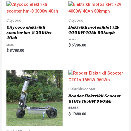
Citycoco
Citycoco
Citycoco elektrikli
Elektrikli motosiklet 72V
scooter hm-8 3000w
4000W 40Ah 80kmph
40ah
Rated
$
5'796.00
0
Rated
$
3'783.00
out
0
of
out
5
of
5
ElektrikliScooter
Rooder Elektrikli Scooter
GT01s 1650W 960Wh
Rated
$
1'680.00
5.00
out of 5