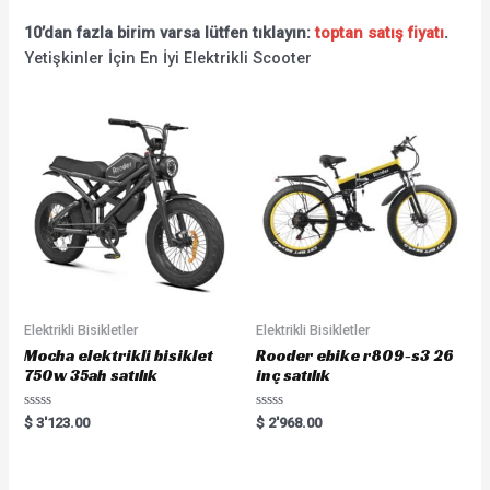
10’dan fazla birim varsa lütfen tıklayın:
toptan satış fiyatı
.
Yetişkinler İçin En İyi Elektrikli Scooter
Elektrikli Bisikletler
Elektrikli Bisikletler
Mocha elektrikli bisiklet
Rooder ebike r809-s3 26
750w 35ah satılık
inç satılık
Rated
Rated
$
3'123.00
$
2'968.00
0
0
out
out
of
of
5
5