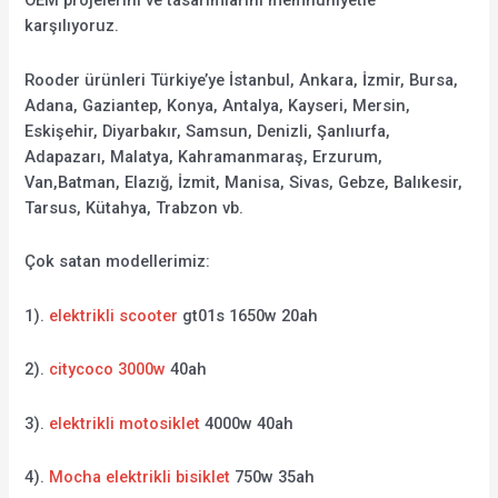
OEM projelerini ve tasarımlarını memnuniyetle
karşılıyoruz.
Rooder ürünleri Türkiye’ye İstanbul, Ankara, İzmir, Bursa,
Adana, Gaziantep, Konya, Antalya, Kayseri, Mersin,
Eskişehir, Diyarbakır, Samsun, Denizli, Şanlıurfa,
Adapazarı, Malatya, Kahramanmaraş, Erzurum,
Van,Batman, Elazığ, İzmit, Manisa, Sivas, Gebze, Balıkesir,
Tarsus, Kütahya, Trabzon vb.
Çok satan modellerimiz:
1).
elektrikli scooter
gt01s 1650w 20ah
2).
citycoco 3000w
40ah
3).
elektrikli motosiklet
4000w 40ah
4).
Mocha elektrikli bisiklet
750w 35ah