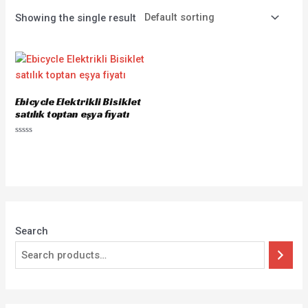
Showing the single result
Ebicycle Elektrikli Bisiklet
satılık toptan eşya fiyatı
Rated
0
out
of
5
Search