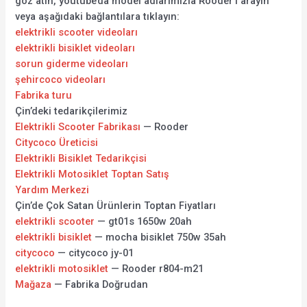
göz atın, youtube’da model adlarımızla Rooder’ı arayın
veya aşağıdaki bağlantılara tıklayın:
elektrikli scooter videoları
elektrikli bisiklet videoları
sorun giderme videoları
şehircoco videoları
Fabrika turu
Çin’deki tedarikçilerimiz
Elektrikli Scooter Fabrikası
— Rooder
Citycoco Üreticisi
Elektrikli Bisiklet Tedarikçisi
Elektrikli Motosiklet Toptan Satış
Yardım Merkezi
Çin’de Çok Satan Ürünlerin Toptan Fiyatları
elektrikli scooter
— gt01s 1650w 20ah
elektrikli bisiklet
— mocha bisiklet 750w 35ah
citycoco
— citycoco jy-01
elektrikli motosiklet
— Rooder r804-m21
Mağaza
— Fabrika Doğrudan