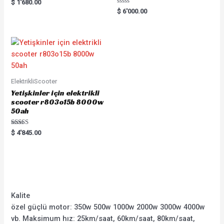
Rated
$
1'680.00
0
Rated
$
6'000.00
out
0
of
out
5
of
5
ElektrikliScooter
Yetişkinler için elektrikli
scooter r803o15b 8000w
50ah
Rated
$
4'845.00
5.00
out of 5
Kalite
özel güçlü motor: 350w 500w 1000w 2000w 3000w 4000w
vb. Maksimum hız: 25km/saat, 60km/saat, 80km/saat,