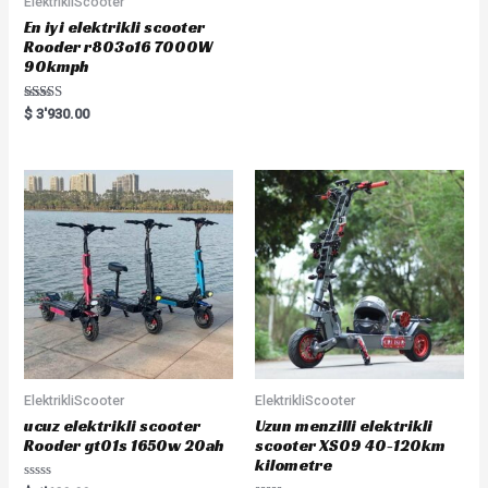
ElektrikliScooter
En iyi elektrikli scooter
Rooder r803o16 7000W
90kmph
Rated
$
3'930.00
5.00
out of 5
ElektrikliScooter
ElektrikliScooter
ucuz elektrikli scooter
Uzun menzilli elektrikli
Rooder gt01s 1650w 20ah
scooter XS09 40-120km
kilometre