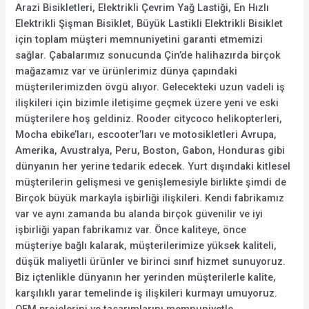
Arazi Bisikletleri, Elektrikli Çevrim Yağ Lastiği, En Hızlı
Elektrikli Şişman Bisiklet, Büyük Lastikli Elektrikli Bisiklet
için toplam müşteri memnuniyetini garanti etmemizi
sağlar. Çabalarımız sonucunda Çin’de halihazırda birçok
mağazamız var ve ürünlerimiz dünya çapındaki
müşterilerimizden övgü alıyor. Gelecekteki uzun vadeli iş
ilişkileri için bizimle iletişime geçmek üzere yeni ve eski
müşterilere hoş geldiniz. Rooder citycoco helikopterleri,
Mocha ebike’ları, escooter’ları ve motosikletleri Avrupa,
Amerika, Avustralya, Peru, Boston, Gabon, Honduras gibi
dünyanın her yerine tedarik edecek. Yurt dışındaki kitlesel
müşterilerin gelişmesi ve genişlemesiyle birlikte şimdi de
Birçok büyük markayla işbirliği ilişkileri. Kendi fabrikamız
var ve aynı zamanda bu alanda birçok güvenilir ve iyi
işbirliği yapan fabrikamız var. Önce kaliteye, önce
müşteriye bağlı kalarak, müşterilerimize yüksek kaliteli,
düşük maliyetli ürünler ve birinci sınıf hizmet sunuyoruz.
Biz içtenlikle dünyanın her yerinden müşterilerle kalite,
karşılıklı yarar temelinde iş ilişkileri kurmayı umuyoruz.