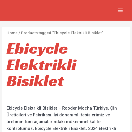
FIYA
İçeriğe
2
5
2
7
MAIN
atla
p
p
p
3
MEN
r
r
r
0
o
o
o
p
Home
/ Products tagged “Ebicycle Elektrikli Bisiklet”
d
d
d
r
Ebicycle
u
u
u
o
c
c
c
d
Elektrikli
t
t
t
u
s
s
s
c
Bisiklet
t
s
Ebicycle Elektrikli Bisiklet – Rooder Mocha Türkiye, Çin
Üreticileri ve Fabrikası. İyi donanımlı tesislerimiz ve
üretimin tüm aşamalarındaki mükemmel kalite
kontrolümüz, Ebicycle Elektrikli Bisiklet, 2024 Elektrikli