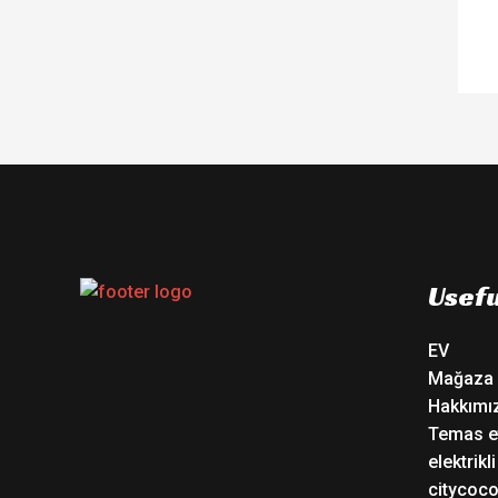
Usefu
EV
Mağaza
Hakkımı
Temas e
elektrikl
citycoc