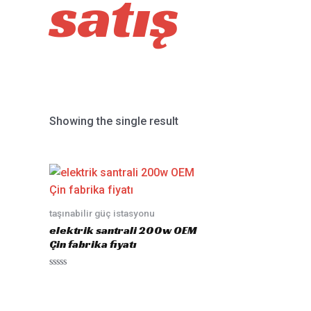
satış
Showing the single result
taşınabilir güç istasyonu
elektrik santrali 200w OEM
Çin fabrika fiyatı
Rated
0
out
of