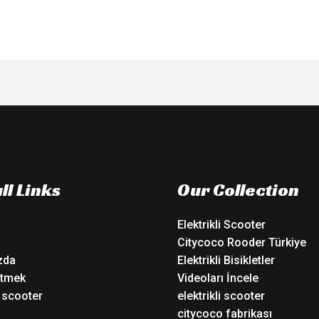
5
ll Links
Our Collection
Elektrikli Scooter
Citycoco Rooder Türkiye
zda
Elektrikli Bisikletler
tmek
Videoları İncele
i scooter
elektrikli scooter
o
citycoco fabrikası