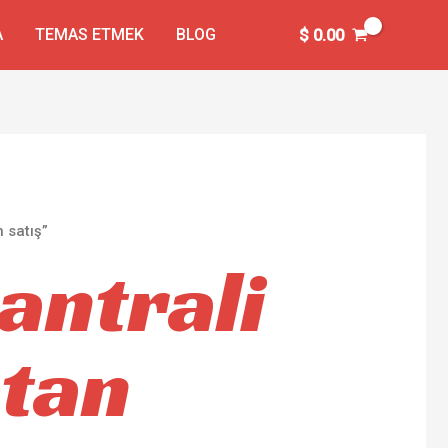
A
TEMAS ETMEK
BLOG
$
0.00
 satış”
santrali
tan