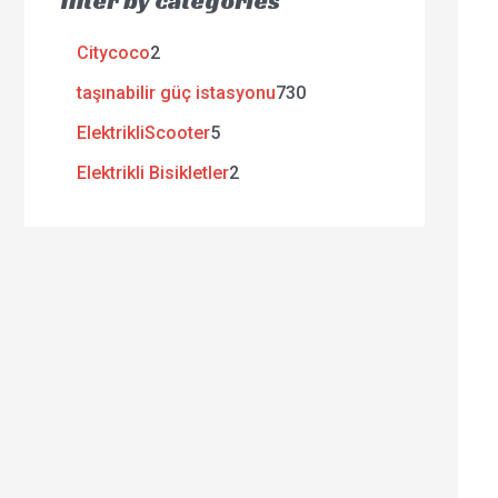
filter by categories
Citycoco
2
taşınabilir güç istasyonu
730
ElektrikliScooter
5
Elektrikli Bisikletler
2