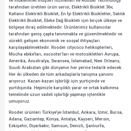
ve mükemmel müşteri hizmetleri ile Rooder Technology
tarafından üretilen ürün serisi, Elektrikli Bisiklet 36v,
Katlanır Elektrikli Bisiklet, En İyi Elektrikli Bisikletler, Satılık
Elektrikli Bisiklet, Ebike Dağ Bisikleti için birçok ülkeye ve
bölgeye ihraç edilmektedir. Ürünlerimiz kullanıcılar
tarafından geniş çapta tanınmakta ve güvenilmektedir ve
sürekli gelişen ekonomik ve sosyal ihtiyaçları
karşılayabilmektedir. Rooder citycoco helikopterleri,
Mocha ebike’ları, escooter’ları ve motosikletleri Avrupa,
Amerika, Avustralya, Swansea, İslamabad, New Orleans,
Suudi Arabistan gibi dünyanın her yerine tedarik edecek.
Her iki ülkeden de tüm arkadaşlarla tanışma şansını
arıyoruz. Kazan-kazan işbirliği için yurtiçinde ve
yurtdışında. Hepinizle karşılıklı yarar ve ortak kalkınma
temelinde uzun vadeli işbirliği yapmayı içtenlikle
umuyoruz.
Rooder ürünleri Türkiye’ye İstanbul, Ankara, İzmir, Bursa,
Adana, Gaziantep, Konya, Antalya, Kayseri, Mersin,
Eskişehir, Diyarbakır, Samsun, Denizli, Şanlıurfa,