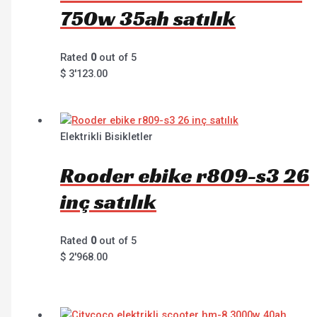
750w 35ah satılık
Rated
0
out of 5
$
3'123.00
Elektrikli Bisikletler
Rooder ebike r809-s3 26
inç satılık
Rated
0
out of 5
$
2'968.00