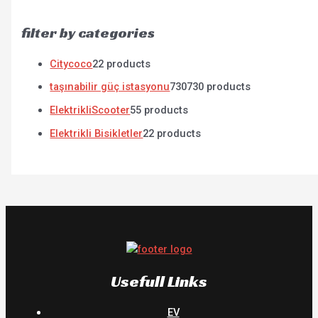
filter by categories
Citycoco
2
2 products
taşınabilir güç istasyonu
730
730 products
ElektrikliScooter
5
5 products
Elektrikli Bisikletler
2
2 products
Usefull Links
EV