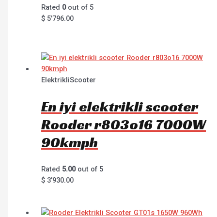
Rated
0
out of 5
$
5'796.00
ElektrikliScooter
En iyi elektrikli scooter
Rooder r803o16 7000W
90kmph
Rated
5.00
out of 5
$
3'930.00