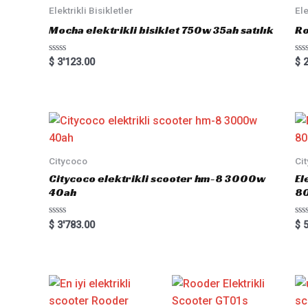
Elektrikli Bisikletler
Ele
Mocha elektrikli bisiklet 750w 35ah satılık
Ro
Rated
Ra
$
3'123.00
$
2
0
0
out
out
of
of
5
5
Citycoco
Ci
Citycoco elektrikli scooter hm-8 3000w
El
40ah
8
Rated
Ra
$
3'783.00
$
5
0
0
out
out
of
of
5
5