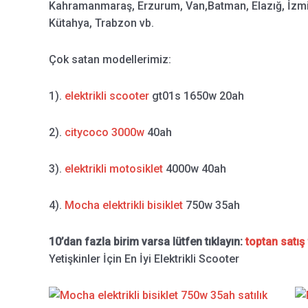
Kahramanmaraş, Erzurum, Van,Batman, Elazığ, İzmit,
Kütahya, Trabzon vb.
Çok satan modellerimiz:
1).
elektrikli scooter
gt01s 1650w 20ah
2).
citycoco 3000w
40ah
3).
elektrikli motosiklet
4000w 40ah
4).
Mocha elektrikli bisiklet
750w 35ah
10’dan fazla birim varsa lütfen tıklayın:
toptan satış 
Yetişkinler İçin En İyi Elektrikli Scooter