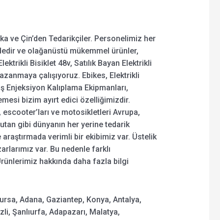
ika ve Çin’den Tedarikçiler. Personelimiz her
ndedir ve olağanüstü mükemmel ürünler,
lektrikli Bisiklet 48v, Satılık Bayan Elektrikli
kazanmaya çalışıyoruz. Ebikes, Elektrikli
iş Enjeksiyon Kalıplama Ekipmanları,
mesi bizim ayırt edici özelliğimizdir.
 escooter’ları ve motosikletleri Avrupa,
utan gibi dünyanın her yerine tedarik
 araştırmada verimli bir ekibimiz var. Üstelik
arlarımız var. Bu nedenle farklı
 Ürünlerimiz hakkında daha fazla bilgi
Bursa, Adana, Gaziantep, Konya, Antalya,
zli, Şanlıurfa, Adapazarı, Malatya,