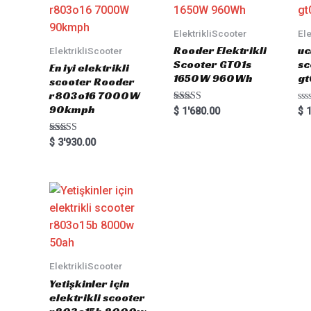
ElektrikliScooter
Ele
Rooder Elektrikli
uc
ElektrikliScooter
Scooter GT01s
sc
En iyi elektrikli
1650W 960Wh
gt
scooter Rooder
r803o16 7000W
90kmph
Rated
Ra
$
1'680.00
$
1
5.00
0
out of 5
out
of
Rated
$
3'930.00
5
5.00
out of 5
ElektrikliScooter
Yetişkinler için
elektrikli scooter