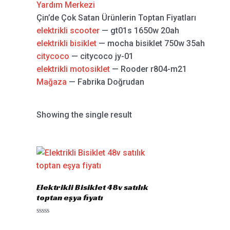
Yardım Merkezi
Çin’de Çok Satan Ürünlerin Toptan Fiyatları
elektrikli scooter
— gt01s 1650w 20ah
elektrikli bisiklet
— mocha bisiklet 750w 35ah
citycoco
— citycoco jy-01
elektrikli motosiklet
— Rooder r804-m21
Mağaza
— Fabrika Doğrudan
Showing the single result
Elektrikli Bisiklet 48v satılık
toptan eşya fiyatı
Rated
0