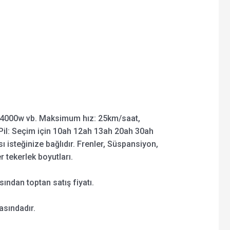
4000w vb. Maksimum hız: 25km/saat,
il: Seçim için 10ah 12ah 13ah 20ah 30ah
ı isteğinize bağlıdır. Frenler, Süspansiyon,
er tekerlek boyutları.
ından toptan satış fiyatı.
asındadır.