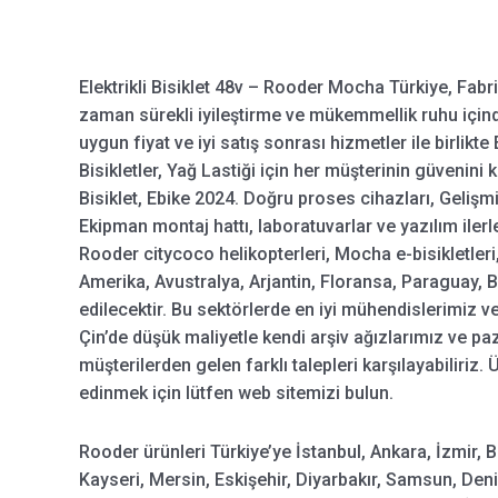
Elektrikli Bisiklet 48v – Rooder Mocha Türkiye, Fabr
zaman sürekli iyileştirme ve mükemmellik ruhu içi
uygun fiyat ve iyi satış sonrası hizmetler ile birlikte E
Bisikletler, Yağ Lastiği için her müşterinin güvenini 
Bisiklet, Ebike 2024. Doğru proses cihazları, Gelişm
Ekipman montaj hattı, laboratuvarlar ve yazılım ilerle
Rooder citycoco helikopterleri, Mocha e-bisikletleri,
Amerika, Avustralya, Arjantin, Floransa, Paraguay, B
edilecektir. Bu sektörlerde en iyi mühendislerimiz ve
Çin’de düşük maliyetle kendi arşiv ağızlarımız ve paz
müşterilerden gelen farklı talepleri karşılayabiliriz.
edinmek için lütfen web sitemizi bulun.
Rooder ürünleri Türkiye’ye İstanbul, Ankara, İzmir, 
Kayseri, Mersin, Eskişehir, Diyarbakır, Samsun, Deni