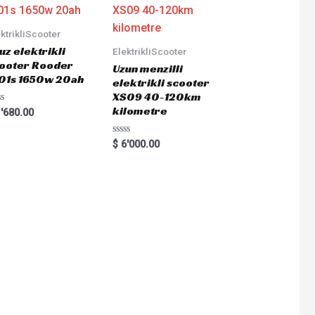
ktrikliScooter
uz elektrikli
ElektrikliScooter
ooter Rooder
Uzun menzilli
01s 1650w 20ah
elektrikli scooter
XS09 40-120km
kilometre
ted
'680.00
Rated
$
6'000.00
0
out
of
5