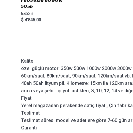
r803o15b 8000w
50ah
Rated
$
4'845.00
5.00
out of 5
Kalite
özel güçlü motor: 350w 500w 1000w 2000w 3000w 
60km/saat, 80km/saat, 90km/saat, 120km/saat vb. P
40ah 50ah lityum pil. Kilometre: 15km ila 120km aras
arazi veya şehir içi yol lastikleri, 8, 10, 12, 14 ve diğ
Fiyat
Yerel mağazadan perakende satış fiyatı, Çin fabrikas
Teslimat
Teslimat süresi model ve adetlere göre 7-60 gün ar
Garanti