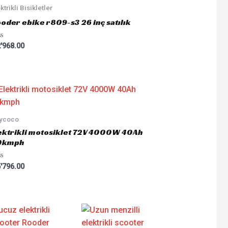
ktrikli Bisikletler
oder ebike r809-s3 26 inç satılık
ted
'968.00
tycoco
ektrikli motosiklet 72V 4000W 40Ah
0kmph
ted
'796.00