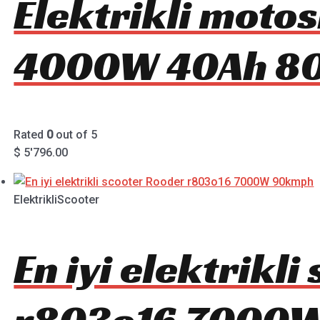
Elektrikli motos
4000W 40Ah 8
Rated
0
out of 5
$
5'796.00
ElektrikliScooter
En iyi elektrikl
r803o16 7000