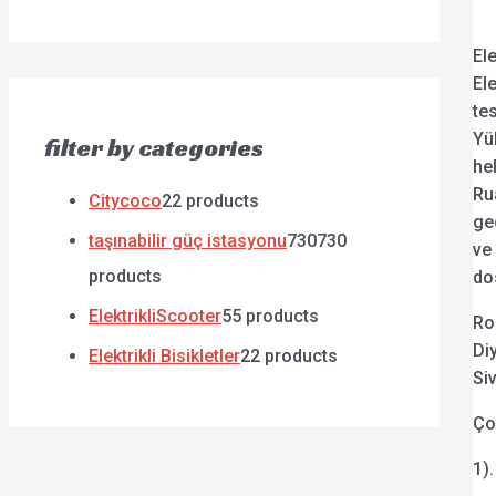
El
Ele
te
Yük
filter by categories
he
Ru
Citycoco
2
2 products
ge
taşınabilir güç istasyonu
730
730
ve
products
do
ElektrikliScooter
5
5 products
Ro
Di
Elektrikli Bisikletler
2
2 products
Si
Ço
1)