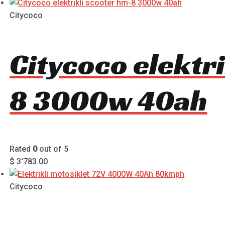
Citycoco
Citycoco elektr
8 3000w 40ah
Rated
0
out of 5
$
3'783.00
Citycoco