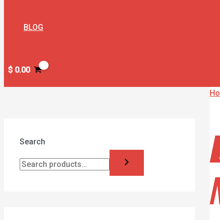
BLOG
$
0.00
H
Search