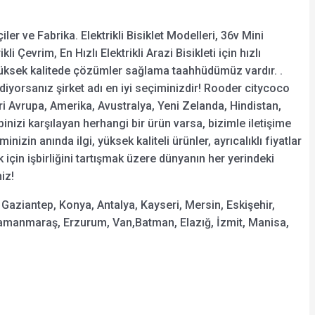
ler ve Fabrika. Elektrikli Bisiklet Modelleri, 36v Mini
kli Çevrim, En Hızlı Elektrikli Arazi Bisikleti için hızlı
yüksek kalitede çözümler sağlama taahhüdümüz vardır. .
p ediyorsanız şirket adı en iyi seçiminizdir! Rooder citycoco
eri Avrupa, Amerika, Avustralya, Yeni Zelanda, Hindistan,
binizi karşılayan herhangi bir ürün varsa, bizimle iletişime
in anında ilgi, yüksek kaliteli ürünler, ayrıcalıklı fiyatlar
 için işbirliğini tartışmak üzere dünyanın her yerindeki
iz!
 Gaziantep, Konya, Antalya, Kayseri, Mersin, Eskişehir,
hramanmaraş, Erzurum, Van,Batman, Elazığ, İzmit, Manisa,