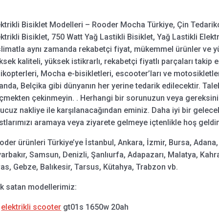
ektrikli Bisiklet Modelleri – Rooder Mocha Türkiye, Çin Tedarikçi
ktrikli Bisiklet, 750 Watt Yağ Lastikli Bisiklet, Yağ Lastikli Elektri
slimatla aynı zamanda rekabetçi fiyat, mükemmel ürünler ve 
sek kaliteli, yüksek istikrarlı, rekabetçi fiyatlı parçaları taki
likopterleri, Mocha e-bisikletleri, escooter’ları ve motosikletl
anda, Belçika gibi dünyanın her yerine tedarik edilecektir. Tale
çmekten çekinmeyin. . Herhangi bir sorunuzun veya gereksiniminiz
 ucuz nakliye ile karşılanacağından eminiz. Daha iyi bir gelecek
stlarımızı aramaya veya ziyarete gelmeye içtenlikle hoş geldin
oder ürünleri Türkiye’ye İstanbul, Ankara, İzmir, Bursa, Adana,
yarbakır, Samsun, Denizli, Şanlıurfa, Adapazarı, Malatya, Ka
vas, Gebze, Balıkesir, Tarsus, Kütahya, Trabzon vb.
k satan modellerimiz:
.
elektrikli scooter
gt01s 1650w 20ah