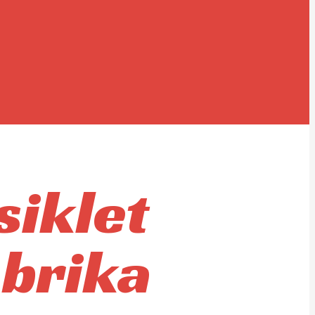
siklet
abrika