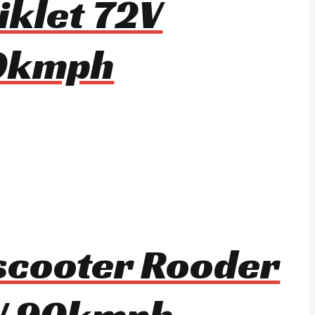
iklet 72V
0kmph
i scooter Rooder
W 90kmph