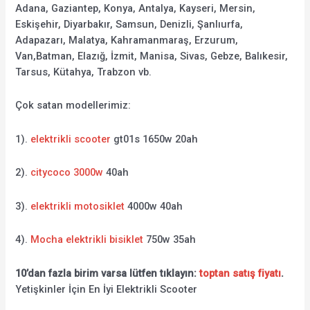
Adana, Gaziantep, Konya, Antalya, Kayseri, Mersin,
Eskişehir, Diyarbakır, Samsun, Denizli, Şanlıurfa,
Adapazarı, Malatya, Kahramanmaraş, Erzurum,
Van,Batman, Elazığ, İzmit, Manisa, Sivas, Gebze, Balıkesir,
Tarsus, Kütahya, Trabzon vb.
Çok satan modellerimiz:
1).
elektrikli scooter
gt01s 1650w 20ah
2).
citycoco 3000w
40ah
3).
elektrikli motosiklet
4000w 40ah
4).
Mocha elektrikli bisiklet
750w 35ah
10’dan fazla birim varsa lütfen tıklayın:
toptan satış fiyatı
.
Yetişkinler İçin En İyi Elektrikli Scooter