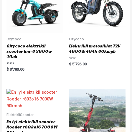
Citycoco
Citycoco
Citycoco elektrikli
Elektrikli motosiklet 72V
scooter hm-8 3000w
4000W 40Ah 80kmph
40ah
Rated
$
5'796.00
0
Rated
$
3'783.00
out
0
of
out
5
of
5
ElektrikliScooter
En iyi elektrikli scooter
Rooder r803o16 7000W