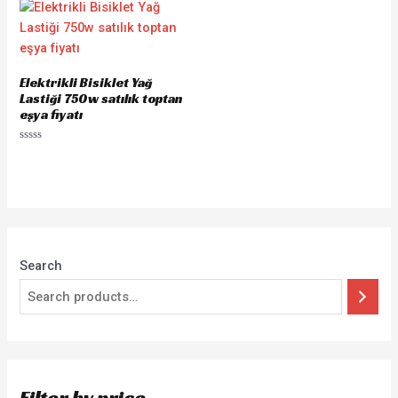
Elektrikli Bisiklet Yağ
Lastiği 750w satılık toptan
eşya fiyatı
Rated
0
out
of
5
Search
Filter by price