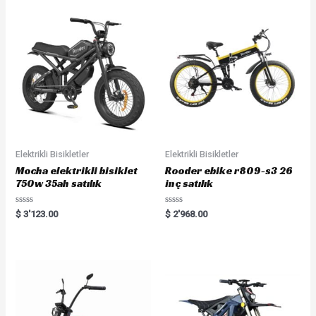
Elektrikli Bisikletler
Elektrikli Bisikletler
Mocha elektrikli bisiklet
Rooder ebike r809-s3 26
750w 35ah satılık
inç satılık
Rated
Rated
$
3'123.00
$
2'968.00
0
0
out
out
of
of
5
5