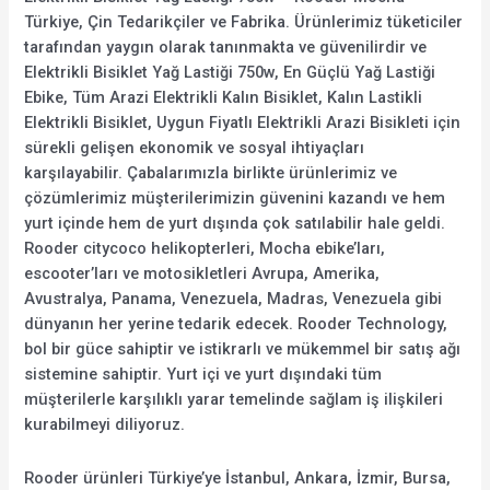
Türkiye, Çin Tedarikçiler ve Fabrika. Ürünlerimiz tüketiciler
tarafından yaygın olarak tanınmakta ve güvenilirdir ve
Elektrikli Bisiklet Yağ Lastiği 750w, En Güçlü Yağ Lastiği
Ebike, Tüm Arazi Elektrikli Kalın Bisiklet, Kalın Lastikli
Elektrikli Bisiklet, Uygun Fiyatlı Elektrikli Arazi Bisikleti için
sürekli gelişen ekonomik ve sosyal ihtiyaçları
karşılayabilir. Çabalarımızla birlikte ürünlerimiz ve
çözümlerimiz müşterilerimizin güvenini kazandı ve hem
yurt içinde hem de yurt dışında çok satılabilir hale geldi.
Rooder citycoco helikopterleri, Mocha ebike’ları,
escooter’ları ve motosikletleri Avrupa, Amerika,
Avustralya, Panama, Venezuela, Madras, Venezuela gibi
dünyanın her yerine tedarik edecek. Rooder Technology,
bol bir güce sahiptir ve istikrarlı ve mükemmel bir satış ağı
sistemine sahiptir. Yurt içi ve yurt dışındaki tüm
müşterilerle karşılıklı yarar temelinde sağlam iş ilişkileri
kurabilmeyi diliyoruz.
Rooder ürünleri Türkiye’ye İstanbul, Ankara, İzmir, Bursa,