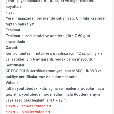
şehir içi yol lastikleri, 8, 10, 12, 14 ve diğer tekerlek
boyutları.
Fiyat
Yerel mağazadan perakende satış fiyatı, Çin fabrikasından
toptan satış fiyatı.
Teslimat
Teslimat süresi model ve adetlere göre 7-60 gün
arasındadır.
Garanti
Kontrol ünitesi, motor ve şarj cihazı için 12 ay, pil, ışıklar
ve lastikler için 6 ay garanti. yedek parça mevcuttur.
Sertifikalar
CE FCC ROHS sertifikalarının yanı sıra MSDS, UN38.3 ve
nakliye sertifikalarımız da bulunmaktadır.
Videolar
lütfen youtube’daki kutu açma ve inceleme videolarımıza
göz atın, youtube’da model adlarımızla Rooder’ı arayın
veya aşağıdaki bağlantılara tıklayın:
elektrikli scooter videoları
elektrikli bisiklet videoları