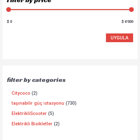
$ 0
$ 6'000
UYGULA
filter by categories
Citycoco
2
taşınabilir güç istasyonu
730
ElektrikliScooter
5
Elektrikli Bisikletler
2