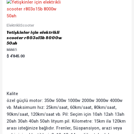
ElektrikliScooter
Yetişkinler için elektrikli
scooter r803o15b 8000w
50ah
Rated
$
4'845.00
5.00
out of 5
Kalite
özel güçlü motor: 350w 500w 1000w 2000w 3000w 4000w
vb. Maksimum hız: 25km/saat, 60km/saat, 80km/saat,
90km/saat, 120km/saat vb. Pil: Seçim için 10ah 12ah 13ah
20ah 30ah 40ah 50ah lityum pil. Kilometre: 15km ila 120km
arası isteğinize bağlıdır. Frenler, Süspansiyon, arazi veya