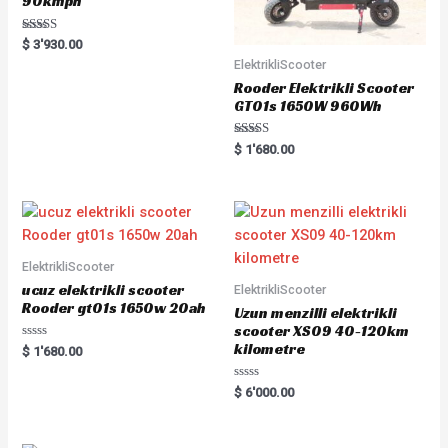
90kmph
Rated
$
3'930.00
5.00
ElektrikliScooter
out of 5
Rooder Elektrikli Scooter
GT01s 1650W 960Wh
Rated
$
1'680.00
5.00
out of 5
ElektrikliScooter
ucuz elektrikli scooter
ElektrikliScooter
Rooder gt01s 1650w 20ah
Uzun menzilli elektrikli
scooter XS09 40-120km
kilometre
Rated
$
1'680.00
0
out
of
Rated
$
6'000.00
5
0
out
of
5