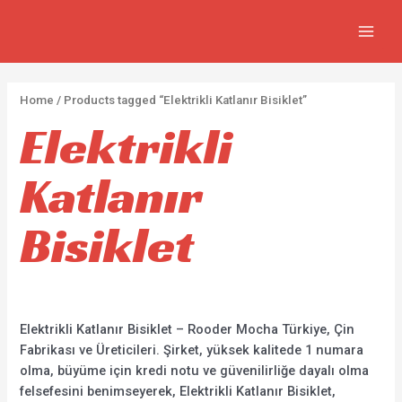
İçeriğe
2
5
2
7
MAIN
atla
p
p
p
3
MEN
r
r
r
0
o
o
o
p
Home
/ Products tagged “Elektrikli Katlanır Bisiklet”
d
d
d
r
Elektrikli
u
u
u
o
c
c
c
d
Katlanır
t
t
t
u
s
s
s
c
Bisiklet
t
s
Elektrikli Katlanır Bisiklet – Rooder Mocha Türkiye, Çin
Fabrikası ve Üreticileri. Şirket, yüksek kalitede 1 numara
olma, büyüme için kredi notu ve güvenilirliğe dayalı olma
felsefesini benimseyerek, Elektrikli Katlanır Bisiklet,