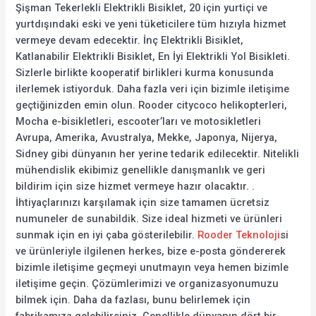
Şişman Tekerlekli Elektrikli Bisiklet, 20 için yurtiçi ve
yurtdışındaki eski ve yeni tüketicilere tüm hızıyla hizmet
vermeye devam edecektir. İnç Elektrikli Bisiklet,
Katlanabilir Elektrikli Bisiklet, En İyi Elektrikli Yol Bisikleti.
Sizlerle birlikte kooperatif birlikleri kurma konusunda
ilerlemek istiyorduk. Daha fazla veri için bizimle iletişime
geçtiğinizden emin olun. Rooder citycoco helikopterleri,
Mocha e-bisikletleri, escooter’ları ve motosikletleri
Avrupa, Amerika, Avustralya, Mekke, Japonya, Nijerya,
Sidney gibi dünyanın her yerine tedarik edilecektir. Nitelikli
mühendislik ekibimiz genellikle danışmanlık ve geri
bildirim için size hizmet vermeye hazır olacaktır. .
İhtiyaçlarınızı karşılamak için size tamamen ücretsiz
numuneler de sunabildik. Size ideal hizmeti ve ürünleri
sunmak için en iyi çaba gösterilebilir.
Rooder Teknoloji
si
ve ürünleriyle ilgilenen herkes, bize e-posta göndererek
bizimle iletişime geçmeyi unutmayın veya hemen bizimle
iletişime geçin. Çözümlerimizi ve organizasyonumuzu
bilmek için. Daha da fazlası, bunu belirlemek için