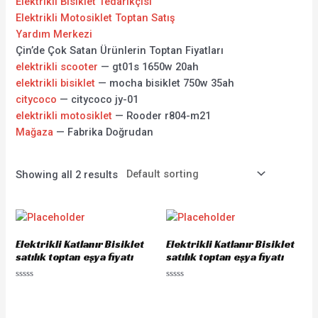
Elektrikli Bisiklet Tedarikçisi
Elektrikli Motosiklet Toptan Satış
Yardım Merkezi
Çin’de Çok Satan Ürünlerin Toptan Fiyatları
elektrikli scooter
— gt01s 1650w 20ah
elektrikli bisiklet
— mocha bisiklet 750w 35ah
citycoco
— citycoco jy-01
elektrikli motosiklet
— Rooder r804-m21
Mağaza
— Fabrika Doğrudan
Showing all 2 results
Elektrikli Katlanır Bisiklet
Elektrikli Katlanır Bisiklet
satılık toptan eşya fiyatı
satılık toptan eşya fiyatı
Rated
Rated
0
0
out
out
of
of