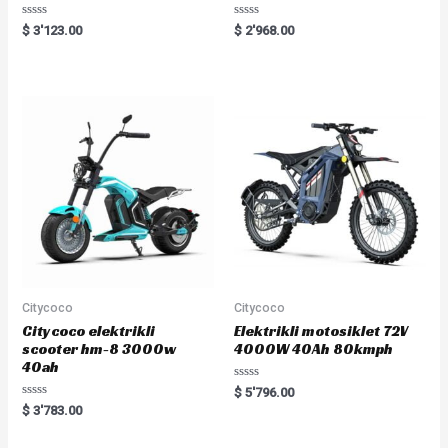
Rated
Rated
$
3'123.00
$
2'968.00
0
0
out
out
of
of
5
5
Citycoco
Citycoco
Citycoco elektrikli
Elektrikli motosiklet 72V
scooter hm-8 3000w
4000W 40Ah 80kmph
40ah
Rated
$
5'796.00
0
Rated
$
3'783.00
out
0
of
out
5
of