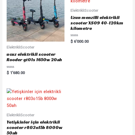
ElektrikliScooter
Uzun menzilli elektrikli
scooter XS09 40-120km
kilometre
Rated
$
6'000.00
0
ElektrikliScooter
out
of
ucuz elektrikli scooter
5
Rooder gt01s 1650w 20ah
Rated
$
1'680.00
0
out
of
5
ElektrikliScooter
Yetişkinler için elektrikli
scooter r803o15b 8000w
50ah