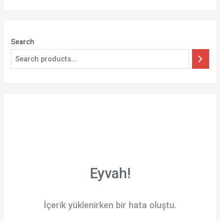
5
5
Search
Eyvah!
İçerik yüklenirken bir hata oluştu.