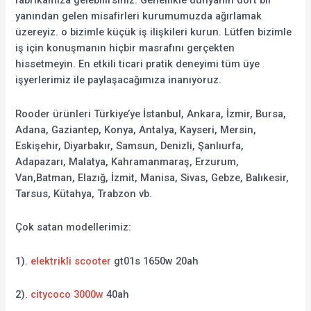
fabrikamıza gelebilirsiniz. Genellikle dünyanın dört bir
yanından gelen misafirleri kurumumuzda ağırlamak
üzereyiz. o bizimle küçük iş ilişkileri kurun. Lütfen bizimle
iş için konuşmanın hiçbir masrafını gerçekten
hissetmeyin. En etkili ticari pratik deneyimi tüm üye
işyerlerimiz ile paylaşacağımıza inanıyoruz.
Rooder ürünleri Türkiye’ye İstanbul, Ankara, İzmir, Bursa,
Adana, Gaziantep, Konya, Antalya, Kayseri, Mersin,
Eskişehir, Diyarbakır, Samsun, Denizli, Şanlıurfa,
Adapazarı, Malatya, Kahramanmaraş, Erzurum,
Van,Batman, Elazığ, İzmit, Manisa, Sivas, Gebze, Balıkesir,
Tarsus, Kütahya, Trabzon vb.
Çok satan modellerimiz:
1).
elektrikli scooter
gt01s 1650w 20ah
2).
citycoco 3000w
40ah