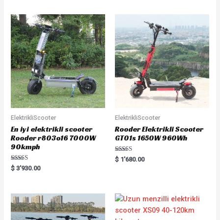
5
ElektrikliScooter
ElektrikliScooter
En iyi elektrikli scooter
Rooder Elektrikli Scooter
Rooder r803o16 7000W
GT01s 1650W 960Wh
90kmph
Rated
$
1'680.00
5.00
Rated
$
3'930.00
out of 5
5.00
out of 5