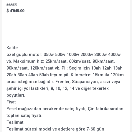
Rated
$
4'845.00
5.00
out of 5
Kalite
özel güçlü motor: 350w 500w 1000w 2000w 3000w 4000w
vb. Maksimum hız: 25km/saat, 60km/saat, 80km/saat,
90km/saat, 120km/saat vb. Pil: Seçim için 10ah 12ah 13ah
20ah 30ah 40ah 50ah lityum pil. Kilometre: 15km ila 120km
arası isteğinize bağlıdır. Frenler, Süspansiyon, arazi veya
şehir içi yol lastikleri, 8, 10, 12, 14 ve diğer tekerlek
boyutları.
Fiyat
Yerel mağazadan perakende satış fiyatı, Çin fabrikasından
toptan satış fiyatı.
Teslimat
Teslimat süresi model ve adetlere göre 7-60 gün