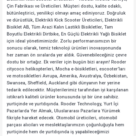
Çin Fabrikası ve Üreticileri. Müşteri dostu, kalite odaklı,
bütünleştirici, yenilikçi olmayı amaç ediniyoruz. Doğruluk
ve dürüstlük, Elektrikli Kick Scooter Üreticileri, Elektrikli
Bisiklet AB, Tüm Arazi Kalın Lastikli Bisikletler, Tam
Boyutlu Elektrikli Dirtbike, En Güçlü Elektrikli Yağlı Bisiklet
için ideal yönetimimizdir. Zorlu performansımızın bir
sonucu olarak, temiz teknoloji ürünleri inovasyonunda
her zaman ön sıralarda yer aldık. Güvenebileceğiniz çevre
dostu bir ortağız. Ek veriler için bugün bizi arayın! Rooder
citycoco helikopterleri, Mocha e-bisikletleri, escooter’ları
ve motosikletleri Avrupa, Amerika, Avustralya, Özbekistan,
Swansea, Sheffield, Auckland gibi dünyanın her yerine
tedarik edilecektir. Müşterilerimiz tarafından iyi karşılanan
istikrarlı kaliteli ürünler konusunda iyi bir üne sahibiz.
yurtiçinde ve yurtdışında. Rooder Technology, Yurt İçi
Pazarlarda Yer Almak, Uluslararası Pazarlara Yürümek
fikriyle hareket edecek. Otomobil üreticileri, otomobil
parçası alıcıları ve meslektaşlarımızın çoğunluğuyla hem
yurtiçinde hem de yurtdışında iş yapabileceğimizi