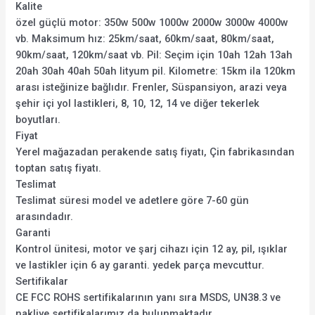
Kalite
özel güçlü motor: 350w 500w 1000w 2000w 3000w 4000w
vb. Maksimum hız: 25km/saat, 60km/saat, 80km/saat,
90km/saat, 120km/saat vb. Pil: Seçim için 10ah 12ah 13ah
20ah 30ah 40ah 50ah lityum pil. Kilometre: 15km ila 120km
arası isteğinize bağlıdır. Frenler, Süspansiyon, arazi veya
şehir içi yol lastikleri, 8, 10, 12, 14 ve diğer tekerlek
boyutları.
Fiyat
Yerel mağazadan perakende satış fiyatı, Çin fabrikasından
toptan satış fiyatı.
Teslimat
Teslimat süresi model ve adetlere göre 7-60 gün
arasındadır.
Garanti
Kontrol ünitesi, motor ve şarj cihazı için 12 ay, pil, ışıklar
ve lastikler için 6 ay garanti. yedek parça mevcuttur.
Sertifikalar
CE FCC ROHS sertifikalarının yanı sıra MSDS, UN38.3 ve
nakliye sertifikalarımız da bulunmaktadır.