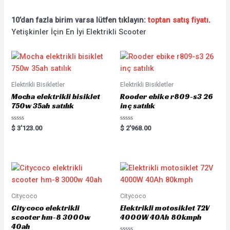
10’dan fazla birim varsa lütfen tıklayın:
toptan satış fiyatı
.
Yetişkinler İçin En İyi Elektrikli Scooter
Elektrikli Bisikletler
Elektrikli Bisikletler
Mocha elektrikli bisiklet
Rooder ebike r809-s3 26
750w 35ah satılık
inç satılık
Rated
Rated
$
3'123.00
$
2'968.00
0
0
out
out
of
of
5
5
Citycoco
Citycoco
Citycoco elektrikli
Elektrikli motosiklet 72V
scooter hm-8 3000w
4000W 40Ah 80kmph
40ah