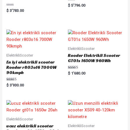
Rated
$
5'796.00
0
Rated
$
3'783.00
out
0
of
out
5
of
5
ElektrikliScooter
Rooder Elektrikli Scooter
ElektrikliScooter
GT01s 1650W 960Wh
En iyi elektrikli scooter
Rooder r803o16 7000W
90kmph
Rated
$
1'680.00
5.00
out of 5
Rated
$
3'930.00
5.00
out of 5
ElektrikliScooter
ucuz elektrikli scooter
ElektrikliScooter