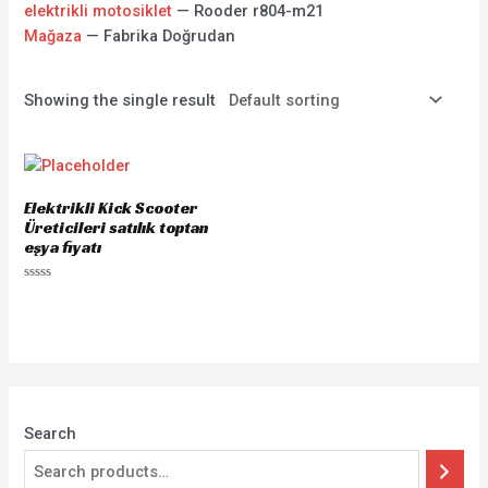
elektrikli motosiklet
— Rooder r804-m21
Mağaza
— Fabrika Doğrudan
Showing the single result
Elektrikli Kick Scooter
Üreticileri satılık toptan
eşya fiyatı
Rated
0
out
of
5
Search