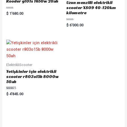
Rooder gt01s 1650w 20ah
Uzun menzilli elektrikli
scooter XS09 40-120km
kilometre
Rated
$
1'680.00
0
out
of
Rated
$
6'000.00
5
0
out
of
5
ElektrikliScooter
Yetişkinler için elektrikli
scooter r803o15b 8000w
50ah
Rated
$
4'845.00
5.00
out of 5