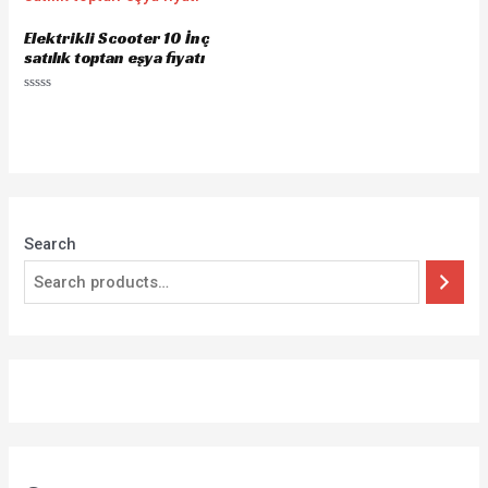
Elektrikli Scooter 10 İnç
satılık toptan eşya fiyatı
Rated
0
out
of
5
Search