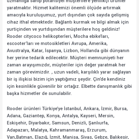
uzmanlığa sahip potansiyel müşterilere yenilikçi ürünler
yaratmaktır. Hizmet kalitemizi önemli ölçüde artırmak
amacıyla kuruluşumuz, yurt dışından çok sayıda gelişmiş
cihaz ithal etmektedir. Bağlantı kurmak ve bilgi almak için
yurtiçinden ve yurtdışından müşterilere hoş geldiniz!
Rooder citycoco helikopterleri, Mocha ebike’ları,
escooter’ları ve motosikletleri Avrupa, Amerika,
Avustralya, Katar, İspanya, Lizbon, Hollanda gibi dünyanın
her yerine tedarik edilecektir. Müşteri memnuniyeti her
zaman arayışımızdır, müşteriler için değer yaratmak her
zaman görevimizdir. , uzun vadeli, karşılıklı yarar sağlayan
bir iş ilişkisi bizim için yaptığımız şeydir. Çin’de kendiniz
için kesinlikle güvenilir bir ortağız. Elbette danışmanlık gibi
başka hizmetler de sunulabilir.
Rooder ürünleri Türkiye’ye İstanbul, Ankara, İzmir, Bursa,
Adana, Gaziantep, Konya, Antalya, Kayseri, Mersin,
Eskişehir, Diyarbakır, Samsun, Denizli, Şanlıurfa,
Adapazarı, Malatya, Kahramanmaraş, Erzurum,
Van,Batman, Elazığ, İzmit, Manisa, Sivas, Gebze, Balıkesir,