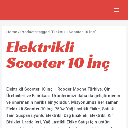
İçeriğe
2
5
2
7
MAIN
atla
p
p
p
3
MEN
r
r
r
0
o
o
o
p
Home
/ Products tagged “Elektrikli Scooter 10 İnç”
d
d
d
r
Elektrikli
u
u
u
o
c
c
c
d
Scooter 10 İnç
t
t
t
u
s
s
s
c
t
s
Elektrikli Scooter 10 İnç – Rooder Mocha Türkiye, Çin
Üreticileri ve Fabrikası. Ürünlerimizi daha da geliştirmenin
ve onarmanın harika bir yoludur. Misyonumuz her zaman
Elektrikli Scooter 10 İnç, 750w Yağ Lastikli Ebike, Satılık
Tam Süspansiyonlu Elektrikli Dağ Bisikleti, Elektrikli Kir
Bisiklet Üreticileri, Yağ Lastikli Ebike Satışı için üstün