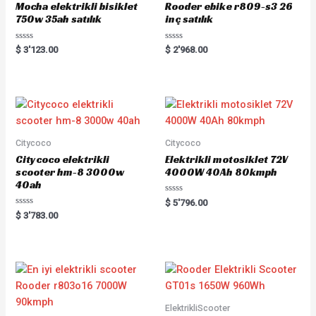
Mocha elektrikli bisiklet
Rooder ebike r809-s3 26
750w 35ah satılık
inç satılık
Rated
Rated
$
3'123.00
$
2'968.00
0
0
out
out
of
of
5
5
Citycoco
Citycoco
Citycoco elektrikli
Elektrikli motosiklet 72V
scooter hm-8 3000w
4000W 40Ah 80kmph
40ah
Rated
$
5'796.00
0
Rated
$
3'783.00
out
0
of
out
5
of
5
ElektrikliScooter