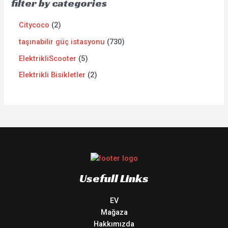
filter by categories
Citycoco
2
taşınabilir güç istasyonu
730
ElektrikliScooter
5
Elektrikli Bisikletler
2
Usefull Links
EV
Mağaza
Hakkımızda