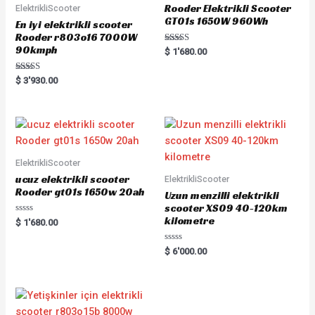
Rooder Elektrikli Scooter
ElektrikliScooter
GT01s 1650W 960Wh
En iyi elektrikli scooter
Rooder r803o16 7000W
90kmph
Rated
$
1'680.00
5.00
out of 5
Rated
$
3'930.00
5.00
out of 5
ElektrikliScooter
ucuz elektrikli scooter
ElektrikliScooter
Rooder gt01s 1650w 20ah
Uzun menzilli elektrikli
scooter XS09 40-120km
kilometre
Rated
$
1'680.00
0
out
of
Rated
$
6'000.00
5
0
out
of
5