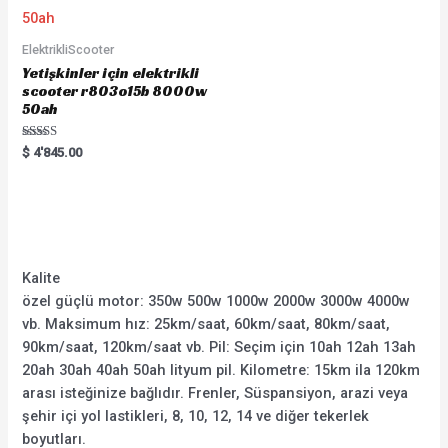
ElektrikliScooter
Yetişkinler için elektrikli
scooter r803o15b 8000w
50ah
Rated
$
4'845.00
5.00
out of 5
Kalite
özel güçlü motor: 350w 500w 1000w 2000w 3000w 4000w
vb. Maksimum hız: 25km/saat, 60km/saat, 80km/saat,
90km/saat, 120km/saat vb. Pil: Seçim için 10ah 12ah 13ah
20ah 30ah 40ah 50ah lityum pil. Kilometre: 15km ila 120km
arası isteğinize bağlıdır. Frenler, Süspansiyon, arazi veya
şehir içi yol lastikleri, 8, 10, 12, 14 ve diğer tekerlek
boyutları.