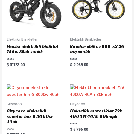
Elektrikli Bisikletler
Elektrikli Bisikletler
Mocha elektrikli bisiklet
Rooder ebike r809-s3 26
750w 35ah satılık
inç satılık
Rated
Rated
$
3'123.00
$
2'968.00
0
0
out
out
of
of
5
5
Citycoco
Citycoco
Citycoco elektrikli
Elektrikli motosiklet 72V
scooter hm-8 3000w
4000W 40Ah 80kmph
40ah
Rated
$
5'796.00
0