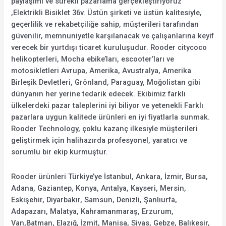
paylaşımı ve sürekli pazarlama gerçekleştiriyoruz
,Elektrikli Bisiklet 36v. Üstün şirketi ve üstün kalitesiyle,
geçerlilik ve rekabetçiliğe sahip, müşterileri tarafından
güvenilir, memnuniyetle karşılanacak ve çalışanlarına keyif
verecek bir yurtdışı ticaret kuruluşudur. Rooder citycoco
helikopterleri, Mocha ebike’ları, escooter’ları ve
motosikletleri Avrupa, Amerika, Avustralya, Amerika
Birleşik Devletleri, Grönland, Paraguay, Moğolistan gibi
dünyanın her yerine tedarik edecek. Ekibimiz farklı
ülkelerdeki pazar taleplerini iyi biliyor ve yetenekli Farklı
pazarlara uygun kalitede ürünleri en iyi fiyatlarla sunmak.
Rooder Technology, çoklu kazanç ilkesiyle müşterileri
geliştirmek için halihazırda profesyonel, yaratıcı ve
sorumlu bir ekip kurmuştur.
Rooder ürünleri Türkiye’ye İstanbul, Ankara, İzmir, Bursa,
Adana, Gaziantep, Konya, Antalya, Kayseri, Mersin,
Eskişehir, Diyarbakır, Samsun, Denizli, Şanlıurfa,
Adapazarı, Malatya, Kahramanmaraş, Erzurum,
Van,Batman, Elazığ, İzmit, Manisa, Sivas, Gebze, Balıkesir,