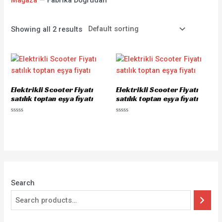
Showing all 2 results
Elektrikli Scooter Fiyatı
Elektrikli Scooter Fiyatı
satılık toptan eşya fiyatı
satılık toptan eşya fiyatı
Rated
Rated
0
0
out
out
of
of
5
5
Search