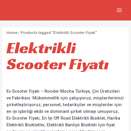
İçeriğe
2
5
2
7
MAIN
atla
p
p
p
3
MEN
r
r
r
0
o
o
o
p
Home
/ Products tagged “Elektrikli Scooter Fiyatı”
d
d
d
r
Elektrikli
u
u
u
o
c
c
c
d
Scooter Fiyatı
t
t
t
u
s
s
s
c
t
s
Ev Scooter Fiyatı – Rooder Mocha Türkiye, Çin Üreticileri
ve Fabrikası. Mükemmellik için çalışıyoruz, müşterilerimizi
şirketleştiriyoruz, personel, tedarikçiler ve müşteriler için
en iyi işbirliği ekibi ve dominant şirket olmayı umuyoruz,
Ev Scooter Fiyatı, En İyi Off Road Elektrikli Bisiklet, Harika
Elektrikli Bisikletler, Elektrikli Banliyö Bisikleti için fiyat