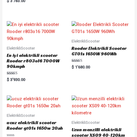
Rated
$
3'783.00
out
0
of
out
5
of
5
ElektrikliScooter
Rooder Elektrikli Scooter
ElektrikliScooter
GT01s 1650W 960Wh
En iyi elektrikli scooter
Rooder r803o16 7000W
90kmph
Rated
$
1'680.00
5.00
out of 5
Rated
$
3'930.00
5.00
out of 5
ElektrikliScooter
ucuz elektrikli scooter
ElektrikliScooter
Rooder gt01s 1650w 20ah
Uzun menzilli elektrikli
scooter XS09 40-120km