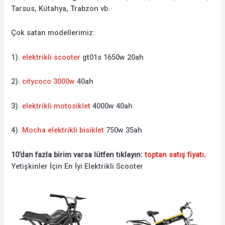
Tarsus, Kütahya, Trabzon vb.
Çok satan modellerimiz:
1).
elektrikli scooter
gt01s 1650w 20ah
2).
citycoco 3000w
40ah
3).
elektrikli motosiklet
4000w 40ah
4).
Mocha elektrikli bisiklet
750w 35ah
10’dan fazla birim varsa lütfen tıklayın:
toptan satış fiyatı
.
Yetişkinler İçin En İyi Elektrikli Scooter