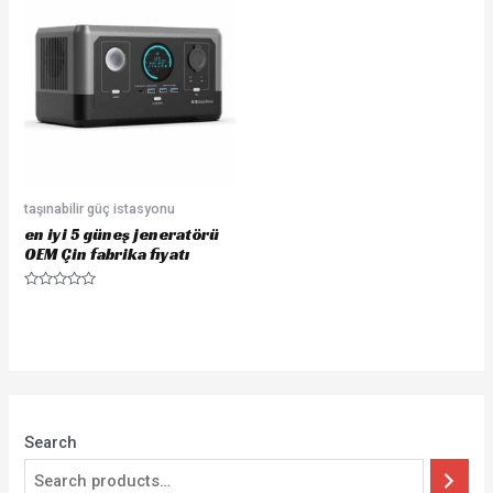
taşınabilir güç istasyonu
en iyi 5 güneş jeneratörü
OEM Çin fabrika fiyatı
Rated
0
out
of
5
Search