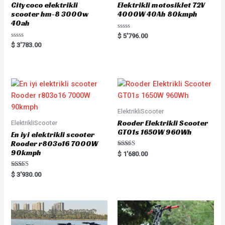
Citycoco elektrikli
Elektrikli motosiklet 72V
scooter hm-8 3000w
4000W 40Ah 80kmph
40ah
Rated
$
5'796.00
0
Rated
$
3'783.00
out
0
of
out
5
of
5
ElektrikliScooter
Rooder Elektrikli Scooter
ElektrikliScooter
GT01s 1650W 960Wh
En iyi elektrikli scooter
Rooder r803o16 7000W
90kmph
Rated
$
1'680.00
5.00
out of 5
Rated
$
3'930.00
5.00
out of 5