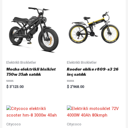
Elektrikli Bisikletler
Elektrikli Bisikletler
Mocha elektrikli bisiklet
Rooder ebike r809-s3 26
750w 35ah satılık
inç satılık
Rated
Rated
$
3'123.00
$
2'968.00
0
0
out
out
of
of
5
5
Citycoco
Citycoco