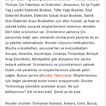
Türkiye, Çin Fabrikası ve Üreticileri. Amacımız, En İyi Fiyatlı
Yağ Lastikli Elektrikli Bisiklet, 750w Yağlı Bisiklet, Özel
Elektrikli Bisiklet, Elektrikli Sokak Arazi Bisikleti, Satılık
Hızlı Elektrikli Arazi Bisikletleri için altın hizmet, iyi fiyat ve
yüksek kalite sunarak müşterilerimizi memnun etmektir.
Dört lider ürünümüz var. Ürünlerimiz yalnızca Çin
pazarında değil, aynı zamanda uluslararası pazarda da en
iyi şekilde satılmaktadır. Rooder citycoco helikopterleri,
Mocha e-bisikletleri, escooter’ları ve motosikletleri
Avrupa, Amerika, Avustralya, Litvanya, Finlandiya, Birleşik
Arap Emirlikleri, Montpellier gibi dünyanın her yerine
tedarik edilecek. Ürünlerimizi ve çözümlerimizi satmak
hiçbir risk yaratmaz ve müşterilerimize yüksek getiri
sağlar. Bunun yerine y
Rooder Teknoloji
si. Müşterilerimiz
için değer yaratmak bizim tutarlı arayışımızdır. Rooder
Technology içtenlikle acenteler arıyor. Ne için
bekliyorsun? Gel ve bize katıl. Şimdi ya da asla.
Rooder ürünleri Türkiye’ye İstanbul, Ankara, İzmir, Bursa,