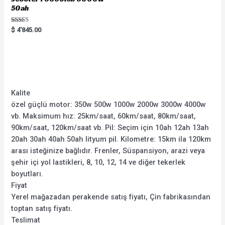
50ah
Rated
$
4'845.00
5.00
out of 5
Kalite
özel güçlü motor: 350w 500w 1000w 2000w 3000w 4000w
vb. Maksimum hız: 25km/saat, 60km/saat, 80km/saat,
90km/saat, 120km/saat vb. Pil: Seçim için 10ah 12ah 13ah
20ah 30ah 40ah 50ah lityum pil. Kilometre: 15km ila 120km
arası isteğinize bağlıdır. Frenler, Süspansiyon, arazi veya
şehir içi yol lastikleri, 8, 10, 12, 14 ve diğer tekerlek
boyutları.
Fiyat
Yerel mağazadan perakende satış fiyatı, Çin fabrikasından
toptan satış fiyatı.
Teslimat