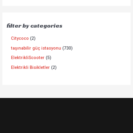
filter by categories
Citycoco
2
taşınabilir güç istasyonu
730
ElektrikliScooter
5
Elektrikli Bisikletler
2