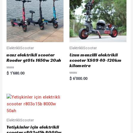
ElektrikliScooter
ElektrikliScooter
ucuz elektrikli scooter
Uzun menzilli elektrikli
Rooder gt01s 1650w 20ah
scooter XS09 40-120km
kilometre
Rated
$
1'680.00
0
Rated
$
6'000.00
out
0
of
out
5
of
5
ElektrikliScooter
Yetişkinler için elektrikli
scooter r803o15b 8000w