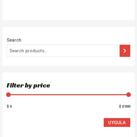
Rated
0
out
of
5
Search
Filter by price
$ 0
$ 6'000
UYGULA