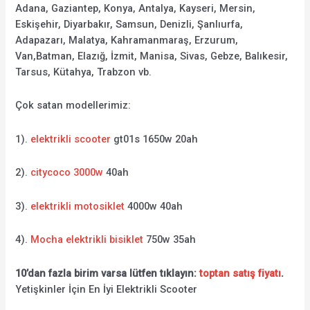
Adana, Gaziantep, Konya, Antalya, Kayseri, Mersin,
Eskişehir, Diyarbakır, Samsun, Denizli, Şanlıurfa,
Adapazarı, Malatya, Kahramanmaraş, Erzurum,
Van,Batman, Elazığ, İzmit, Manisa, Sivas, Gebze, Balıkesir,
Tarsus, Kütahya, Trabzon vb.
Çok satan modellerimiz:
1).
elektrikli scooter
gt01s 1650w 20ah
2).
citycoco 3000w
40ah
3).
elektrikli motosiklet
4000w 40ah
4).
Mocha elektrikli bisiklet
750w 35ah
10’dan fazla birim varsa lütfen tıklayın:
toptan satış fiyatı
.
Yetişkinler İçin En İyi Elektrikli Scooter