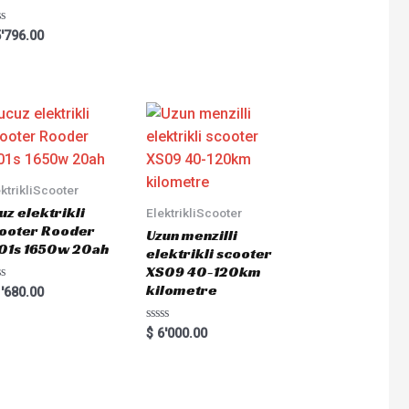
ted
'796.00
ktrikliScooter
uz elektrikli
ElektrikliScooter
ooter Rooder
Uzun menzilli
01s 1650w 20ah
elektrikli scooter
XS09 40-120km
kilometre
ted
'680.00
Rated
$
6'000.00
0
out
of
5