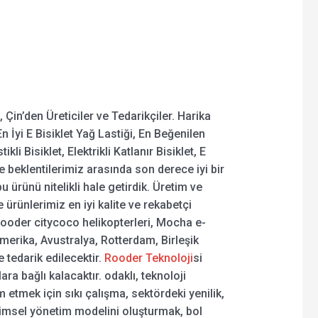
 Çin’den Üreticiler ve Tedarikçiler. Harika
En İyi E Bisiklet Yağ Lastiği, En Beğenilen
ikli Bisiklet, Elektrikli Katlanır Bisiklet, E
le beklentilerimiz arasında son derece iyi bir
u ürünü nitelikli hale getirdik. Üretim ve
ürünlerimiz en iyi kalite ve rekabetçi
! Rooder citycoco helikopterleri, Mocha e-
 Amerika, Avustralya, Rotterdam, Birleşik
 tedarik edilecektir.
Rooder Teknoloji
si
a bağlı kalacaktır. odaklı, teknoloji
etmek için sıkı çalışma, sektördeki yenilik,
Bilimsel yönetim modelini oluşturmak, bol