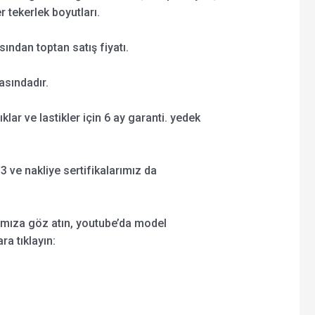
er tekerlek boyutları.
ından toptan satış fiyatı.
asındadır.
şıklar ve lastikler için 6 ay garanti. yedek
 ve nakliye sertifikalarımız da
ımıza göz atın, youtube’da model
ra tıklayın: