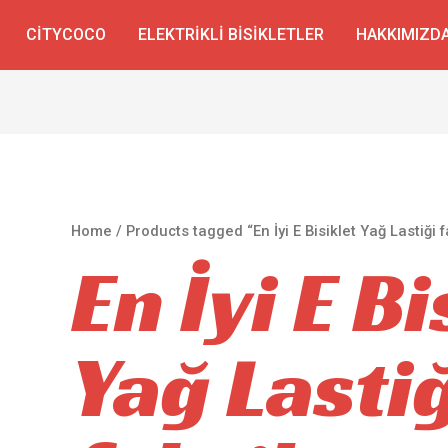
CITYCOCO
ELEKTRIKLI BISIKLETLER
HAKKIMIZD
Home
/ Products tagged “En İyi E Bisiklet Yağ Lastiği f
En İyi E Bi
Yağ Lasti