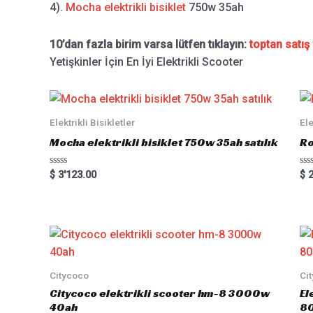
4).
Mocha elektrikli bisiklet
750w 35ah
10’dan fazla birim varsa lütfen tıklayın:
toptan satış 
Yetişkinler İçin En İyi Elektrikli Scooter
Elektrikli Bisikletler
Ele
Mocha elektrikli bisiklet 750w 35ah satılık
Ro
Rated
Ra
$
3'123.00
$
2
0
0
out
out
of
of
5
5
Citycoco
Ci
Citycoco elektrikli scooter hm-8 3000w
El
40ah
8