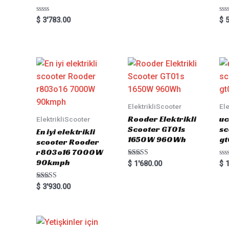
Rated
Ra
$
3'783.00
$
5
0
0
out
out
of
of
5
5
ElektrikliScooter
Ele
Rooder Elektrikli
uc
ElektrikliScooter
Scooter GT01s
sc
En iyi elektrikli
1650W 960Wh
gt
scooter Rooder
r803o16 7000W
90kmph
Rated
Ra
$
1'680.00
$
1
5.00
0
out of 5
out
of
Rated
$
3'930.00
5
5.00
out of 5