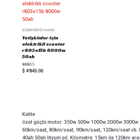
ElektrikliScooter
Yetişkinler için
elektrikli scooter
r803o15b 8000w
50ah
Rated
$
4'845.00
5.00
out of 5
Kalite
özel güçlü motor: 350w 500w 1000w 2000w 3000w 
60km/saat, 80km/saat, 90km/saat, 120km/saat vb. P
40ah 50ah lityum pil. Kilometre: 15km ila 120km aras