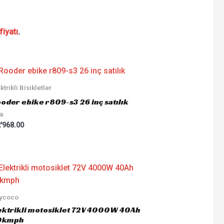
fiyatı
.
ktrikli Bisikletler
oder ebike r809-s3 26 inç satılık
ted
'968.00
tycoco
ektrikli motosiklet 72V 4000W 40Ah
0kmph