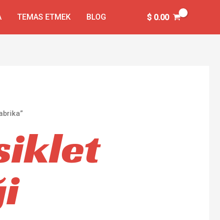
A
TEMAS ETMEK
BLOG
$
0.00
abrika”
siklet
ği