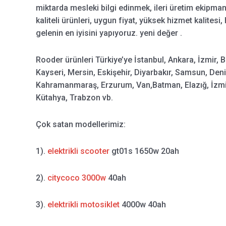
miktarda mesleki bilgi edinmek, ileri üretim ekipmanı
kaliteli ürünleri, uygun fiyat, yüksek hizmet kalitesi,
gelenin en iyisini yapıyoruz. yeni değer .
Rooder ürünleri Türkiye’ye İstanbul, Ankara, İzmir, 
Kayseri, Mersin, Eskişehir, Diyarbakır, Samsun, Deni
Kahramanmaraş, Erzurum, Van,Batman, Elazığ, İzmit,
Kütahya, Trabzon vb.
Çok satan modellerimiz:
1).
elektrikli scooter
gt01s 1650w 20ah
2).
citycoco 3000w
40ah
3).
elektrikli motosiklet
4000w 40ah