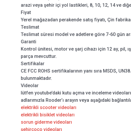
arazi veya şehir içi yol lastikleri, 8, 10, 12, 14 ve diğ
Fiyat
Yerel mağazadan perakende satış fiyatı, Çin fabrikas
Teslimat
Teslimat süresi model ve adetlere göre 7-60 gün ar
Garanti
Kontrol ünitesi, motor ve şarj cihazı için 12 ay, pil, ı
parça mevcuttur.
Sertifikalar
CE FCC ROHS sertifikalarının yanı sıra MSDS, UN38.3
bulunmaktadır.
Videolar
lütfen youtube’daki kutu açma ve inceleme videolar
adlarımızla Rooder’ı arayın veya aşağıdaki bağlantıla
elektrikli scooter videoları
elektrikli bisiklet videoları
sorun giderme videoları
şehircoco videoları