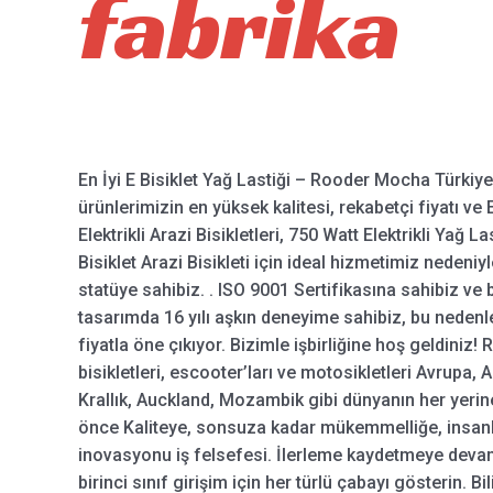
fabrika
En İyi E Bisiklet Yağ Lastiği – Rooder Mocha Türkiye,
ürünlerimizin en yüksek kalitesi, rekabetçi fiyatı ve 
Elektrikli Arazi Bisikletleri, 750 Watt Elektrikli Yağ Last
Bisiklet Arazi Bisikleti için ideal hizmetimiz nedeniy
statüye sahibiz. . ISO 9001 Sertifikasına sahibiz ve b
tasarımda 16 yılı aşkın deneyime sahibiz, bu nedenle 
fiyatla öne çıkıyor. Bizimle işbirliğine hoş geldiniz
bisikletleri, escooter’ları ve motosikletleri Avrupa,
Krallık, Auckland, Mozambik gibi dünyanın her yerine
önce Kaliteye, sonsuza kadar mükemmelliğe, insanlar
inovasyonu iş felsefesi. İlerleme kaydetmeye devam 
birinci sınıf girişim için her türlü çabayı gösterin. 