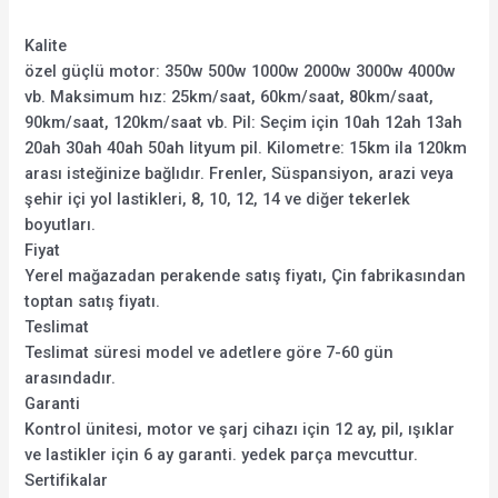
Kalite
özel güçlü motor: 350w 500w 1000w 2000w 3000w 4000w
vb. Maksimum hız: 25km/saat, 60km/saat, 80km/saat,
90km/saat, 120km/saat vb. Pil: Seçim için 10ah 12ah 13ah
20ah 30ah 40ah 50ah lityum pil. Kilometre: 15km ila 120km
arası isteğinize bağlıdır. Frenler, Süspansiyon, arazi veya
şehir içi yol lastikleri, 8, 10, 12, 14 ve diğer tekerlek
boyutları.
Fiyat
Yerel mağazadan perakende satış fiyatı, Çin fabrikasından
toptan satış fiyatı.
Teslimat
Teslimat süresi model ve adetlere göre 7-60 gün
arasındadır.
Garanti
Kontrol ünitesi, motor ve şarj cihazı için 12 ay, pil, ışıklar
ve lastikler için 6 ay garanti. yedek parça mevcuttur.
Sertifikalar