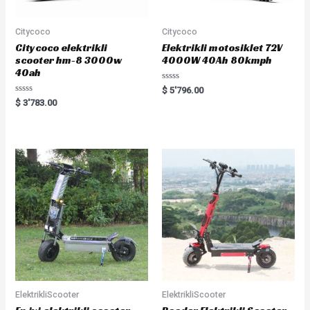
Citycoco
Citycoco
Citycoco elektrikli
Elektrikli motosiklet 72V
scooter hm-8 3000w
4000W 40Ah 80kmph
40ah
Rated
$
5'796.00
0
Rated
$
3'783.00
out
0
of
out
5
of
5
ElektrikliScooter
ElektrikliScooter