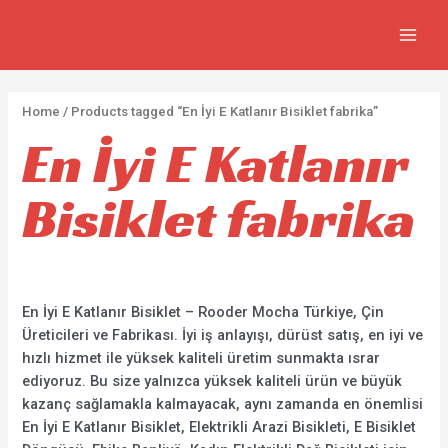
İçeriğe
2
5
2
7
MAIN
atla
p
p
p
3
MEN
r
r
r
0
o
o
o
p
Home
/ Products tagged “En İyi E Katlanır Bisiklet fabrika”
d
d
d
r
En İyi E Katlanır
u
u
u
o
c
c
c
d
Bisiklet fabrika
t
t
t
u
s
s
s
c
t
s
En İyi E Katlanır Bisiklet – Rooder Mocha Türkiye, Çin
Üreticileri ve Fabrikası. İyi iş anlayışı, dürüst satış, en iyi ve
hızlı hizmet ile yüksek kaliteli üretim sunmakta ısrar
ediyoruz. Bu size yalnızca yüksek kaliteli ürün ve büyük
kazanç sağlamakla kalmayacak, aynı zamanda en önemlisi
En İyi E Katlanır Bisiklet, Elektrikli Arazi Bisikleti, E Bisiklet