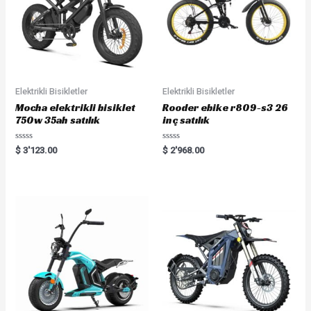
Elektrikli Bisikletler
Elektrikli Bisikletler
Mocha elektrikli bisiklet
Rooder ebike r809-s3 26
750w 35ah satılık
inç satılık
Rated
Rated
$
3'123.00
$
2'968.00
0
0
out
out
of
of
5
5