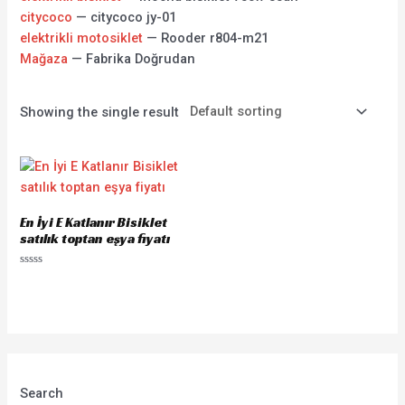
citycoco
— citycoco jy-01
elektrikli motosiklet
— Rooder r804-m21
Mağaza
— Fabrika Doğrudan
Showing the single result
En İyi E Katlanır Bisiklet
satılık toptan eşya fiyatı
Rated
0
out
of
5
Search