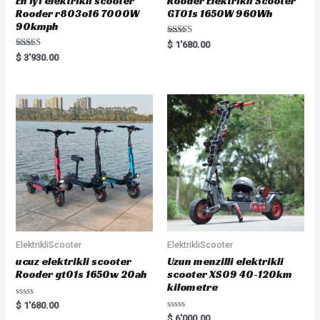
En iyi elektrikli scooter
Rooder Elektrikli Scooter
Rooder r803o16 7000W
GT01s 1650W 960Wh
90kmph
Rated
$
1'680.00
5.00
Rated
$
3'930.00
out of 5
5.00
out of 5
ElektrikliScooter
ElektrikliScooter
ucuz elektrikli scooter
Uzun menzilli elektrikli
Rooder gt01s 1650w 20ah
scooter XS09 40-120km
kilometre
Rated
$
1'680.00
0
Rated
$
6'000.00