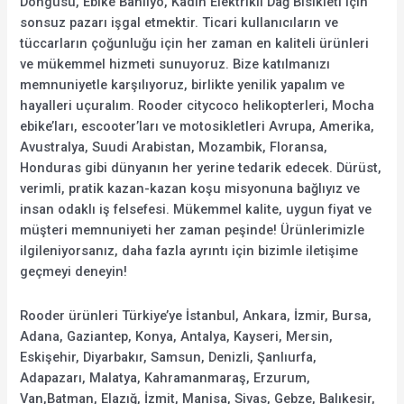
Döngüsü, Ebike Banliyö, Kadın Elektrikli Dağ Bisikleti için
sonsuz pazarı işgal etmektir. Ticari kullanıcıların ve
tüccarların çoğunluğu için her zaman en kaliteli ürünleri
ve mükemmel hizmeti sunuyoruz. Bize katılmanızı
memnuniyetle karşılıyoruz, birlikte yenilik yapalım ve
hayalleri uçuralım. Rooder citycoco helikopterleri, Mocha
ebike’ları, escooter’ları ve motosikletleri Avrupa, Amerika,
Avustralya, Suudi Arabistan, Mozambik, Floransa,
Honduras gibi dünyanın her yerine tedarik edecek. Dürüst,
verimli, pratik kazan-kazan koşu misyonuna bağlıyız ve
insan odaklı iş felsefesi. Mükemmel kalite, uygun fiyat ve
müşteri memnuniyeti her zaman peşinde! Ürünlerimizle
ilgileniyorsanız, daha fazla ayrıntı için bizimle iletişime
geçmeyi deneyin!
Rooder ürünleri Türkiye’ye İstanbul, Ankara, İzmir, Bursa,
Adana, Gaziantep, Konya, Antalya, Kayseri, Mersin,
Eskişehir, Diyarbakır, Samsun, Denizli, Şanlıurfa,
Adapazarı, Malatya, Kahramanmaraş, Erzurum,
Van,Batman, Elazığ, İzmit, Manisa, Sivas, Gebze, Balıkesir,