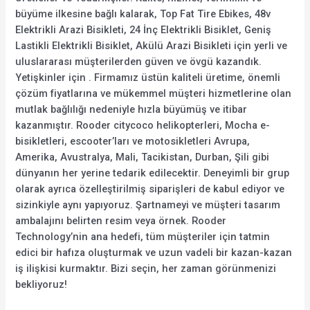
büyüme ilkesine bağlı kalarak, Top Fat Tire Ebikes, 48v
Elektrikli Arazi Bisikleti, 24 İnç Elektrikli Bisiklet, Geniş
Lastikli Elektrikli Bisiklet, Akülü Arazi Bisikleti için yerli ve
uluslararası müşterilerden güven ve övgü kazandık.
Yetişkinler için . Firmamız üstün kaliteli üretime, önemli
çözüm fiyatlarına ve mükemmel müşteri hizmetlerine olan
mutlak bağlılığı nedeniyle hızla büyümüş ve itibar
kazanmıştır. Rooder citycoco helikopterleri, Mocha e-
bisikletleri, escooter’ları ve motosikletleri Avrupa,
Amerika, Avustralya, Mali, Tacikistan, Durban, Şili gibi
dünyanın her yerine tedarik edilecektir. Deneyimli bir grup
olarak ayrıca özelleştirilmiş siparişleri de kabul ediyor ve
sizinkiyle aynı yapıyoruz. Şartnameyi ve müşteri tasarım
ambalajını belirten resim veya örnek. Rooder
Technology’nin ana hedefi, tüm müşteriler için tatmin
edici bir hafıza oluşturmak ve uzun vadeli bir kazan-kazan
iş ilişkisi kurmaktır. Bizi seçin, her zaman görünmenizi
bekliyoruz!