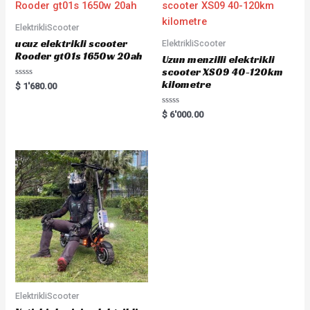
ElektrikliScooter
ucuz elektrikli scooter
ElektrikliScooter
Rooder gt01s 1650w 20ah
Uzun menzilli elektrikli
scooter XS09 40-120km
kilometre
Rated
$
1'680.00
0
out
of
Rated
$
6'000.00
5
0
out
of
5
ElektrikliScooter