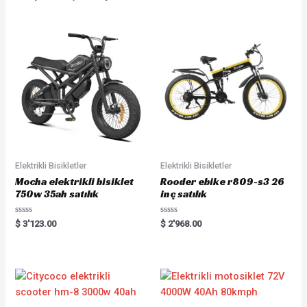
Elektrikli Bisikletler
Elektrikli Bisikletler
Mocha elektrikli bisiklet
Rooder ebike r809-s3 26
750w 35ah satılık
inç satılık
Rated
Rated
$
3'123.00
$
2'968.00
0
0
out
out
of
of
5
5