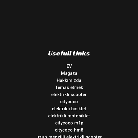
Usefull Links
EV
Mağaza
Hakkımızda
Temas etmek
elektrikli scooter
citycoco
elektrikli bisiklet
elektrikli motosiklet
citycoco m1p
citycoco hm8
uzun menzilli elektrikli scooter