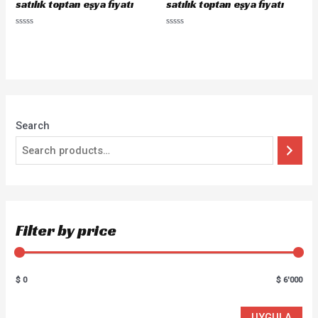
satılık toptan eşya fiyatı
satılık toptan eşya fiyatı
Rated
Rated
0
0
out
out
of
of
5
5
Search
Filter by price
$ 0
$ 6'000
UYGULA