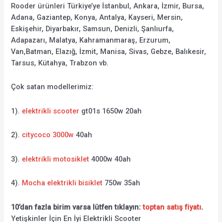
Rooder ürünleri Türkiye’ye İstanbul, Ankara, İzmir, Bursa,
Adana, Gaziantep, Konya, Antalya, Kayseri, Mersin,
Eskişehir, Diyarbakır, Samsun, Denizli, Şanlıurfa,
Adapazarı, Malatya, Kahramanmaraş, Erzurum,
Van,Batman, Elazığ, İzmit, Manisa, Sivas, Gebze, Balıkesir,
Tarsus, Kütahya, Trabzon vb.
Çok satan modellerimiz:
1).
elektrikli scooter
gt01s 1650w 20ah
2).
citycoco 3000w
40ah
3).
elektrikli motosiklet
4000w 40ah
4).
Mocha elektrikli bisiklet
750w 35ah
10’dan fazla birim varsa lütfen tıklayın:
toptan satış fiyatı
.
Yetişkinler İçin En İyi Elektrikli Scooter