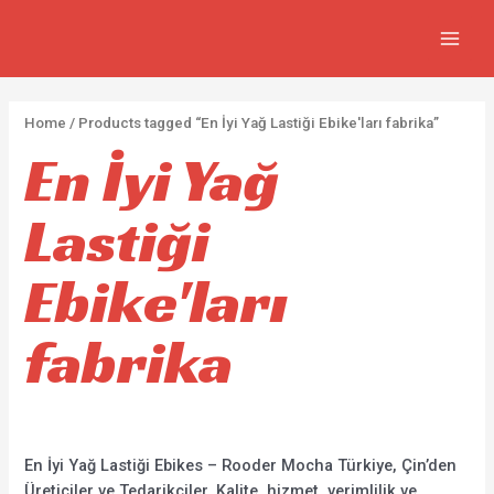
FIYA
İçeriğe
2
5
2
7
MAIN
atla
p
p
p
3
MEN
r
r
r
0
o
o
o
p
Home
/ Products tagged “En İyi Yağ Lastiği Ebike'ları fabrika”
d
d
d
r
En İyi Yağ
u
u
u
o
c
c
c
d
Lastiği
t
t
t
u
s
s
s
c
Ebike'ları
t
fabrika
s
En İyi Yağ Lastiği Ebikes – Rooder Mocha Türkiye, Çin’den
Üreticiler ve Tedarikçiler. Kalite, hizmet, verimlilik ve