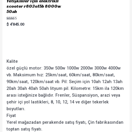
Yetişkinler için elektrikli
scooter r803o15b 8000w
50ah
Rated
$
4'845.00
5.00
out of 5
Kalite
özel güçlü motor: 350w 500w 1000w 2000w 3000w 4000w
vb. Maksimum hız: 25km/saat, 60km/saat, 80km/saat,
90km/saat, 120km/saat vb. Pil: Seçim için 10ah 12ah 13ah
20ah 30ah 40ah 50ah lityum pil. Kilometre: 15km ila 120km
arası isteğinize bağlıdır. Frenler, Süspansiyon, arazi veya
şehir içi yol lastikleri, 8, 10, 12, 14 ve diğer tekerlek
boyutları.
Fiyat
Yerel mağazadan perakende satış fiyatı, Çin fabrikasından
toptan satış fiyatı.