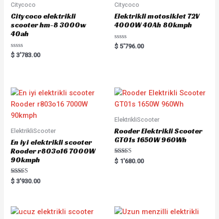
Citycoco
Citycoco
Citycoco elektrikli
Elektrikli motosiklet 72V
scooter hm-8 3000w
4000W 40Ah 80kmph
40ah
Rated
$
5'796.00
0
Rated
$
3'783.00
out
0
of
out
5
of
5
ElektrikliScooter
Rooder Elektrikli Scooter
ElektrikliScooter
GT01s 1650W 960Wh
En iyi elektrikli scooter
Rooder r803o16 7000W
90kmph
Rated
$
1'680.00
5.00
out of 5
Rated
$
3'930.00
5.00
out of 5