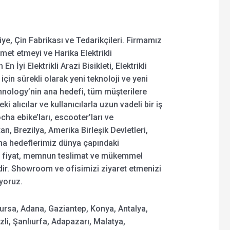
ye, Çin Fabrikası ve Tedarikçileri. Firmamız
met etmeyi ve Harika Elektrikli
n İyi Elektrikli Arazi Bisikleti, Elektrikli
 için sürekli olarak yeni teknoloji ve yeni
nology’nin ana hedefi, tüm müşterilere
i alıcılar ve kullanıcılarla uzun vadeli bir iş
cha ebike’ları, escooter’ları ve
an, Brezilya, Amerika Birleşik Devletleri,
Ana hedeflerimiz dünya çapındaki
ır. fiyat, memnun teslimat ve mükemmel
dir. Showroom ve ofisimizi ziyaret etmenizi
ıyoruz.
Bursa, Adana, Gaziantep, Konya, Antalya,
zli, Şanlıurfa, Adapazarı, Malatya,