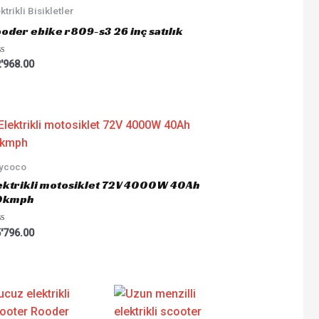
ktrikli Bisikletler
oder ebike r809-s3 26 inç satılık
ted
'968.00
tycoco
ektrikli motosiklet 72V 4000W 40Ah
0kmph
ted
'796.00