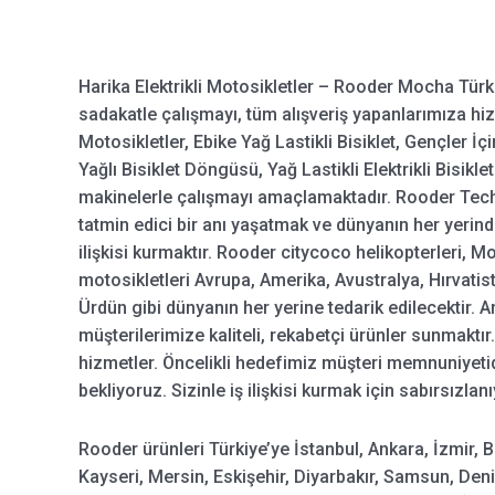
Harika Elektrikli Motosikletler – Rooder Mocha Türki
sadakatle çalışmayı, tüm alışveriş yapanlarımıza hiz
Motosikletler, Ebike Yağ Lastikli Bisiklet, Gençler İçin E
Yağlı Bisiklet Döngüsü, Yağ Lastikli Elektrikli Bisiklet
makinelerle çalışmayı amaçlamaktadır. Rooder Tech
tatmin edici bir anı yaşatmak ve dünyanın her yerindek
ilişkisi kurmaktır. Rooder citycoco helikopterleri, Mo
motosikletleri Avrupa, Amerika, Avustralya, Hırvatist
Ürdün gibi dünyanın her yerine tedarik edilecektir. 
müşterilerimize kaliteli, rekabetçi ürünler sunmakt
hizmetler. Öncelikli hedefimiz müşteri memnuniyeti
bekliyoruz. Sizinle iş ilişkisi kurmak için sabırsızlan
Rooder ürünleri Türkiye’ye İstanbul, Ankara, İzmir, 
Kayseri, Mersin, Eskişehir, Diyarbakır, Samsun, Deni