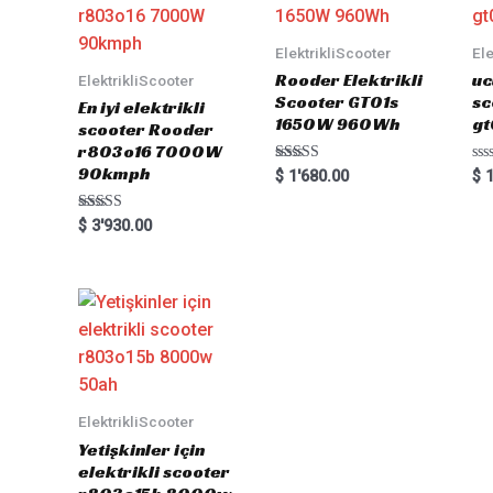
ElektrikliScooter
Ele
Rooder Elektrikli
uc
ElektrikliScooter
Scooter GT01s
sc
En iyi elektrikli
1650W 960Wh
gt
scooter Rooder
r803o16 7000W
90kmph
Rated
Ra
$
1'680.00
$
1
5.00
0
out of 5
out
of
Rated
$
3'930.00
5
5.00
out of 5
ElektrikliScooter
Yetişkinler için
elektrikli scooter