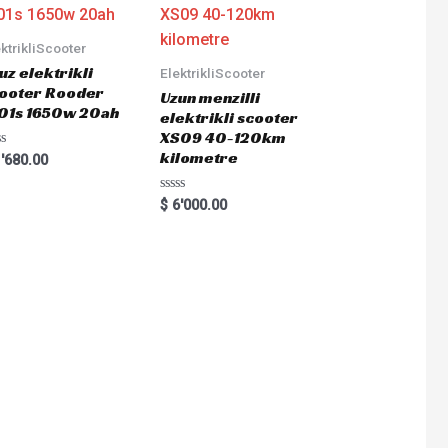
ktrikliScooter
uz elektrikli
ElektrikliScooter
ooter Rooder
Uzun menzilli
01s 1650w 20ah
elektrikli scooter
XS09 40-120km
kilometre
ted
'680.00
Rated
$
6'000.00
0
out
of
5