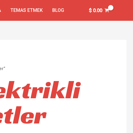
A
TEMAS ETMEK
BLOG
$
0.00
er”
ektrikli
tler