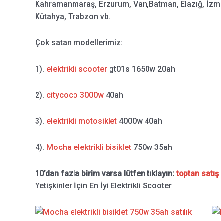
Kahramanmaraş, Erzurum, Van,Batman, Elazığ, İzmit,
Kütahya, Trabzon vb.
Çok satan modellerimiz:
1).
elektrikli scooter
gt01s 1650w 20ah
2).
citycoco 3000w
40ah
3).
elektrikli motosiklet
4000w 40ah
4).
Mocha elektrikli bisiklet
750w 35ah
10’dan fazla birim varsa lütfen tıklayın:
toptan satış 
Yetişkinler İçin En İyi Elektrikli Scooter