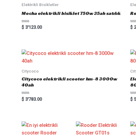
Elektrikli Bisikletler
Ele
Mocha elektrikli bisiklet 750w 35ah satılık
Ro
Rated
Ra
$
3'123.00
$
2
0
0
out
out
of
of
5
5
Citycoco
Ci
Citycoco elektrikli scooter hm-8 3000w
El
40ah
8
Rated
Ra
$
3'783.00
$
5
0
0
out
out
of
of
5
5