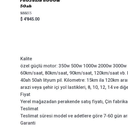
r803o15b 8000w
50ah
Rated
$
4'845.00
5.00
out of 5
Kalite
özel güçlü motor: 350w 500w 1000w 2000w 3000w 
60km/saat, 80km/saat, 90km/saat, 120km/saat vb. P
40ah 50ah lityum pil. Kilometre: 15km ila 120km aras
arazi veya şehir içi yol lastikleri, 8, 10, 12, 14 ve diğ
Fiyat
Yerel mağazadan perakende satış fiyatı, Çin fabrikas
Teslimat
Teslimat süresi model ve adetlere göre 7-60 gün ar
Garanti