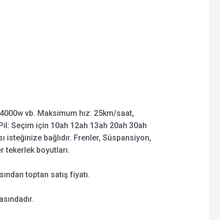
4000w vb. Maksimum hız: 25km/saat,
il: Seçim için 10ah 12ah 13ah 20ah 30ah
ı isteğinize bağlıdır. Frenler, Süspansiyon,
er tekerlek boyutları.
ından toptan satış fiyatı.
asındadır.