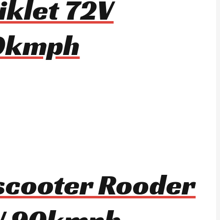
iklet 72V
0kmph
i scooter Rooder
W 90kmph