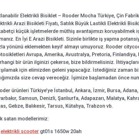
lanabilir Elektrikli Bisiklet – Rooder Mocha Türkiye, Çin Fabrikas
ktrikli Arazi Bisikleti Fiyatı, Satılık Büyük Lastikli Elektrikli Bis
kabetçi küçük işletmelerde müthiş avantajımızı koruyabilmek i
manız. En İyi E Arazi Bisikleti. Sizinle birlikte iş yapma potan
zla yönünü eklemekten keyif almayı umuyoruz. Rooder citycoco 
tosikletleri Avrupa, Amerika, Avustralya, Pretoria, Finlandiya, 
hangi bir ürün ilginizi çekerse, bize bildirmelisiniz. İhtiyaçların
rşılamak için elimizden geleni yapacağız. İstediğiniz zaman b
dığımızda size cevap vereceğiz. İşimize başlamadan önce nu
oder ürünleri Türkiye’ye İstanbul, Ankara, İzmir, Bursa, Adana,
yarbakır, Samsun, Denizli, Şanlıurfa, Adapazarı, Malatya, Ka
vas, Gebze, Balıkesir, Tarsus, Kütahya, Trabzon vb.
k satan modellerimiz:
.
elektrikli scooter
gt01s 1650w 20ah