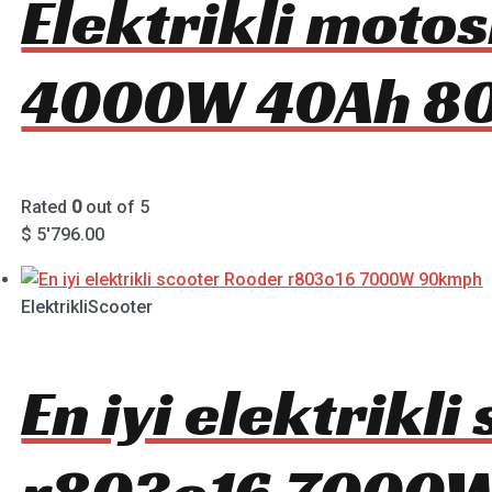
Elektrikli motos
4000W 40Ah 8
Rated
0
out of 5
$
5'796.00
ElektrikliScooter
En iyi elektrikl
r803o16 7000