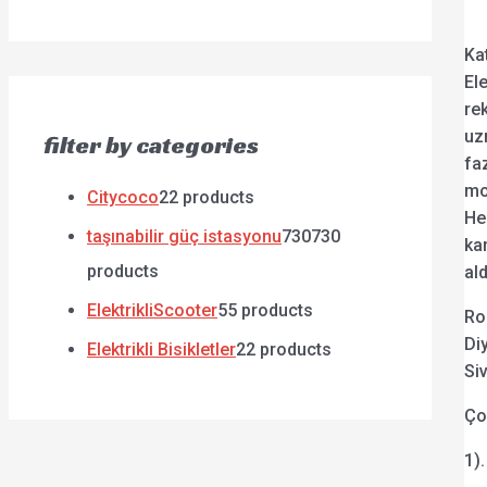
Kat
Ele
re
uz
filter by categories
fa
mo
Citycoco
2
2 products
Her
taşınabilir güç istasyonu
730
730
ka
products
al
ElektrikliScooter
5
5 products
Ro
Di
Elektrikli Bisikletler
2
2 products
Si
Ço
1)