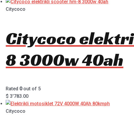
Citycoco
Citycoco elektr
8 3000w 40ah
Rated
0
out of 5
$
3'783.00
Citycoco