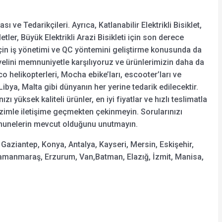
ı ve Tedarikçileri. Ayrıca, Katlanabilir Elektrikli Bisiklet,
ikletler, Büyük Elektrikli Arazi Bisikleti için son derece
çin iş yönetimi ve QC yöntemini geliştirme konusunda da
siyelini memnuniyetle karşılıyoruz ve ürünlerimizin daha da
helikopterleri, Mocha ebike’ları, escooter’ları ve
Libya, Malta gibi dünyanın her yerine tedarik edilecektir.
ızı yüksek kaliteli ürünler, en iyi fiyatlar ve hızlı teslimatla
izimle iletişime geçmekten çekinmeyin. Sorularınızı
munelerin mevcut olduğunu unutmayın.
 Gaziantep, Konya, Antalya, Kayseri, Mersin, Eskişehir,
hramanmaraş, Erzurum, Van,Batman, Elazığ, İzmit, Manisa,