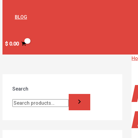
BLOG
$
0.00
H
Search