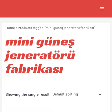
FIYA
İçeriğe
2
5
2
7
MAIN
atla
p
p
p
3
MEN
r
r
r
0
o
o
o
p
Home
/ Products tagged “mini güneş jeneratörü fabrikası”
d
d
d
r
mini güneş
u
u
u
o
c
c
c
d
jeneratörü
t
t
t
u
s
s
s
c
fabrikası
t
s
Showing the single result