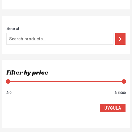
of
5
Search
Filter by price
$ 0
$ 6'000
UYGULA