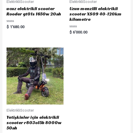
ElektrikliScooter
ElektrikliScooter
ucuz elektrikli scooter
Uzun menzilli elektrikli
Rooder gt01s 1650w 20ah
scooter XS09 40-120km
kilometre
Rated
$
1'680.00
0
Rated
$
6'000.00
out
0
of
out
5
of
5
ElektrikliScooter
Yetişkinler için elektrikli
scooter r803o15b 8000w
50ah