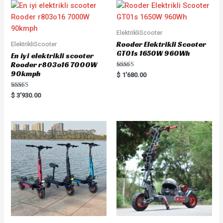
ElektrikliScooter
Rooder Elektrikli Scooter
ElektrikliScooter
GT01s 1650W 960Wh
En iyi elektrikli scooter
Rooder r803o16 7000W
90kmph
Rated
$
1'680.00
5.00
out of 5
Rated
$
3'930.00
5.00
out of 5