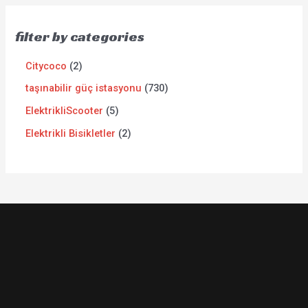
filter by categories
Citycoco
2
taşınabilir güç istasyonu
730
ElektrikliScooter
5
Elektrikli Bisikletler
2