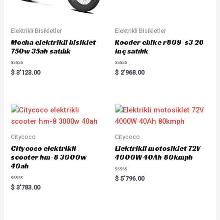
Elektrikli Bisikletler
Elektrikli Bisikletler
Mocha elektrikli bisiklet
Rooder ebike r809-s3 26
750w 35ah satılık
inç satılık
Rated
Rated
$
3'123.00
$
2'968.00
0
0
out
out
of
of
5
5
Citycoco
Citycoco
Citycoco elektrikli
Elektrikli motosiklet 72V
scooter hm-8 3000w
4000W 40Ah 80kmph
40ah
Rated
$
5'796.00
0
Rated
$
3'783.00
out
0
of
out
5
of
5