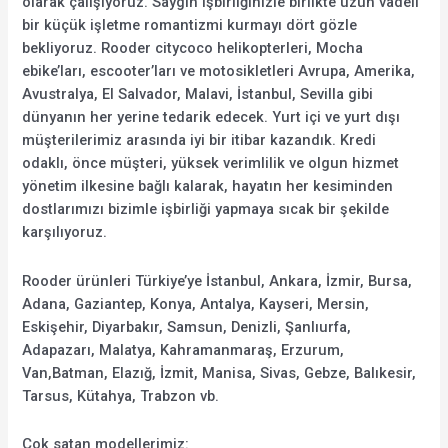
olarak çalışıyoruz. Saygın işbirliğinizle birlikte uzun vadeli
bir küçük işletme romantizmi kurmayı dört gözle
bekliyoruz. Rooder citycoco helikopterleri, Mocha
ebike’ları, escooter’ları ve motosikletleri Avrupa, Amerika,
Avustralya, El Salvador, Malavi, İstanbul, Sevilla gibi
dünyanın her yerine tedarik edecek. Yurt içi ve yurt dışı
müşterilerimiz arasında iyi bir itibar kazandık. Kredi
odaklı, önce müşteri, yüksek verimlilik ve olgun hizmet
yönetim ilkesine bağlı kalarak, hayatın her kesiminden
dostlarımızı bizimle işbirliği yapmaya sıcak bir şekilde
karşılıyoruz.
Rooder ürünleri Türkiye’ye İstanbul, Ankara, İzmir, Bursa,
Adana, Gaziantep, Konya, Antalya, Kayseri, Mersin,
Eskişehir, Diyarbakır, Samsun, Denizli, Şanlıurfa,
Adapazarı, Malatya, Kahramanmaraş, Erzurum,
Van,Batman, Elazığ, İzmit, Manisa, Sivas, Gebze, Balıkesir,
Tarsus, Kütahya, Trabzon vb.
Çok satan modellerimiz: