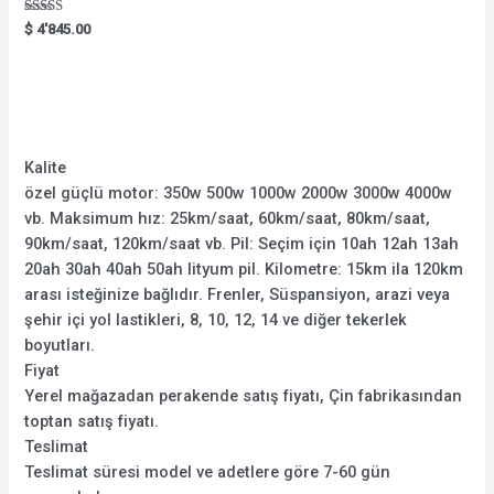
Rated
$
4'845.00
5.00
out of 5
Kalite
özel güçlü motor: 350w 500w 1000w 2000w 3000w 4000w
vb. Maksimum hız: 25km/saat, 60km/saat, 80km/saat,
90km/saat, 120km/saat vb. Pil: Seçim için 10ah 12ah 13ah
20ah 30ah 40ah 50ah lityum pil. Kilometre: 15km ila 120km
arası isteğinize bağlıdır. Frenler, Süspansiyon, arazi veya
şehir içi yol lastikleri, 8, 10, 12, 14 ve diğer tekerlek
boyutları.
Fiyat
Yerel mağazadan perakende satış fiyatı, Çin fabrikasından
toptan satış fiyatı.
Teslimat
Teslimat süresi model ve adetlere göre 7-60 gün