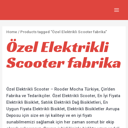
FIYA
İçeriğe
2
5
2
7
MAIN
atla
p
p
p
3
MEN
r
r
r
0
o
o
o
p
Home
/ Products tagged “Özel Elektrikli Scooter fabrika”
d
d
d
r
Özel Elektrikli
u
u
u
o
c
c
c
d
Scooter fabrika
t
t
t
u
s
s
s
c
t
s
Özel Elektrikli Scooter – Rooder Mocha Türkiye, Çin’den
Fabrika ve Tedarikçiler. Özel Elektrikli Scooter, En İyi Fiyata
Elektrikli Bisiklet, Satılık Elektrikli Dağ Bisikletleri, En
Uygun Fiyata Elektrikli Bisiklet, Elektrikli Bisikletler Avrupa
Deposu için size en iyi kaliteyi ve en iyi fiyatı
sunabilmemizi sağlamak için her zaman somut bir ekip