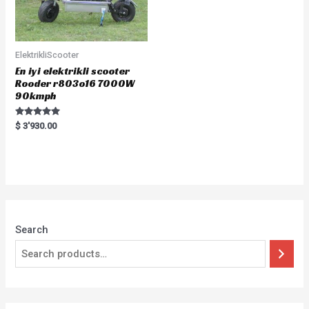
ElektrikliScooter
En iyi elektrikli scooter
Rooder r803o16 7000W
90kmph
Rated
$
3'930.00
5.00
out of 5
Search