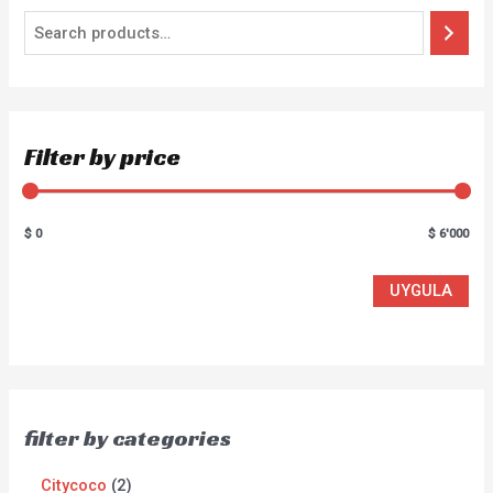
Filter by price
$ 0
$ 6'000
UYGULA
filter by categories
Citycoco
2