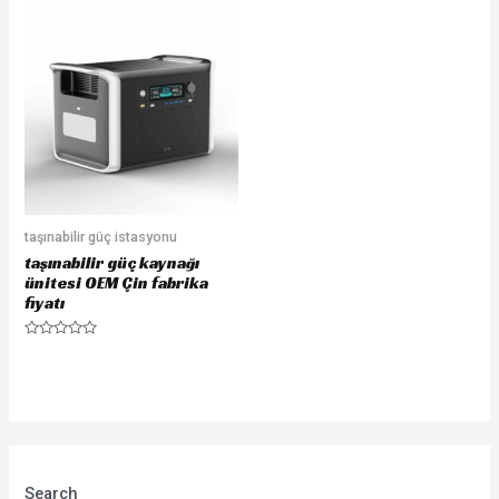
taşınabilir güç istasyonu
taşınabilir güç kaynağı
ünitesi OEM Çin fabrika
fiyatı
Rated
0
out
of
5
Search