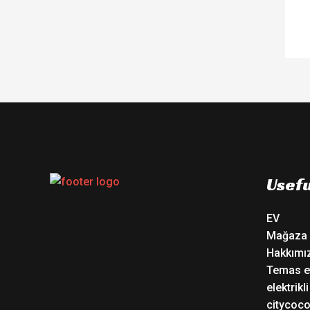
Usefu
EV
Mağaza
Hakkımı
Temas e
elektrikl
citycoc