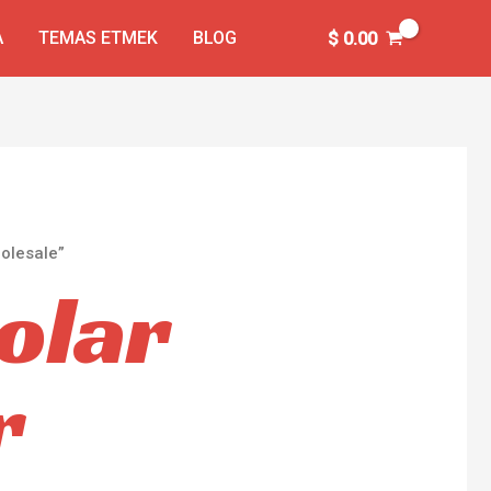
A
TEMAS ETMEK
BLOG
$
0.00
holesale”
solar
r