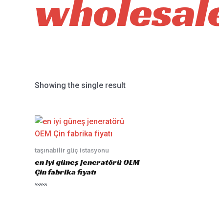
wholesal
Showing the single result
taşınabilir güç istasyonu
en iyi güneş jeneratörü OEM
Çin fabrika fiyatı
Rated
0
out
of