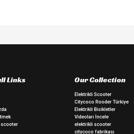
5
ll Links
Our Collection
Elektrikli Scooter
Citycoco Rooder Türkiye
zda
Elektrikli Bisikletler
tmek
Videoları İncele
i scooter
elektrikli scooter
o
citycoco fabrikası