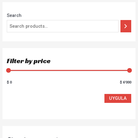
Search
Filter by price
$ 0
$ 6'000
UYGULA