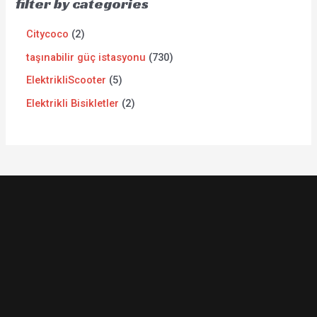
filter by categories
Citycoco
2
taşınabilir güç istasyonu
730
ElektrikliScooter
5
Elektrikli Bisikletler
2