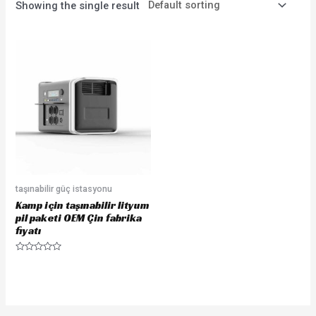
Showing the single result
taşınabilir güç istasyonu
Kamp için taşınabilir lityum
pil paketi OEM Çin fabrika
fiyatı
Rated
0
out
of
5