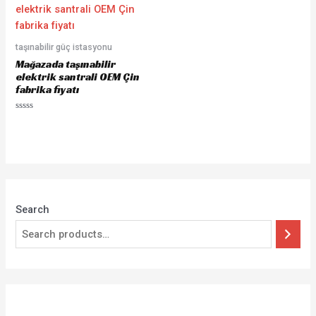
taşınabilir güç istasyonu
Mağazada taşınabilir
elektrik santrali OEM Çin
fabrika fiyatı
Rated
0
out
of
5
Search