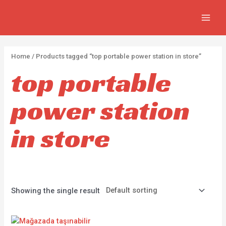
İçeriğe
2
5
2
7
MAIN
atla
p
p
p
3
MEN
r
r
r
0
o
o
o
p
Home
/ Products tagged “top portable power station in store”
d
d
d
r
top portable
u
u
u
o
c
c
c
d
power station
t
t
t
u
s
s
s
c
in store
t
s
Showing the single result