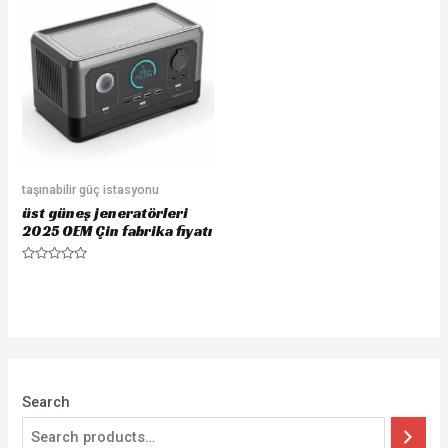
taşınabilir güç istasyonu
üst güneş jeneratörleri
2025 OEM Çin fabrika fiyatı
Rated
0
out
of
5
Search