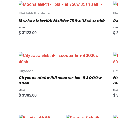
Elektrikli Bisikletler
Ele
Mocha elektrikli bisiklet 750w 35ah satılık
Ro
Rated
Ra
$
3'123.00
$
2
0
0
out
out
of
of
5
5
Citycoco
Ci
Citycoco elektrikli scooter hm-8 3000w
El
40ah
8
Rated
Ra
$
3'783.00
$
5
0
0
out
out
of
of
5
5