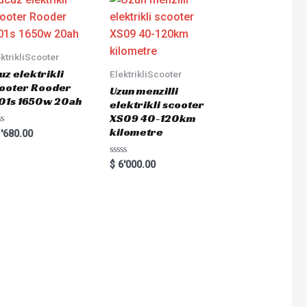
ktrikliScooter
uz elektrikli
ElektrikliScooter
ooter Rooder
Uzun menzilli
01s 1650w 20ah
elektrikli scooter
XS09 40-120km
kilometre
ted
'680.00
Rated
$
6'000.00
0
out
of
5