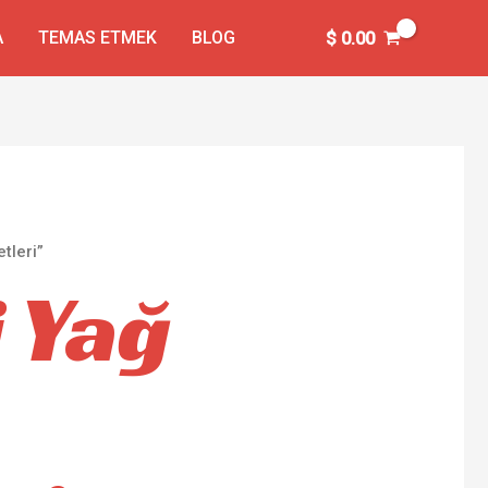
A
TEMAS ETMEK
BLOG
$
0.00
tleri”
 Yağ