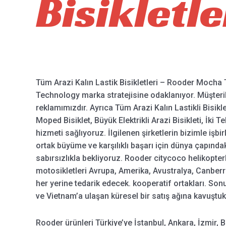
Bisikletle
Tüm Arazi Kalın Lastik Bisikletleri – Rooder Mocha T
Technology marka stratejisine odaklanıyor. Müşter
reklamımızdır. Ayrıca Tüm Arazi Kalın Lastikli Bisikletle
Moped Bisiklet, Büyük Elektrikli Arazi Bisikleti, İki Te
hizmeti sağlıyoruz. İlgilenen şirketlerin bizimle işb
ortak büyüme ve karşılıklı başarı için dünya çapındak
sabırsızlıkla bekliyoruz. Rooder citycoco helikopterl
motosikletleri Avrupa, Amerika, Avustralya, Canber
her yerine tedarik edecek. kooperatif ortakları. Son
ve Vietnam’a ulaşan küresel bir satış ağına kavuştuk
Rooder ürünleri Türkiye’ye İstanbul, Ankara, İzmir, 