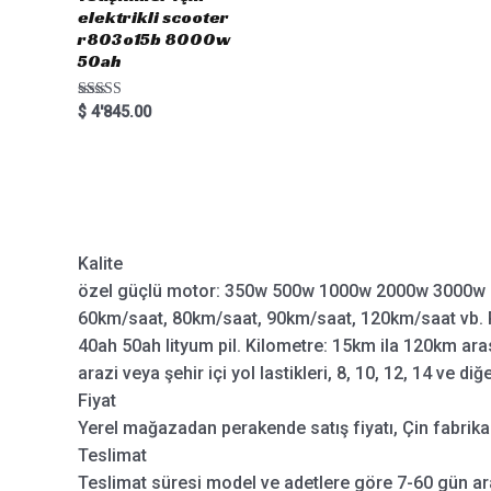
elektrikli scooter
r803o15b 8000w
50ah
Rated
$
4'845.00
5.00
out of 5
Kalite
özel güçlü motor: 350w 500w 1000w 2000w 3000w 
60km/saat, 80km/saat, 90km/saat, 120km/saat vb. P
40ah 50ah lityum pil. Kilometre: 15km ila 120km aras
arazi veya şehir içi yol lastikleri, 8, 10, 12, 14 ve diğ
Fiyat
Yerel mağazadan perakende satış fiyatı, Çin fabrikas
Teslimat
Teslimat süresi model ve adetlere göre 7-60 gün ar