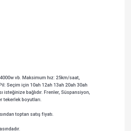
4000w vb. Maksimum hız: 25km/saat,
il: Seçim için 10ah 12ah 13ah 20ah 30ah
ı isteğinize bağlıdır. Frenler, Süspansiyon,
er tekerlek boyutları.
ından toptan satış fiyatı.
asındadır.