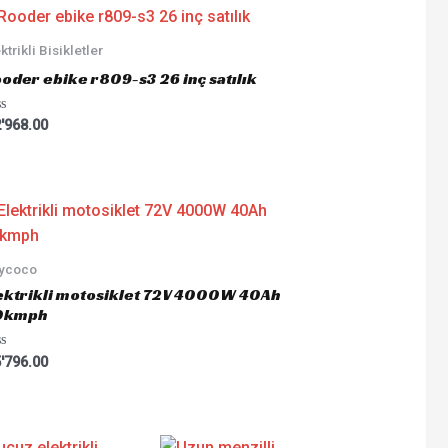
ktrikli Bisikletler
oder ebike r809-s3 26 inç satılık
ted
'968.00
tycoco
ektrikli motosiklet 72V 4000W 40Ah
0kmph
ted
'796.00