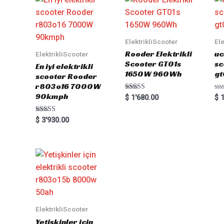
ElektrikliScooter
Ele
Rooder Elektrikli
uc
ElektrikliScooter
Scooter GT01s
sc
En iyi elektrikli
1650W 960Wh
gt
scooter Rooder
r803o16 7000W
90kmph
Rated
Ra
$
1'680.00
$
1
5.00
0
out of 5
out
of
Rated
$
3'930.00
5
5.00
out of 5
ElektrikliScooter
Yetişkinler için