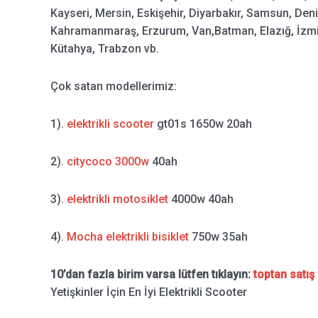
Kayseri, Mersin, Eskişehir, Diyarbakır, Samsun, Deni
Kahramanmaraş, Erzurum, Van,Batman, Elazığ, İzmit,
Kütahya, Trabzon vb.
Çok satan modellerimiz:
1).
elektrikli scooter
gt01s 1650w 20ah
2).
citycoco 3000w
40ah
3).
elektrikli motosiklet
4000w 40ah
4).
Mocha elektrikli bisiklet
750w 35ah
10’dan fazla birim varsa lütfen tıklayın:
toptan satış 
Yetişkinler İçin En İyi Elektrikli Scooter