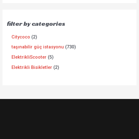
filter by categories
Citycoco
2
taşınabilir güç istasyonu
730
ElektrikliScooter
5
Elektrikli Bisikletler
2