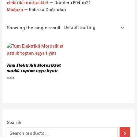
elektrikli motosiklet
— Rooder r804-m21
Mağaza
— Fabrika Doğrudan
Showing the single result
Tüm Elektrikli Motosiklet
satılık toptan eşya fiyatı
Rated
0
out
of
5
Search