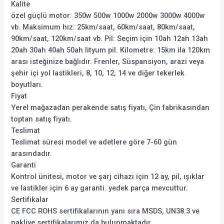
Kalite
özel güçlü motor: 350w 500w 1000w 2000w 3000w 4000w
vb. Maksimum hız: 25km/saat, 60km/saat, 80km/saat,
90km/saat, 120km/saat vb. Pil: Seçim için 10ah 12ah 13ah
20ah 30ah 40ah 50ah lityum pil. Kilometre: 15km ila 120km
arası isteğinize bağlıdır. Frenler, Süspansiyon, arazi veya
şehir içi yol lastikleri, 8, 10, 12, 14 ve diğer tekerlek
boyutları.
Fiyat
Yerel mağazadan perakende satış fiyatı, Çin fabrikasından
toptan satış fiyatı.
Teslimat
Teslimat süresi model ve adetlere göre 7-60 gün
arasındadır.
Garanti
Kontrol ünitesi, motor ve şarj cihazı için 12 ay, pil, ışıklar
ve lastikler için 6 ay garanti. yedek parça mevcuttur.
Sertifikalar
CE FCC ROHS sertifikalarının yanı sıra MSDS, UN38.3 ve
nakliye sertifikalarımız da bulunmaktadır.