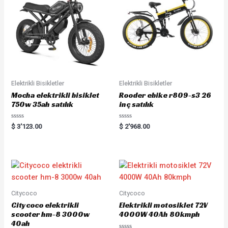
Elektrikli Bisikletler
Elektrikli Bisikletler
Mocha elektrikli bisiklet
Rooder ebike r809-s3 26
750w 35ah satılık
inç satılık
Rated
Rated
$
3'123.00
$
2'968.00
0
0
out
out
of
of
5
5
Citycoco
Citycoco
Citycoco elektrikli
Elektrikli motosiklet 72V
scooter hm-8 3000w
4000W 40Ah 80kmph
40ah