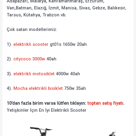
Adapazarı, Malatya, Kahramanmaraş, Erzurum,
Van,Batman, Elazığ, İzmit, Manisa, Sivas, Gebze, Balıkesir,
Tarsus, Kütahya, Trabzon vb.
Çok satan modellerimiz:
1).
elektrikli scooter
gt01s 1650w 20ah
2).
citycoco 3000w
40ah
3).
elektrikli motosiklet
4000w 40ah
4).
Mocha elektrikli bisiklet
750w 35ah
10’dan fazla birim varsa lütfen tıklayın:
toptan satış fiyatı
.
Yetişkinler İçin En İyi Elektrikli Scooter