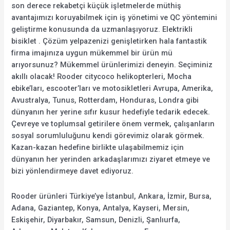
son derece rekabetçi küçük işletmelerde müthiş
avantajımızı koruyabilmek için iş yönetimi ve QC yöntemini
geliştirme konusunda da uzmanlaşıyoruz. Elektrikli
bisiklet . Çözüm yelpazenizi genişletirken hala fantastik
firma imajınıza uygun mükemmel bir ürün mü
arıyorsunuz? Mükemmel ürünlerimizi deneyin. Seçiminiz
akıllı olacak! Rooder citycoco helikopterleri, Mocha
ebike’ları, escooter’ları ve motosikletleri Avrupa, Amerika,
Avustralya, Tunus, Rotterdam, Honduras, Londra gibi
dünyanın her yerine sıfır kusur hedefiyle tedarik edecek.
Çevreye ve toplumsal getirilere önem vermek, çalışanların
sosyal sorumluluğunu kendi görevimiz olarak görmek.
Kazan-kazan hedefine birlikte ulaşabilmemiz için
dünyanın her yerinden arkadaşlarımızı ziyaret etmeye ve
bizi yönlendirmeye davet ediyoruz.
Rooder ürünleri Türkiye’ye İstanbul, Ankara, İzmir, Bursa,
Adana, Gaziantep, Konya, Antalya, Kayseri, Mersin,
Eskişehir, Diyarbakır, Samsun, Denizli, Şanlıurfa,