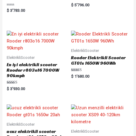
Rated
$
5'796.00
0
Rated
$
3'783.00
out
0
of
out
5
of
5
ElektrikliScooter
Rooder Elektrikli Scooter
ElektrikliScooter
GT01s 1650W 960Wh
En iyi elektrikli scooter
Rooder r803o16 7000W
90kmph
Rated
$
1'680.00
5.00
out of 5
Rated
$
3'930.00
5.00
out of 5
ElektrikliScooter
ucuz elektrikli scooter
ElektrikliScooter