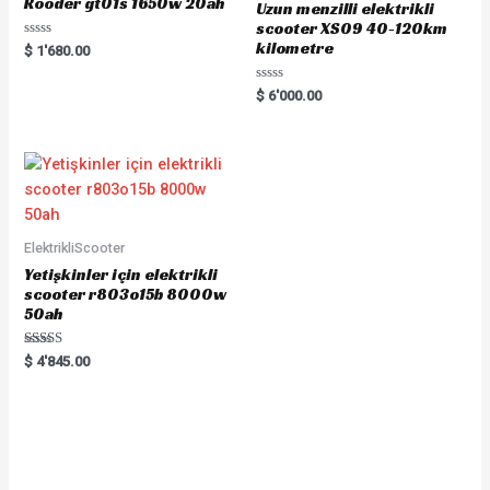
Rooder gt01s 1650w 20ah
Uzun menzilli elektrikli
scooter XS09 40-120km
kilometre
Rated
$
1'680.00
0
out
of
Rated
$
6'000.00
5
0
out
of
5
ElektrikliScooter
Yetişkinler için elektrikli
scooter r803o15b 8000w
50ah
Rated
$
4'845.00
5.00
out of 5