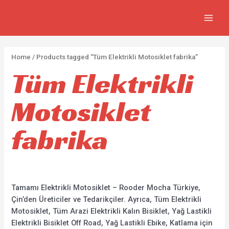
İçeriğe
2
5
2
7
MAIN
atla
p
p
p
3
MEN
r
r
r
0
o
o
o
p
Home
/ Products tagged “Tüm Elektrikli Motosiklet fabrika”
d
d
d
r
Tüm Elektrikli
u
u
u
o
c
c
c
d
Motosiklet
t
t
t
u
s
s
s
c
fabrika
t
s
Tamamı Elektrikli Motosiklet – Rooder Mocha Türkiye,
Çin’den Üreticiler ve Tedarikçiler. Ayrıca, Tüm Elektrikli
Motosiklet, Tüm Arazi Elektrikli Kalın Bisiklet, Yağ Lastikli
Elektrikli Bisiklet Off Road, Yağ Lastikli Ebike, Katlama için