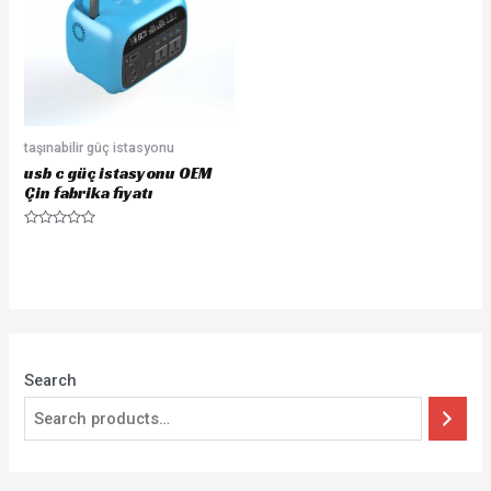
taşınabilir güç istasyonu
usb c güç istasyonu OEM
Çin fabrika fiyatı
Rated
0
out
of
5
Search