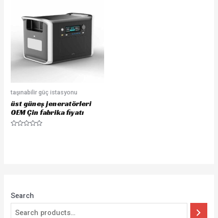
taşınabilir güç istasyonu
üst güneş jeneratörleri
OEM Çin fabrika fiyatı
Rated
0
out
of
5
Search