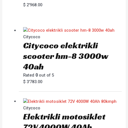
$
2'968.00
Citycoco
Citycoco elektrikli
scooter hm-8 3000w
40ah
Rated
0
out of 5
$
3'783.00
Citycoco
Elektrikli motosiklet
72V 4000W 40Ah