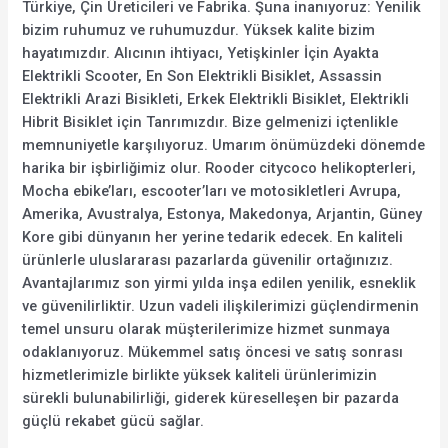
Türkiye, Çin Üreticileri ve Fabrika. Şuna inanıyoruz: Yenilik
bizim ruhumuz ve ruhumuzdur. Yüksek kalite bizim
hayatımızdır. Alıcının ihtiyacı, Yetişkinler İçin Ayakta
Elektrikli Scooter, En Son Elektrikli Bisiklet, Assassin
Elektrikli Arazi Bisikleti, Erkek Elektrikli Bisiklet, Elektrikli
Hibrit Bisiklet için Tanrımızdır. Bize gelmenizi içtenlikle
memnuniyetle karşılıyoruz. Umarım önümüzdeki dönemde
harika bir işbirliğimiz olur. Rooder citycoco helikopterleri,
Mocha ebike’ları, escooter’ları ve motosikletleri Avrupa,
Amerika, Avustralya, Estonya, Makedonya, Arjantin, Güney
Kore gibi dünyanın her yerine tedarik edecek. En kaliteli
ürünlerle uluslararası pazarlarda güvenilir ortağınızız.
Avantajlarımız son yirmi yılda inşa edilen yenilik, esneklik
ve güvenilirliktir. Uzun vadeli ilişkilerimizi güçlendirmenin
temel unsuru olarak müşterilerimize hizmet sunmaya
odaklanıyoruz. Mükemmel satış öncesi ve satış sonrası
hizmetlerimizle birlikte yüksek kaliteli ürünlerimizin
sürekli bulunabilirliği, giderek küreselleşen bir pazarda
güçlü rekabet gücü sağlar.