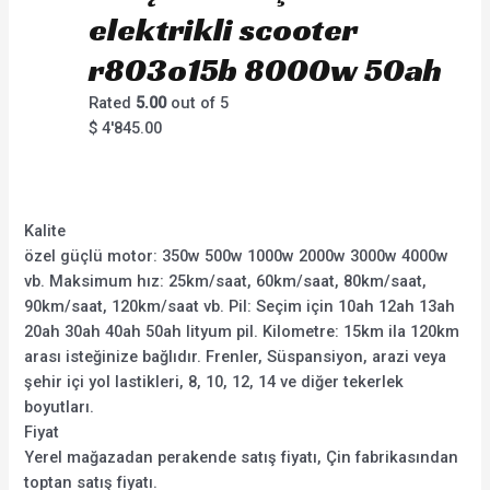
elektrikli scooter
r803o15b 8000w 50ah
Rated
5.00
out of 5
$
4'845.00
Kalite
özel güçlü motor: 350w 500w 1000w 2000w 3000w 4000w
vb. Maksimum hız: 25km/saat, 60km/saat, 80km/saat,
90km/saat, 120km/saat vb. Pil: Seçim için 10ah 12ah 13ah
20ah 30ah 40ah 50ah lityum pil. Kilometre: 15km ila 120km
arası isteğinize bağlıdır. Frenler, Süspansiyon, arazi veya
şehir içi yol lastikleri, 8, 10, 12, 14 ve diğer tekerlek
boyutları.
Fiyat
Yerel mağazadan perakende satış fiyatı, Çin fabrikasından
toptan satış fiyatı.