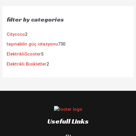
filter by categories
Citycoco
2
taşınabilir güç istasyonu
730
ElektrikliScooter
5
Elektrikli Bisikletler
2
Usefull Links