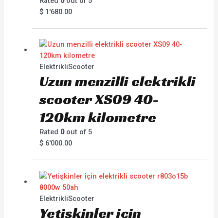
Rated
0
out of 5
$
1'680.00
ElektrikliScooter
Uzun menzilli elektrikli
scooter XS09 40-
120km kilometre
Rated
0
out of 5
$
6'000.00
ElektrikliScooter
Yetişkinler için