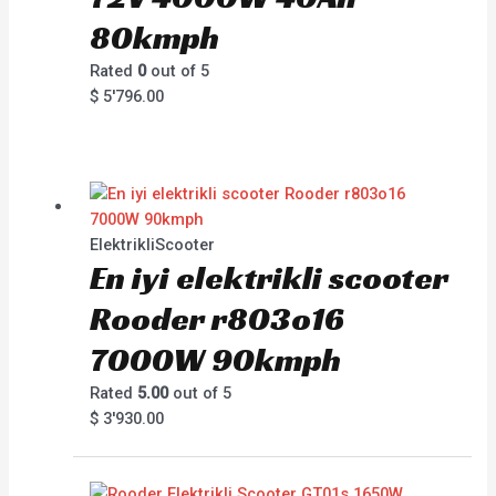
80kmph
Rated
0
out of 5
$
5'796.00
ElektrikliScooter
En iyi elektrikli scooter
Rooder r803o16
7000W 90kmph
Rated
5.00
out of 5
$
3'930.00