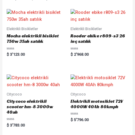
Elektrikli Bisikletler
Elektrikli Bisikletler
Mocha elektrikli bisiklet
Rooder ebike r809-s3 26
750w 35ah satılık
inç satılık
Rated
Rated
$
3'123.00
$
2'968.00
0
0
out
out
of
of
5
5
Citycoco
Citycoco
Citycoco elektrikli
Elektrikli motosiklet 72V
scooter hm-8 3000w
4000W 40Ah 80kmph
40ah
Rated
$
5'796.00
0
Rated
$
3'783.00
out
0
of
out
5