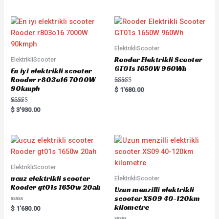
of
5
ElektrikliScooter
Rooder Elektrikli Scooter
ElektrikliScooter
GT01s 1650W 960Wh
En iyi elektrikli scooter
Rooder r803o16 7000W
90kmph
Rated
$
1'680.00
5.00
out of 5
Rated
$
3'930.00
5.00
out of 5
ElektrikliScooter
ucuz elektrikli scooter
ElektrikliScooter
Rooder gt01s 1650w 20ah
Uzun menzilli elektrikli
scooter XS09 40-120km
kilometre
Rated
$
1'680.00
0