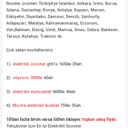
Rooder ürünleri Türkiye’ye İstanbul, Ankara, İzmir, Bursa,
Adana, Gaziantep, Konya, Antalya, Kayseri, Mersin,
Eskişehir, Diyarbakır, Samsun, Denizli, Şanlıurfa,
Adapazarı, Malatya, Kahramanmaraş, Erzurum,
Van,Batman, Elazığ, İzmit, Manisa, Sivas, Gebze, Balıkesir,
Tarsus, Kütahya, Trabzon vb.
Çok satan modellerimiz:
1).
elektrikli scooter
gt01s 1650w 20ah
2).
citycoco 3000w
40ah
3).
elektrikli motosiklet
4000w 40ah
4).
Mocha elektrikli bisiklet
750w 35ah
10’dan fazla birim varsa lütfen tıklayın:
toptan satış fiyatı
.
Yetişkinler İçin En İyi Elektrikli Scooter