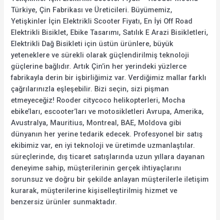
Türkiye, Çin Fabrikası ve Üreticileri. Büyümemiz,
Yetişkinler İçin Elektrikli Scooter Fiyatı, En İyi Off Road
Elektrikli Bisiklet, Ebike Tasarımı, Satılık E Arazi Bisikletleri,
Elektrikli Dağ Bisikleti için üstün ürünlere, büyük
yeteneklere ve sürekli olarak güçlendirilmiş teknoloji
güçlerine bağlıdır. Artık Çin’in her yerindeki yüzlerce
fabrikayla derin bir işbirliğimiz var. Verdiğimiz mallar farklı
çağrılarınızla eşleşebilir. Bizi seçin, sizi pişman
etmeyeceğiz! Rooder citycoco helikopterleri, Mocha
ebike’ları, escooter’ları ve motosikletleri Avrupa, Amerika,
Avustralya, Mauritius, Montreal, BAE, Moldova gibi
dünyanın her yerine tedarik edecek. Profesyonel bir satış
ekibimiz var, en iyi teknoloji ve üretimde uzmanlaştılar.
süreçlerinde, dış ticaret satışlarında uzun yıllara dayanan
deneyime sahip, müşterilerinin gerçek ihtiyaçlarını
sorunsuz ve doğru bir şekilde anlayan müşterilerle iletişim
kurarak, müşterilerine kişiselleştirilmiş hizmet ve
benzersiz ürünler sunmaktadır.