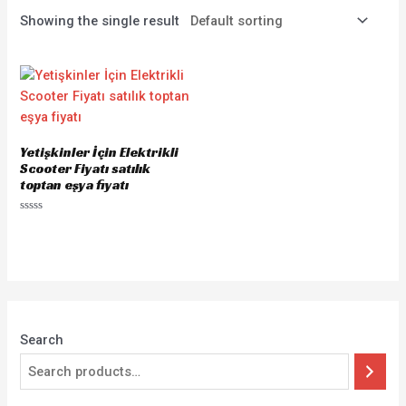
Showing the single result
Yetişkinler İçin Elektrikli
Scooter Fiyatı satılık
toptan eşya fiyatı
Rated
0
out
of
5
Search