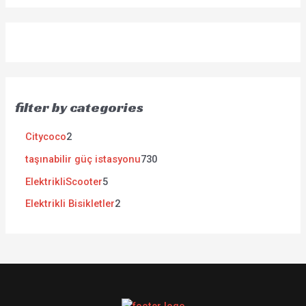
filter by categories
Citycoco
2
taşınabilir güç istasyonu
730
ElektrikliScooter
5
Elektrikli Bisikletler
2