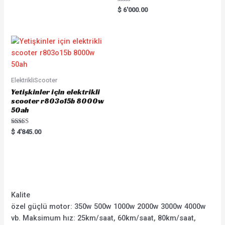
out
of
Rated
$
6'000.00
5
0
out
of
5
ElektrikliScooter
Yetişkinler için elektrikli
scooter r803o15b 8000w
50ah
Rated
$
4'845.00
5.00
out of 5
Kalite
özel güçlü motor: 350w 500w 1000w 2000w 3000w 4000w
vb. Maksimum hız: 25km/saat, 60km/saat, 80km/saat,