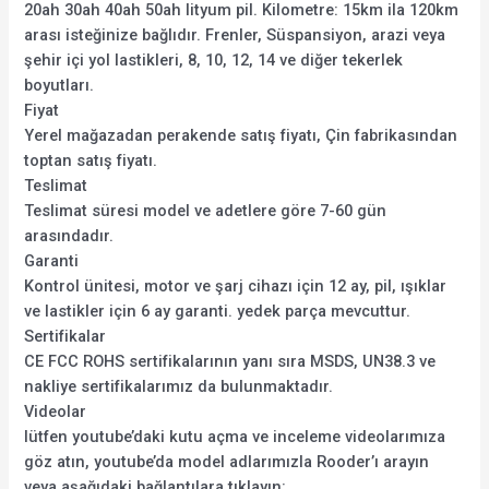
20ah 30ah 40ah 50ah lityum pil. Kilometre: 15km ila 120km
arası isteğinize bağlıdır. Frenler, Süspansiyon, arazi veya
şehir içi yol lastikleri, 8, 10, 12, 14 ve diğer tekerlek
boyutları.
Fiyat
Yerel mağazadan perakende satış fiyatı, Çin fabrikasından
toptan satış fiyatı.
Teslimat
Teslimat süresi model ve adetlere göre 7-60 gün
arasındadır.
Garanti
Kontrol ünitesi, motor ve şarj cihazı için 12 ay, pil, ışıklar
ve lastikler için 6 ay garanti. yedek parça mevcuttur.
Sertifikalar
CE FCC ROHS sertifikalarının yanı sıra MSDS, UN38.3 ve
nakliye sertifikalarımız da bulunmaktadır.
Videolar
lütfen youtube’daki kutu açma ve inceleme videolarımıza
göz atın, youtube’da model adlarımızla Rooder’ı arayın
veya aşağıdaki bağlantılara tıklayın: