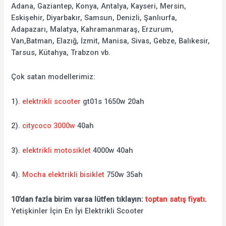
Adana, Gaziantep, Konya, Antalya, Kayseri, Mersin,
Eskişehir, Diyarbakır, Samsun, Denizli, Şanlıurfa,
Adapazarı, Malatya, Kahramanmaraş, Erzurum,
Van,Batman, Elazığ, İzmit, Manisa, Sivas, Gebze, Balıkesir,
Tarsus, Kütahya, Trabzon vb.
Çok satan modellerimiz:
1).
elektrikli scooter
gt01s 1650w 20ah
2).
citycoco 3000w
40ah
3).
elektrikli motosiklet
4000w 40ah
4).
Mocha elektrikli bisiklet
750w 35ah
10’dan fazla birim varsa lütfen tıklayın:
toptan satış fiyatı
.
Yetişkinler İçin En İyi Elektrikli Scooter