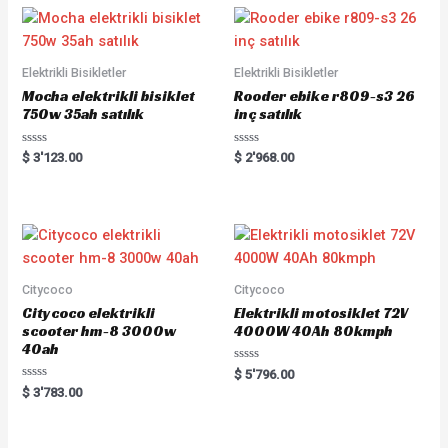
Elektrikli Bisikletler
Elektrikli Bisikletler
Mocha elektrikli bisiklet
Rooder ebike r809-s3 26
750w 35ah satılık
inç satılık
Rated
Rated
$
3'123.00
$
2'968.00
0
0
out
out
of
of
5
5
Citycoco
Citycoco
Citycoco elektrikli
Elektrikli motosiklet 72V
scooter hm-8 3000w
4000W 40Ah 80kmph
40ah
Rated
$
5'796.00
0
Rated
$
3'783.00
out
0
of
out
5
of
5