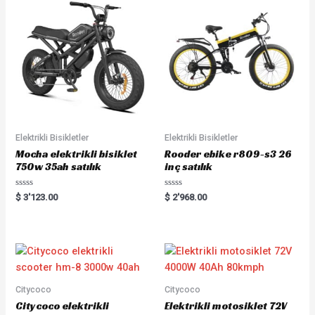
Elektrikli Bisikletler
Elektrikli Bisikletler
Mocha elektrikli bisiklet
Rooder ebike r809-s3 26
750w 35ah satılık
inç satılık
Rated
Rated
$
3'123.00
$
2'968.00
0
0
out
out
of
of
5
5
Citycoco
Citycoco
Citycoco elektrikli
Elektrikli motosiklet 72V