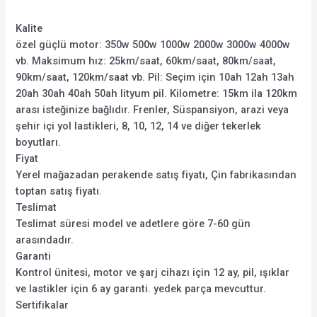
Kalite
özel güçlü motor: 350w 500w 1000w 2000w 3000w 4000w
vb. Maksimum hız: 25km/saat, 60km/saat, 80km/saat,
90km/saat, 120km/saat vb. Pil: Seçim için 10ah 12ah 13ah
20ah 30ah 40ah 50ah lityum pil. Kilometre: 15km ila 120km
arası isteğinize bağlıdır. Frenler, Süspansiyon, arazi veya
şehir içi yol lastikleri, 8, 10, 12, 14 ve diğer tekerlek
boyutları.
Fiyat
Yerel mağazadan perakende satış fiyatı, Çin fabrikasından
toptan satış fiyatı.
Teslimat
Teslimat süresi model ve adetlere göre 7-60 gün
arasındadır.
Garanti
Kontrol ünitesi, motor ve şarj cihazı için 12 ay, pil, ışıklar
ve lastikler için 6 ay garanti. yedek parça mevcuttur.
Sertifikalar