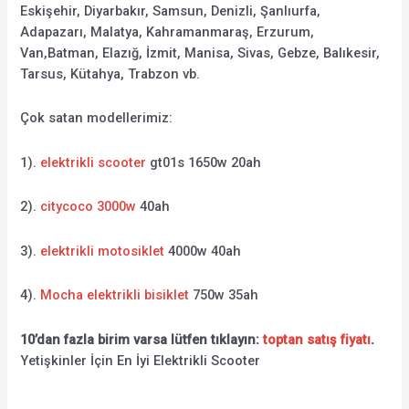
Eskişehir, Diyarbakır, Samsun, Denizli, Şanlıurfa,
Adapazarı, Malatya, Kahramanmaraş, Erzurum,
Van,Batman, Elazığ, İzmit, Manisa, Sivas, Gebze, Balıkesir,
Tarsus, Kütahya, Trabzon vb.
Çok satan modellerimiz:
1).
elektrikli scooter
gt01s 1650w 20ah
2).
citycoco 3000w
40ah
3).
elektrikli motosiklet
4000w 40ah
4).
Mocha elektrikli bisiklet
750w 35ah
10’dan fazla birim varsa lütfen tıklayın:
toptan satış fiyatı
.
Yetişkinler İçin En İyi Elektrikli Scooter