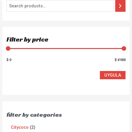
Filter by price
$ 0
$ 6'000
UYGULA
filter by categories
Citycoco
2