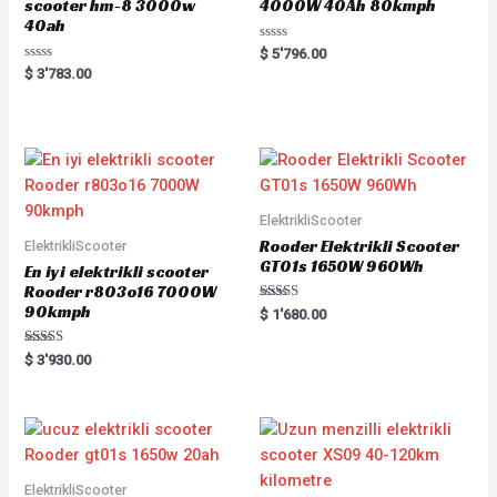
scooter hm-8 3000w
4000W 40Ah 80kmph
40ah
Rated
$
5'796.00
0
Rated
$
3'783.00
out
0
of
out
5
of
5
ElektrikliScooter
Rooder Elektrikli Scooter
ElektrikliScooter
GT01s 1650W 960Wh
En iyi elektrikli scooter
Rooder r803o16 7000W
90kmph
Rated
$
1'680.00
5.00
out of 5
Rated
$
3'930.00
5.00
out of 5
ElektrikliScooter