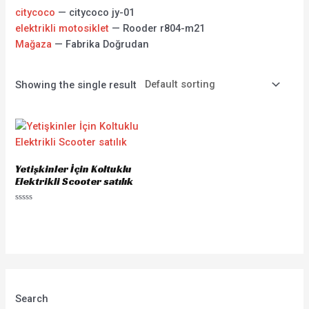
citycoco
— citycoco jy-01
elektrikli motosiklet
— Rooder r804-m21
Mağaza
— Fabrika Doğrudan
Showing the single result
Yetişkinler İçin Koltuklu
Elektrikli Scooter satılık
Rated
0
out
of
5
Search