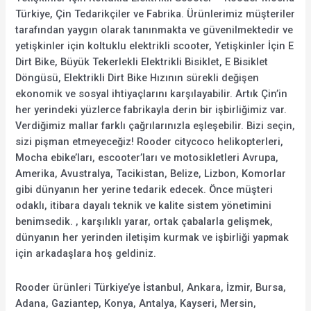
Türkiye, Çin Tedarikçiler ve Fabrika. Ürünlerimiz müşteriler
tarafından yaygın olarak tanınmakta ve güvenilmektedir ve
yetişkinler için koltuklu elektrikli scooter, Yetişkinler İçin E
Dirt Bike, Büyük Tekerlekli Elektrikli Bisiklet, E Bisiklet
Döngüsü, Elektrikli Dirt Bike Hızının sürekli değişen
ekonomik ve sosyal ihtiyaçlarını karşılayabilir. Artık Çin’in
her yerindeki yüzlerce fabrikayla derin bir işbirliğimiz var.
Verdiğimiz mallar farklı çağrılarınızla eşleşebilir. Bizi seçin,
sizi pişman etmeyeceğiz! Rooder citycoco helikopterleri,
Mocha ebike’ları, escooter’ları ve motosikletleri Avrupa,
Amerika, Avustralya, Tacikistan, Belize, Lizbon, Komorlar
gibi dünyanın her yerine tedarik edecek. Önce müşteri
odaklı, itibara dayalı teknik ve kalite sistem yönetimini
benimsedik. , karşılıklı yarar, ortak çabalarla gelişmek,
dünyanın her yerinden iletişim kurmak ve işbirliği yapmak
için arkadaşlara hoş geldiniz.
Rooder ürünleri Türkiye’ye İstanbul, Ankara, İzmir, Bursa,
Adana, Gaziantep, Konya, Antalya, Kayseri, Mersin,