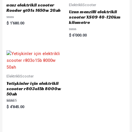
ucuz elektrikli scooter
ElektrikliScooter
Rooder gt01s 1650w 20ah
Uzun menzilli elektrikli
scooter XS09 40-120km
kilometre
Rated
$
1'680.00
0
out
of
Rated
$
6'000.00
5
0
out
of
5
ElektrikliScooter
Yetişkinler için elektrikli
scooter r803o15b 8000w
50ah
Rated
$
4'845.00
5.00
out of 5