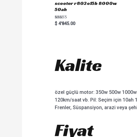
scooter r803o15b 8000w
50ah
Rated
$
4'845.00
5.00
out of 5
Kalite
özel güçlü motor: 350w 500w 1000w
120km/saat vb. Pil: Seçim için 10ah 1
Frenler, Süspansiyon, arazi veya şehir 
Fiyat