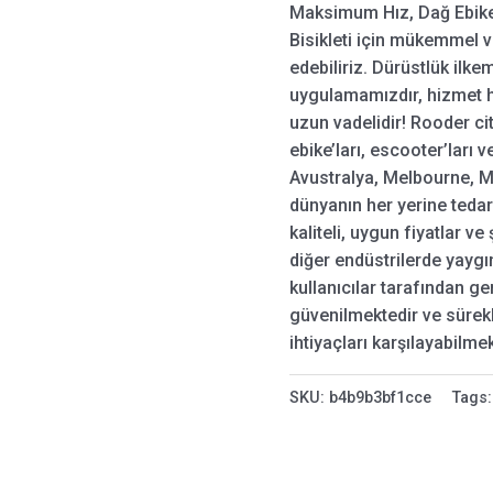
Maksimum Hız, Dağ Ebikes, E
Bisikleti için mükemmel ve
edebiliriz. Dürüstlük ilke
uygulamamızdır, hizmet 
uzun vadelidir! Rooder ci
ebike’ları, escooter’ları 
Avustralya, Melbourne, M
dünyanın her yerine tedari
kaliteli, uygun fiyatlar ve
diğer endüstrilerde yaygı
kullanıcılar tarafından g
güvenilmektedir ve sürek
ihtiyaçları karşılayabilmek
SKU:
b4b9b3bf1cce
Tags