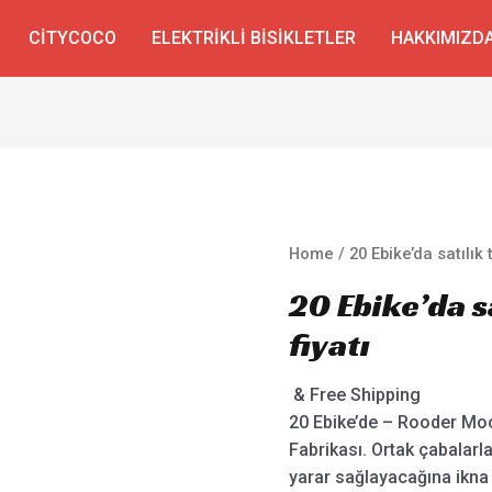
CITYCOCO
ELEKTRIKLI BISIKLETLER
HAKKIMIZD
Home
/ 20 Ebike’da satılık 
20 Ebike’da s
fiyatı
& Free Shipping
20 Ebike’de – Rooder Moch
Fabrikası. Ortak çabalarla
yarar sağlayacağına ikna o