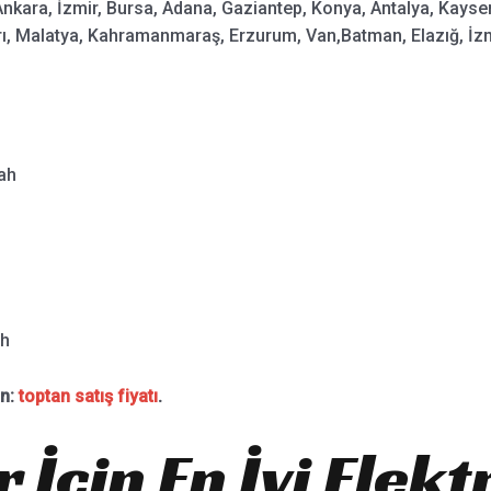
Ankara, İzmir, Bursa, Adana, Gaziantep, Konya, Antalya, Kayseri
ı, Malatya, Kahramanmaraş, Erzurum, Van,Batman, Elazığ, İzmi
ah
h
ın:
toptan satış fiyatı
.
 İçin En İyi Elekt