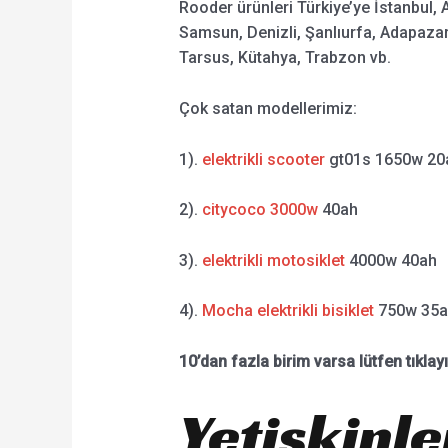
Rooder ürünleri Türkiye’ye İstanbul, 
Samsun, Denizli, Şanlıurfa, Adapazar
Tarsus, Kütahya, Trabzon vb.
Çok satan modellerimiz:
1).
elektrikli scooter
gt01s 1650w 20
2).
citycoco 3000w
40ah
3).
elektrikli motosiklet
4000w 40ah
4).
Mocha elektrikli bisiklet
750w 35a
10’dan fazla birim varsa lütfen tıklay
Yetişkinler