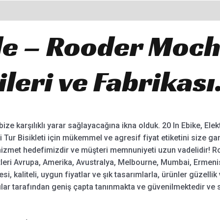
de – Rooder Moch
ileri ve Fabrikası
ize karşılıklı yarar sağlayacağına ikna olduk. 20 In Ebike, Ele
ikli Tur Bisikleti için mükemmel ve agresif fiyat etiketini size ga
hizmet hedefimizdir ve müşteri memnuniyeti uzun vadelidir! R
etleri Avrupa, Amerika, Avustralya, Melbourne, Mumbai, Ermeni
si, kaliteli, uygun fiyatlar ve şık tasarımlarla, ürünler güzelli
ıcılar tarafından geniş çapta tanınmakta ve güvenilmektedir ve