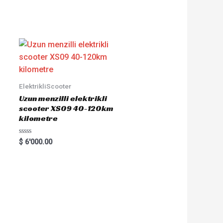
ElektrikliScooter
Uzun menzilli elektrikli
scooter XS09 40-120km
kilometre
R
$
6'000.00
a
t
e
d
0
o
u
t
o
f
5