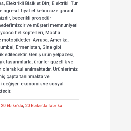
lektrikli Bisiklet Dirt, Elektrikli Tur
 agresif fiyat etiketini size garanti
mizdir, becerikli prosedür
hedefimizdir ve müşteri memnuniyeti
tycoco helikopterleri, Mocha
ve motosikletleri Avrupa, Amerika,
umbai, Ermenistan, Gine gibi
k edilecektir. Geniş ürün yelpazesi,
 şık tasarımlarla, ürünler güzellik ve
n olarak kullanılmaktadır. Ürünlerimiz
eniş çapta tanınmakta ve
li değişen ekonomik ve sosyal
tedir.
:
20 Ebike'da
,
20 Ebike'da fabrika