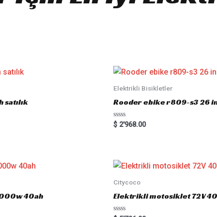
Elektrikli Bisikletler
 satılık
Rooder ebike r809-s3 26 inç
R
$
2'968.00
a
t
e
d
0
o
u
t
o
Citycoco
f
5
 3000w 40ah
Elektrikli motosiklet 72V