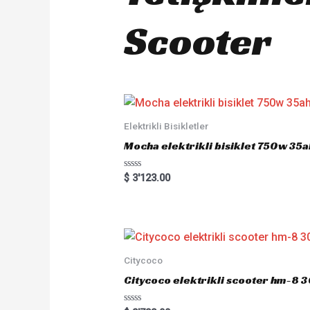
Scooter
Elektrikli Bisikletler
Mocha elektrikli bisiklet 750w 35ah
R
$
3'123.00
a
t
e
d
0
o
u
t
o
Citycoco
f
5
Citycoco elektrikli scooter hm-8