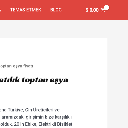
A
TEMAS ETMEK
BLOG
$
0.00
toptan eşya fiyatı
atılık toptan eşya
a Türkiye, Çin Üreticileri ve
 aramızdaki girişimin bize karşılıklı
lduk. 20 In Ebike, Elektrikli Bisiklet