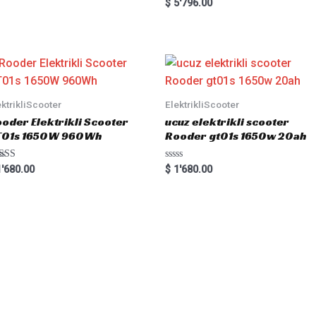
R
$
5'796.00
a
t
e
d
0
o
u
t
o
f
5
ektrikliScooter
ElektrikliScooter
oder Elektrikli Scooter
ucuz elektrikli scooter
T01s 1650W 960Wh
Rooder gt01s 1650w 20ah
ted
R
'680.00
$
1'680.00
00
a
 of 5
t
e
d
0
o
u
t
o
f
5