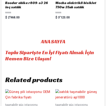
Rooder ebike r809-s3 26
Mocha elektrikli bisiklet
inç satılık
750w 35ah satılık
R
R
$
2'968.00
$
3'123.00
a
a
t
t
e
e
d
d
0
0
o
o
u
u
t
t
ANA SAYFA
o
o
f
f
5
5
Toplu Siparişte En İyi Fiyatı Almak İçin
Hemen Bize Ulaşın!
Related products
taşınabilir güç istasyonu
taşınabilir güç istasyonu