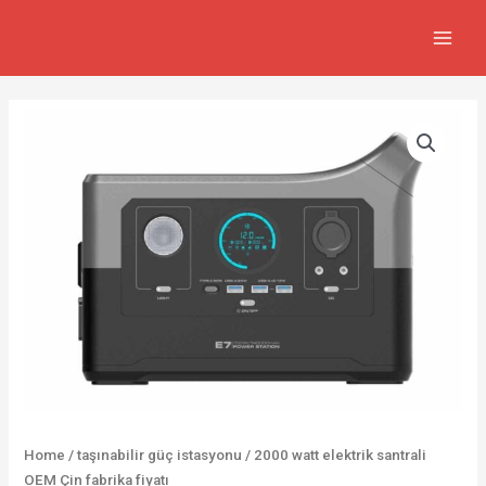
İçeriğe
MAIN
atla
MEN
Home
/
taşınabilir güç istasyonu
/ 2000 watt elektrik santrali
OEM Çin fabrika fiyatı