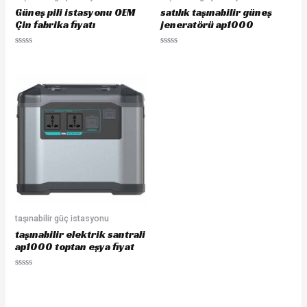
Güneş pili istasyonu OEM
satılık taşınabilir güneş
Çin fabrika fiyatı
jeneratörü ap1000
Rated
Rated
0
0
out
out
of
of
5
5
taşınabilir güç istasyonu
taşınabilir elektrik santrali
ap1000 toptan eşya fiyat
Rated
0
out
of