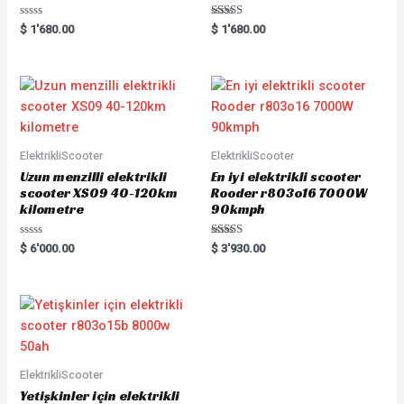
R
Rated
$
1'680.00
$
1'680.00
a
5.00
t
out of 5
e
d
0
o
u
t
o
f
5
ElektrikliScooter
ElektrikliScooter
Uzun menzilli elektrikli
En iyi elektrikli scooter
scooter XS09 40-120km
Rooder r803o16 7000W
kilometre
90kmph
R
Rated
$
6'000.00
$
3'930.00
a
5.00
t
out of 5
e
d
0
o
u
t
o
f
5
ElektrikliScooter
Yetişkinler için elektrikli