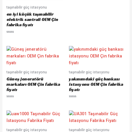
R
a
taşınabilir güç istasyonu
t
e
en iyi küçük taşınabilir
d
0
elektrik santrali OEM Çin
o
fabrika fiyatı
u
t
o
f
R
5
a
t
e
d
0
o
u
t
o
taşınabilir güç istasyonu
taşınabilir güç istasyonu
f
5
Güneş jeneratörü
yakınımdaki güç bankası
markaları OEM Çin fabrika
istasyonu OEM Çin fabrika
fiyatı
fiyatı
R
R
a
a
t
t
e
e
d
d
0
0
o
o
u
u
taşınabilir güç istasyonu
taşınabilir güç istasyonu
t
t