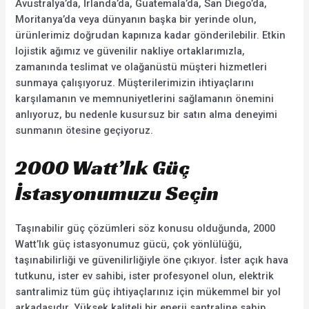
Avustralya’da, İrlanda’da, Guatemala’da, San Diego’da,
Moritanya’da veya dünyanın başka bir yerinde olun,
ürünlerimiz doğrudan kapınıza kadar gönderilebilir. Etkin
lojistik ağımız ve güvenilir nakliye ortaklarımızla,
zamanında teslimat ve olağanüstü müşteri hizmetleri
sunmaya çalışıyoruz. Müşterilerimizin ihtiyaçlarını
karşılamanın ve memnuniyetlerini sağlamanın önemini
anlıyoruz, bu nedenle kusursuz bir satın alma deneyimi
sunmanın ötesine geçiyoruz.
2000 Watt’lık Güç
İstasyonumuzu Seçin
Taşınabilir güç çözümleri söz konusu olduğunda, 2000
Watt’lık güç istasyonumuz gücü, çok yönlülüğü,
taşınabilirliği ve güvenilirliğiyle öne çıkıyor. İster açık hava
tutkunu, ister ev sahibi, ister profesyonel olun, elektrik
santralimiz tüm güç ihtiyaçlarınız için mükemmel bir yol
arkadaşıdır. Yüksek kaliteli bir enerji santraline sahip