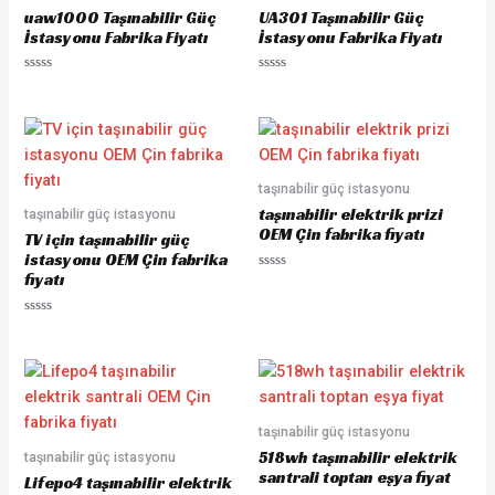
o
o
uaw1000 Taşınabilir Güç
UA301 Taşınabilir Güç
f
f
5
5
İstasyonu Fabrika Fiyatı
İstasyonu Fabrika Fiyatı
R
R
a
a
t
t
e
e
d
d
0
0
o
o
u
u
taşınabilir güç istasyonu
t
t
o
o
taşınabilir elektrik prizi
taşınabilir güç istasyonu
f
f
5
5
OEM Çin fabrika fiyatı
TV için taşınabilir güç
istasyonu OEM Çin fabrika
fiyatı
R
a
t
e
R
d
a
0
t
o
e
u
d
t
0
o
o
f
u
5
taşınabilir güç istasyonu
t
o
518wh taşınabilir elektrik
taşınabilir güç istasyonu
f
5
santrali toptan eşya fiyat
Lifepo4 taşınabilir elektrik