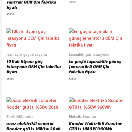
santrali OEM Çin fabrika
fiyatı
R
a
t
e
R
d
a
0
t
o
e
u
d
t
0
o
o
f
u
5
t
o
taşınabilir güç istasyonu
taşınabilir güç istasyonu
f
5
100ah lityum güç
En güçlü taşınabilir güneş
istasyonu OEM Çin fabrika
jeneratörü OEM Çin
fiyatı
fabrika fiyatı
R
R
a
a
t
t
e
e
d
d
0
0
o
o
u
u
t
t
o
o
ElektrikliScooter
ElektrikliScooter
f
f
ucuz elektrikli scooter
Rooder Elektrikli Scooter
5
5
Rooder gt01s 1650w 20ah
GT01s 1650W 960Wh