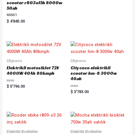
scooter r803o15b 8000w
50ah
Rated
$
4'845.00
5.00
out of 5
Citycoco
Citycoco
Elektrikli motosiklet 72V
Citycoco elektrikli
4000W 40Ah 80kmph
scooter hm-8 3000w
40ah
R
$
5'796.00
a
R
$
3'783.00
t
a
e
t
d
e
0
d
o
0
u
o
t
u
o
t
f
o
5
f
5
Elektrikli Bisikletler
Elektrikli Bisikletler