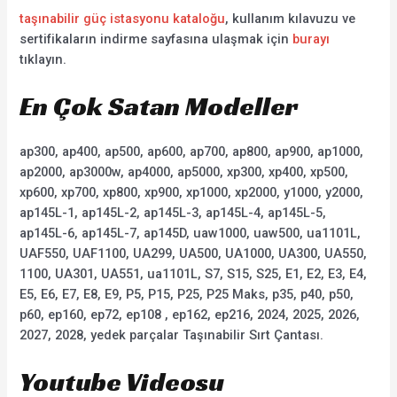
taşınabilir güç istasyonu kataloğu
, kullanım kılavuzu ve
sertifikaların indirme sayfasına ulaşmak için
burayı
tıklayın.
En Çok Satan Modeller
ap300, ap400, ap500, ap600, ap700, ap800, ap900, ap1000,
ap2000, ap3000w, ap4000, ap5000, xp300, xp400, xp500,
xp600, xp700, xp800, xp900, xp1000, xp2000, y1000, y2000,
ap145L-1, ap145L-2, ap145L-3, ap145L-4, ap145L-5,
ap145L-6, ap145L-7, ap145D, uaw1000, uaw500, ua1101L,
UAF550, UAF1100, UA299, UA500, UA1000, UA300, UA550,
1100, UA301, UA551, ua1101L, S7, S15, S25, E1, E2, E3, E4,
E5, E6, E7, E8, E9, P5, P15, P25, P25 Maks, p35, p40, p50,
p60, ep160, ep72, ep108 , ep162, ep216, 2024, 2025, 2026,
2027, 2028, yedek parçalar Taşınabilir Sırt Çantası.
Youtube Videosu