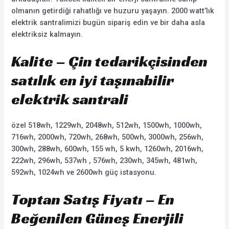
olmanın getirdiği rahatlığı ve huzuru yaşayın. 2000 watt’lık
elektrik santralimizi bugün sipariş edin ve bir daha asla
elektriksiz kalmayın.
Kalite – Çin tedarikçisinden
satılık en iyi taşınabilir
elektrik santrali
özel 518wh, 1229wh, 2048wh, 512wh, 1500wh, 1000wh,
716wh, 2000wh, 720wh, 268wh, 500wh, 3000wh, 256wh,
300wh, 288wh, 600wh, 155 wh, 5 kwh, 1260wh, 2016wh,
222wh, 296wh, 537wh , 576wh, 230wh, 345wh, 481wh,
592wh, 1024wh ve 2600wh güç istasyonu.
Toptan Satış Fiyatı – En
Beğenilen Güneş Enerjili