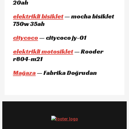
20ah
elektrikli bisiklet
— mocha bisiklet
750w 35ah
citycoco
— citycoco jy-01
elektrikli motosiklet
— Rooder
r804-m21
Mağaza
— Fabrika Doğrudan