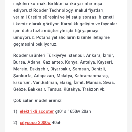
ilişkileri kurmak. Birlikte harika yarınlar inşa
ediyoruz! Rooder Technology, makul fiyatları,
verimli üretim süresini ve iyi satış sonrası hizmeti
ilkemiz olarak görüyor. Karşılıklı gelişim ve faydalar
için daha fazla müşteriyle işbirliği yapmayı
umuyoruz. Potansiyel alıcıların bizimle iletişime
geçmesini bekliyoruz.
Rooder ürünleri Türkiye’ye İstanbul, Ankara, İzmir,
Bursa, Adana, Gaziantep, Konya, Antalya, Kayseri,
Mersin, Eskişehir, Diyarbakır, Samsun, Denizli,
Şanlıurfa, Adapazarı, Malatya, Kahramanmaraş,
Erzurum, Van,Batman, Elazığ, İzmit, Manisa, Sivas,
Gebze, Balıkesir, Tarsus, Kütahya, Trabzon vb.
Çok satan modellerimiz:
1).
elektrikli scooter
gt01s 1650w 20ah
2).
citycoco 3000w
40ah