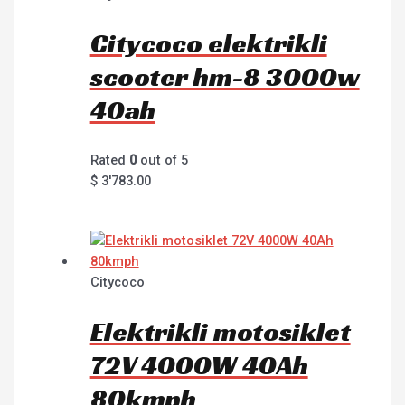
Citycoco elektrikli
scooter hm-8 3000w
40ah
Rated
0
out of 5
$
3'783.00
Citycoco
Elektrikli motosiklet
72V 4000W 40Ah
80kmph