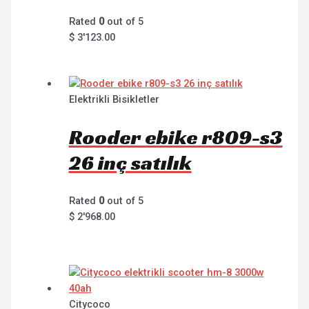
Rated
0
out of 5
$
3'123.00
Elektrikli Bisikletler
Rooder ebike r809-s3
26 inç satılık
Rated
0
out of 5
$
2'968.00
Citycoco