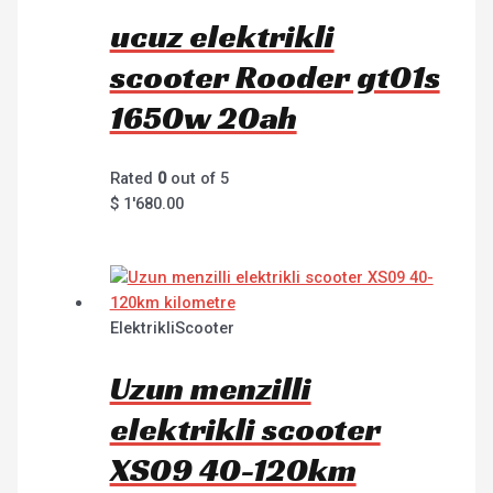
ucuz elektrikli
scooter Rooder gt01s
1650w 20ah
Rated
0
out of 5
$
1'680.00
ElektrikliScooter
Uzun menzilli
elektrikli scooter
XS09 40-120km