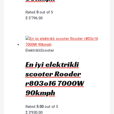
Rated
0
out of 5
$
5'796.00
ElektrikliScooter
En iyi elektrikli
scooter Rooder
r803o16 7000W
90kmph
Rated
5.00
out of 5
$
3'930.00